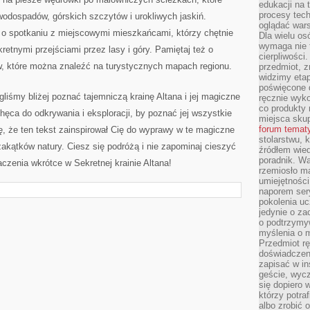
edukacji na
procesy tec
wodospadów, górskich szczytów i urokliwych jaskiń.
oglądać wars
o spotkaniu z miejscowymi mieszkańcami, ⁢którzy chętnie
Dla wielu os
wymaga nie t
kretnymi przejściami przez lasy i góry. Pamiętaj​ też o‍
cierpliwości
 które można ‌znaleźć na‌ turystycznych ‍mapach ⁤regionu.
przedmiot, z
widzimy etap
poświęcone d
liśmy bliżej poznać tajemniczą krainę Altana⁤ i jej magiczne​
ręcznie wyk
co produkty 
hęca do odkrywania ‍i eksploracji, by⁣ poznać jej wszystkie
miejsca skup
forum temat
, że ten tekst zainspirował Cię do⁢ wyprawy w te magiczne
stolarstwu, 
 zakątków natury. Ciesz się podróżą i nie zapominaj cieszyć
źródłem wied
poradnik. W
czenia wkrótce w Sekretnej krainie Altana!
rzemiosło ma
umiejętności
naporem sery
pokolenia uc
jedynie o za
o podtrzymy
myślenia o m
Przedmiot r
doświadczeni
zapisać w in
geście, wycz
się dopiero 
którzy potra
albo zrobić