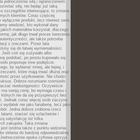
ła jednocześnie siłą i ograniczeniem.
zostać siłą, nie będąc już taką
 co szczególnie interesujące, to zmiana
mych klientów. Coraz częściej
 wyłącznie produkt, lecz również sens
emy wiedzieć, kto wykonał dany
 jakich materiałów korzystał, dlaczego
formę, jak długo trwał proces tworzenia.
autentyczności, ale także potrzeba
acji z rzeczami. Przez lata
iśmy się do łatwej wymienialności
 Jeśli coś się zużywało albo
się podobać, po prostu kupowało się
sło proponuje inne podejście.
ego, by wybierać mniej, ale lepiej, i
rzeczami, które mają trwać dłużej oraz
rtość przez użytkowanie. Nie chodzi
luksus. Dobrze rozumiane rzemiosło
naczać niedostępności. Oczywiście
a ma swoją cenę, bo wymaga czasu i
 których nie da się przyspieszyć bez
ci. Jednak coraz więcej osób zaczyna
ki wydatek nie jako fanaberię, lecz jako
bór. Jedna dobrze zrobiona rzecz
latami, starzeć się szlachetnie i
ą satysfakcję niż kilka
ch zakupów. Taka zmiana
jest istotna także z punktu widzenia
bo skłania do bardziej odpowiedzialnej
 Jednocześnie epoka cyfrowa sprzyja