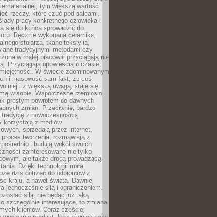
niematerialnej, tym większą wartość
eć rzeczy, które czuć pod palcami,
ślady pracy konkretnego człowieka i
da się do końca sprowadzić do
zoru. Ręcznie wykonana ceramika,
alnego stolarza, tkane tekstylia,
wiane tradycyjnymi metodami czy
orzona w małej pracowni przyciągają nie
ką. Przyciągają opowieścią o czasie,
 umiejętności. W świecie zdominowanym
ech i masowość sam fakt, że coś
olniej i z większą uwagą, staje się
amą w sobie. Współczesne rzemiosło
dnak prostym powrotem do dawnych
adnych zmian. Przeciwnie, bardzo
 tradycję z nowoczesnością.
y korzystają z mediów
owych, sprzedają przez internet,
 proces tworzenia, rozmawiają z
zpośrednio i budują wokół swoich
zności zainteresowane nie tylko
cowym, ale także drogą prowadzącą
tania. Dzięki technologii mała
oże dziś dotrzeć do odbiorców z
sc kraju, a nawet świata. Dawniej
ła jednocześnie siłą i ograniczeniem.
zostać siłą, nie będąc już taką
 co szczególnie interesujące, to zmiana
mych klientów. Coraz częściej
 wyłącznie produkt, lecz również sens