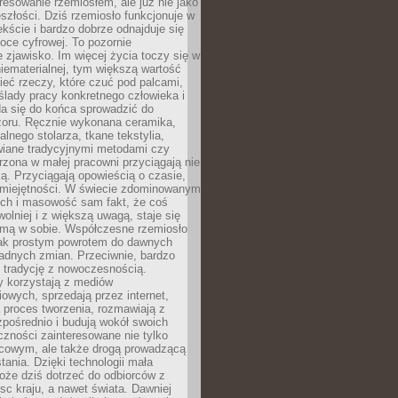
resowanie rzemiosłem, ale już nie jako
eszłości. Dziś rzemiosło funkcjonuje w
ście i bardzo dobrze odnajduje się
oce cyfrowej. To pozornie
 zjawisko. Im więcej życia toczy się w
niematerialnej, tym większą wartość
eć rzeczy, które czuć pod palcami,
ślady pracy konkretnego człowieka i
da się do końca sprowadzić do
zoru. Ręcznie wykonana ceramika,
alnego stolarza, tkane tekstylia,
wiane tradycyjnymi metodami czy
orzona w małej pracowni przyciągają nie
ką. Przyciągają opowieścią o czasie,
 umiejętności. W świecie zdominowanym
ech i masowość sam fakt, że coś
olniej i z większą uwagą, staje się
amą w sobie. Współczesne rzemiosło
dnak prostym powrotem do dawnych
adnych zmian. Przeciwnie, bardzo
 tradycję z nowoczesnością.
y korzystają z mediów
owych, sprzedają przez internet,
 proces tworzenia, rozmawiają z
zpośrednio i budują wokół swoich
zności zainteresowane nie tylko
cowym, ale także drogą prowadzącą
tania. Dzięki technologii mała
oże dziś dotrzeć do odbiorców z
sc kraju, a nawet świata. Dawniej