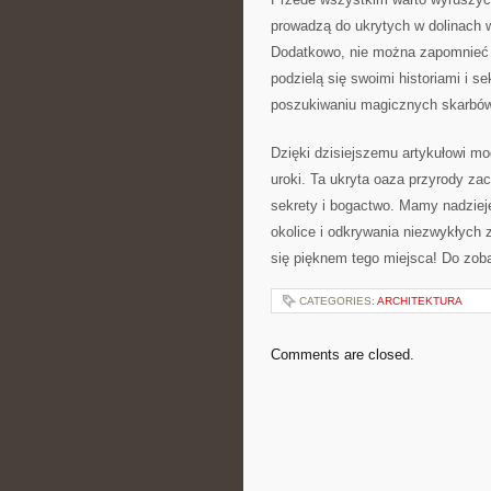
prowadzą do ukrytych w ‍dolinach 
Dodatkowo,⁢ nie można zapomnieć 
podzielą się swoimi historiami i se
poszukiwaniu ⁣magicznych ⁣skarbów,
Dzięki dzisiejszemu artykułowi⁣ mog
uroki. Ta ⁣ukryta oaza przyrody zac
sekrety i bogactwo. Mamy nadzieję
‌okolice i ⁤odkrywania niezwykłych
się pięknem tego miejsca! Do​ zoba
CATEGORIES:
ARCHITEKTURA
Comments are closed.