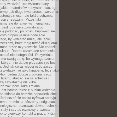
emy wiedzieć, kto wykonał dany
 jakich materiałów korzystał, dlaczego
formę, jak długo trwał proces tworzenia.
autentyczności, ale także potrzeba
acji z rzeczami. Przez lata
iśmy się do łatwej wymienialności
 Jeśli coś się zużywało albo
się podobać, po prostu kupowało się
sło proponuje inne podejście.
ego, by wybierać mniej, ale lepiej, i
rzeczami, które mają trwać dłużej oraz
rtość przez użytkowanie. Nie chodzi
luksus. Dobrze rozumiane rzemiosło
naczać niedostępności. Oczywiście
a ma swoją cenę, bo wymaga czasu i
 których nie da się przyspieszyć bez
ci. Jednak coraz więcej osób zaczyna
ki wydatek nie jako fanaberię, lecz jako
bór. Jedna dobrze zrobiona rzecz
latami, starzeć się szlachetnie i
ą satysfakcję niż kilka
ch zakupów. Taka zmiana
jest istotna także z punktu widzenia
bo skłania do bardziej odpowiedzialnej
 Jednocześnie epoka cyfrowa sprzyja
 temat rzemiosła. Możemy podglądać
hnologiczne, poznawać dawne techniki,
ztaty i czytać rozmowy z twórcami.
ób to pierwszy kontakt z pracą, która