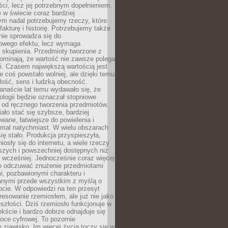
i, lecz jej potrzebnym dopełnieniem.
 w świecie coraz bardziej
ym nadal potrzebujemy rzeczy, które
 fakturę i historię. Potrzebujemy także
 nie sprowadza się do
owego efektu, lecz wymaga
 i skupienia. Przedmioty tworzone z
ominają, że wartość nie zawsze polega
i. Czasem największą wartością jest
że coś powstało wolniej, ale dzięki temu
łość, sens i ludzką obecność.
anaście lat temu wydawało się, że
ologii będzie oznaczał stopniowe
 od ręcznego tworzenia przedmiotów.
ło stać się szybsze, bardziej
ane, łatwiejsze do powielenia i
emal natychmiast. W wielu obszarach
się stało. Produkcja przyspieszyła,
iosły się do internetu, a wiele rzeczy
ńszych i powszechniej dostępnych niż
 wcześniej. Jednocześnie coraz więcej
o odczuwać znużenie przedmiotami
, pozbawionymi charakteru i
anymi przede wszystkim z myślą o
cie. W odpowiedzi na ten przesyt
resowanie rzemiosłem, ale już nie jako
eszłości. Dziś rzemiosło funkcjonuje w
ście i bardzo dobrze odnajduje się
oce cyfrowej. To pozornie
 zjawisko. Im więcej życia toczy się w