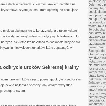
lokalność by
rają dech w piersiach.‌ Z ⁢każdym krokiem natrafisz na ​
Dziś może po
barierą. To,
i kryształowo czyste jeziora, które sprawią, że poczujesz
podejścia sa
kupujemy nie
zakupu. Chc
przedmiot, z
wybrał taką 
To potrzeba 
 miejsca obejmują nie tylko przyrodę, ale ⁣także kulturę i
odbudowy rel
tne świątynie, ⁣wziąć udział​ w tradycyjnych festiwalach lub
przyzwyczail
przedmiotów.
inarnych. Sekretna kraina Altana to doskonałe miejsce⁣ dla
przestawało 
nowe. Rzemio
dkrywania​ niezwykłych zakątków, które zapadną Ci ⁢w‍
Zachęca do t
otaczać się 
zyskiwać wa
wyłącznie o 
nie musi oz
 odkrycie uroków Sekretnej krainy​
ręczna prac
kompetencji,
utraty jakoś
traktować ta
woimi urokami,‌ które często pozostają ukryte przed ⁢oczami
świadomy wy
eją ⁤pewne najlepsze ‍sposoby, aby odkryć​ wszystkie
może służyć 
dawać większ
go zakątka świata.
przypadkowy
perspektywy 
środowiska, 
konsumpcji.
 na piesze wędrówki po malowniczych ścieżkach, które⁤