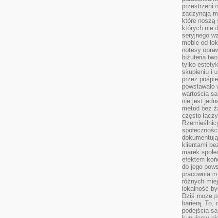
przestrzeni 
zaczynają mi
które noszą 
których nie 
seryjnego w
meble od lok
notesy opra
biżuteria tw
tylko estety
skupieniu i
przez pośpi
powstawało w
wartością s
nie jest je
metod bez ż
często łączy
Rzemieślnic
społeczności
dokumentują
klientami be
marek społec
efektem koń
do jego pows
pracownia m
różnych miej
lokalność by
Dziś może po
barierą. To,
podejścia sa
kupujemy nie