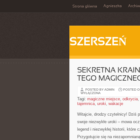
Agnieszka
Archi
Strona główna
SZERSZEŃ
SEKRETNA KRAIN
TEGO MAGICZNEG
POSTED BY ADMIN
POSTED ON
WYŁĄCZONA
Tagi:
magiczne miejsce
,
odkrycia
tajemnica
,
uroki
,
wakacje
Witajcie, drodzy czytelnicy! Dziś 
swoje⁤ niezwykłe uroki – mowa oczy
legend i niezwykłej historii, które
Przygotujcie się na niezapomnian