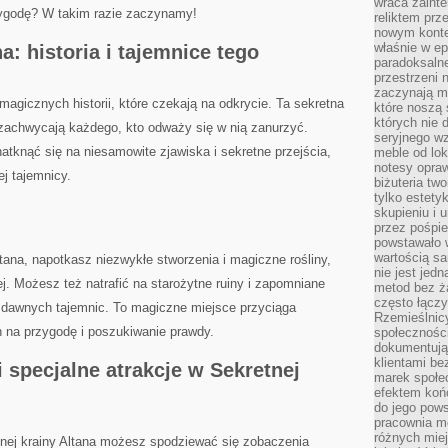
wraca zainte
zygodę? W ​takim razie zaczynamy!
reliktem prz
nowym kontek
właśnie w ep
na: historia i tajemnice tego
paradoksalne
przestrzeni 
zaczynają mi
 magicznych historii, które czekają ⁢na odkrycie. Ta sekretna
które noszą 
których nie 
e zachwycają każdego, kto odważy się w nią zanurzyć.
seryjnego w
atknąć się na niesamowite zjawiska i ‍sekretne przejścia,
meble od lok
notesy opra
j‌ tajemnicy.
biżuteria tw
tylko estety
skupieniu i
przez pośpi
powstawało w
wartością s
tana, napotkasz niezwykłe stworzenia i magiczne ⁣rośliny,
nie jest je
ej.⁤ Możesz też natrafić na starożytne ruiny i zapomniane
metod bez ż
często łączy
 do dawnych tajemnic. To magiczne miejsce przyciąga
Rzemieślnic
 na przygodę i poszukiwanie prawdy.
społeczności
dokumentują
klientami be
 specjalne atrakcje ⁣w Sekretnej
marek społec
efektem koń
do jego pows
pracownia m
różnych miej
nej krainy Altana możesz spodziewać się zobaczenia⁤