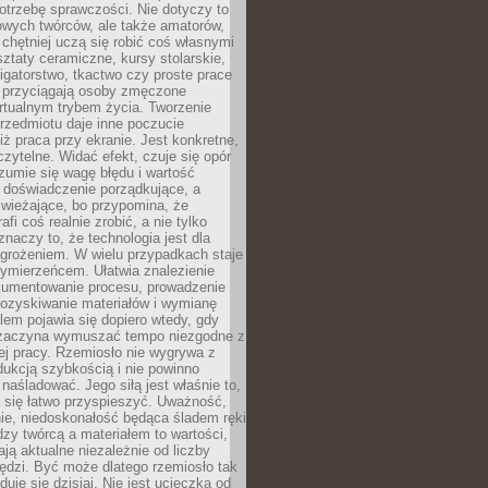
otrzebę sprawczości. Nie dotyczy to
owych twórców, ale także amatorów,
 chętniej uczą się robić coś własnymi
ztaty ceramiczne, kursy stolarskie,
oligatorstwo, tkactwo czy proste prace
 przyciągają osoby zmęczone
rtualnym trybem życia. Tworzenie
rzedmiotu daje inne poczucie
niż praca przy ekranie. Jest konkretne,
 czytelne. Widać efekt, czuje się opór
ozumie się wagę błędu i wartość
 doświadczenie porządkujące, a
wieżające, bo przypomina, że
afi coś realnie zrobić, a nie tylko
znaczy to, że technologia jest dla
agrożeniem. W wielu przypadkach staje
zymierzeńcem. Ułatwia znalezienie
okumentowanie procesu, prowadzenie
pozyskiwanie materiałów i wymianę
lem pojawia się dopiero wtedy, gdy
 zaczyna wymuszać tempo niezgodne z
ej pracy. Rzemiosło nie wygrywa z
ukcją szybkością i nie powinno
 naśladować. Jego siłą jest właśnie to,
 się łatwo przyspieszyć. Uważność,
ie, niedoskonałość będąca śladem ręki
ędzy twórcą a materiałem to wartości,
ają aktualne niezależnie od liczby
ędzi. Być może dlatego rzemiosło tak
duje się dzisiaj. Nie jest ucieczką od