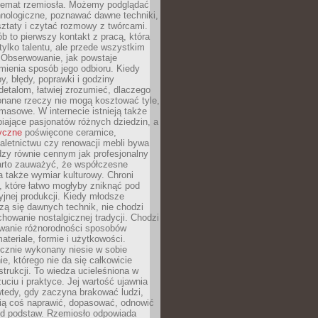
 temat rzemiosła. Możemy podglądać
hnologiczne, poznawać dawne techniki,
ztaty i czytać rozmowy z twórcami.
ób to pierwszy kontakt z pracą, która
ylko talentu, ale przede wszystkim
. Obserwowanie, jak powstaje
mienia sposób jego odbioru. Kiedy
y, błędy, poprawki i godziny
etalom, łatwiej zrozumieć, dlaczego
onane rzeczy nie mogą kosztować tyle,
masowe. W internecie istnieją także
iające pasjonatów różnych dziedzin, a
yczne
poświęcone ceramice,
kaletnictwu czy renowacji mebli bywa
zy równie cennym jak profesjonalny
arto zauważyć, że współczesne
 także wymiar kulturowy. Chroni
, które łatwo mogłyby zniknąć pod
jnej produkcji. Kiedy młodsze
zą się dawnych technik, nie chodzi
chowanie nostalgicznej tradycji. Chodzi
wanie różnorodności sposobów
ateriale, formie i użytkowości.
ęcznie wykonany niesie w sobie
e, którego nie da się całkowicie
strukcji. To wiedza ucieleśniona w
uciu i praktyce. Jej wartość ujawnia
wtedy, gdy zaczyna brakować ludzi,
fią coś naprawić, dopasować, odnowić
 od podstaw. Rzemiosło odpowiada