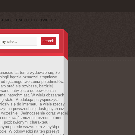
SCRIBE
FACEBOOK
TWITTER
anaście lat temu wydawało się, że
ologii będzie oznaczał stopniowe
 od ręcznego tworzenia przedmiotów.
ło stać się szybsze, bardziej
ane, łatwiejsze do powielenia i
emal natychmiast. W wielu obszarach
się stało. Produkcja przyspieszyła,
iosły się do internetu, a wiele rzeczy
ńszych i powszechniej dostępnych niż
 wcześniej. Jednocześnie coraz więcej
o odczuwać znużenie przedmiotami
, pozbawionymi charakteru i
anymi przede wszystkim z myślą o
cie. W odpowiedzi na ten przesyt