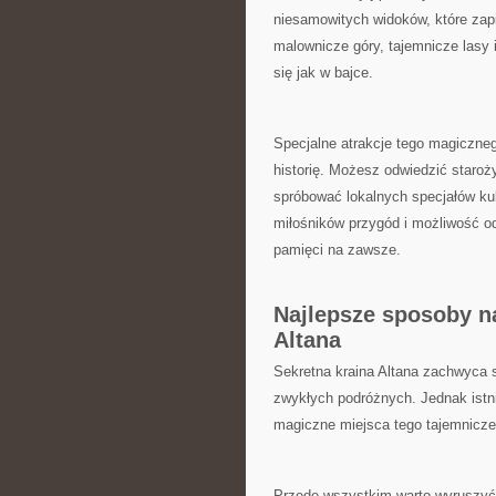
niesamowitych widoków, które zapie
malownicze góry, tajemnicze ​lasy 
się‌ jak w​ bajce.
Specjalne atrakcje tego magicznego
historię. Możesz odwiedzić staroży
spróbować lokalnych specjałów kul
⁢miłośników‌ przygód i możliwość o
pamięci na zawsze.
Najlepsze sposoby na
Altana
Sekretna kraina Altana zachwyca ⁤s
zwykłych⁣ podróżnych. Jednak istni
magiczne miejsca tego tajemnicze
Przede wszystkim warto wyruszyć⁢