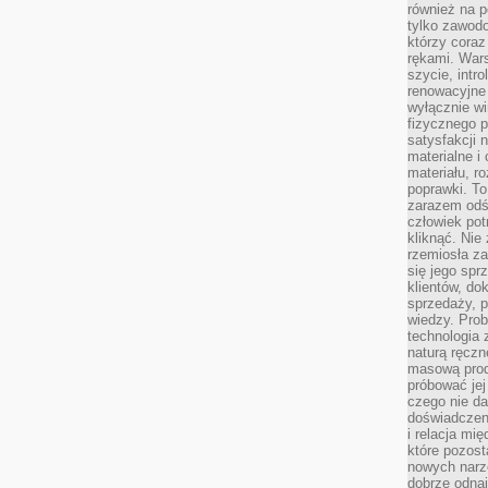
również na p
tylko zawod
którzy coraz
rękami. Wars
szycie, intr
renowacyjne
wyłącznie wi
fizycznego p
satysfakcji 
materialne i
materiału, r
poprawki. To
zarazem odś
człowiek potr
kliknąć. Nie 
rzemiosła z
się jego spr
klientów, d
sprzedaży, 
wiedzy. Prob
technologia
naturą ręczn
masową prod
próbować jej
czego nie da
doświadczen
i relacja mi
które pozost
nowych narz
dobrze odnaj