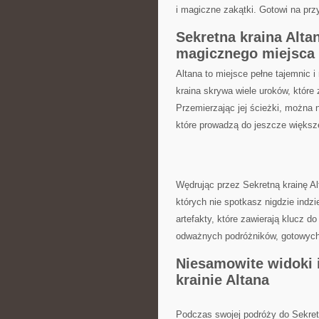
i magiczne zakątki. Gotowi na pr
Sekretna kraina ⁢Alta
magicznego miejsca
Altana to miejsce pełne tajemnic ​i
kraina skrywa wiele ⁢uroków, któr
Przemierzając jej ścieżki, można n
które prowadzą do jeszcze większe
Wędrując przez⁣ Sekretną krainę Al
których nie spotkasz nigdzie indzi
artefakty, które‌ zawierają klucz
odważnych podróżników, gotowych
Niesamowite widoki i
krainie Altana
Podczas swojej podróży do Sekret