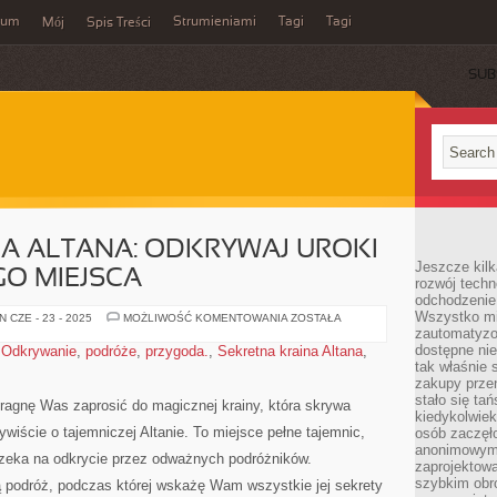
wum
Strumieniami
Tagi
Tagi
Mój
Spis Treści
SUB
A ALTANA: ODKRYWAJ UROKI
Jeszcze kilk
O MIEJSCA
rozwój techn
odchodzenie
Wszystko mia
SEKRETNA
 CZE - 23 - 2025
MOŻLIWOŚĆ KOMENTOWANIA
ZOSTAŁA
KRAINA
zautomatyzow
ALTANA:
dostępne ni
,
Odkrywanie
,
podróże
,
przygoda.
,
Sekretna kraina Altana
,
ODKRYWAJ
tak właśnie 
UROKI
TEGO
zakupy przen
MAGICZNEGO
stało się ta
MIEJSCA
pragnę Was zaprosić do ⁢magicznej krainy, która skrywa
kiedykolwiek
wiście o tajemniczej Altanie. To miejsce pełne tajemnic,
osób zaczęł
anonimowymi
 czeka na odkrycie ​przez‍ odważnych podróżników.
zaprojektow
szybkim obro
ą podróż, podczas której wskażę Wam wszystkie jej sekrety