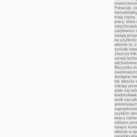
nowoczesnośc
Pokazuje, że
niematerialn
mają ciężar,
pracy, która
natychmiast
cierpliwości
uwagą przyp
na szybkośc
właśnie to, 
zyskało trwa
Jeszcze kilk
rozwój techn
odchodzenie
Wszystko mia
zautomatyzow
dostępne ni
tak właśnie 
zakupy przen
stało się ta
kiedykolwiek
osób zaczęł
anonimowymi
zaprojektow
szybkim obro
wraca zainte
reliktem prz
nowym kontek
właśnie w ep
paradoksalne