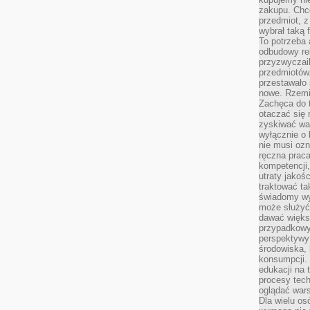
zakupu. Chc
przedmiot, z
wybrał taką 
To potrzeba 
odbudowy rel
przyzwyczail
przedmiotów.
przestawało 
nowe. Rzemio
Zachęca do t
otaczać się 
zyskiwać wa
wyłącznie o 
nie musi oz
ręczna prac
kompetencji,
utraty jakoś
traktować ta
świadomy wy
może służyć 
dawać większ
przypadkowy
perspektywy 
środowiska, 
konsumpcji.
edukacji na
procesy tec
oglądać wars
Dla wielu os