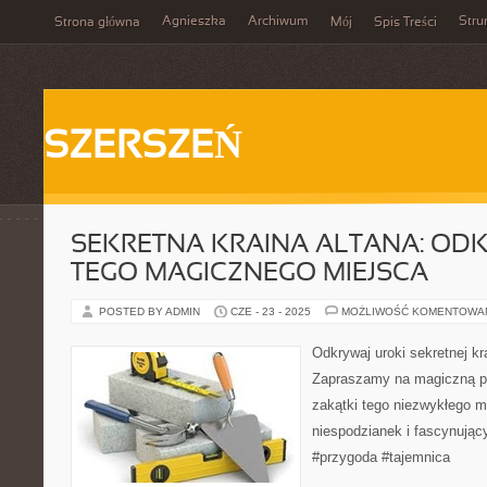
Agnieszka
Archiwum
Stru
Strona główna
Mój
Spis Treści
SZERSZEŃ
SEKRETNA KRAINA ALTANA: OD
TEGO MAGICZNEGO MIEJSCA
POSTED BY ADMIN
CZE - 23 - 2025
MOŻLIWOŚĆ KOMENTOWA
Odkrywaj uroki sekretnej kr
Zapraszamy na magiczną p
zakątki tego niezwykłego m
niespodzianek i fascynując
#przygoda #tajemnica