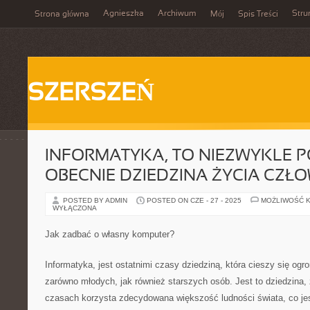
Agnieszka
Archiwum
Stru
Strona główna
Mój
Spis Treści
SZERSZEŃ
INFORMATYKA, TO NIEZWYKLE 
OBECNIE DZIEDZINA ŻYCIA CZŁ
POSTED BY ADMIN
POSTED ON CZE - 27 - 2025
MOŻLIWOŚĆ 
WYŁĄCZONA
Jak zadbać o własny komputer?
Informatyka, jest ostatnimi czasy dziedziną, która cieszy się o
zarówno młodych, jak również starszych osób. Jest to dziedzina, 
czasach korzysta zdecydowana większość ludności świata, co j