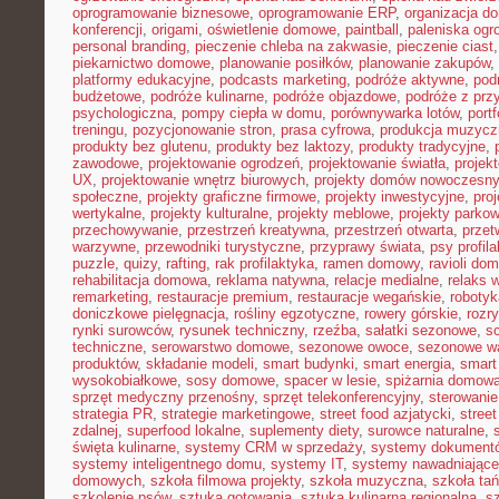
oprogramowanie biznesowe
,
oprogramowanie ERP
,
organizacja 
konferencji
,
origami
,
oświetlenie domowe
,
paintball
,
paleniska og
personal branding
,
pieczenie chleba na zakwasie
,
pieczenie ciast
piekarnictwo domowe
,
planowanie posiłków
,
planowanie zakupów
,
platformy edukacyjne
,
podcasts marketing
,
podróże aktywne
,
pod
budżetowe
,
podróże kulinarne
,
podróże objazdowe
,
podróże z prz
psychologiczna
,
pompy ciepła w domu
,
porównywarka lotów
,
portf
treningu
,
pozycjonowanie stron
,
prasa cyfrowa
,
produkcja muzycz
produkty bez glutenu
,
produkty bez laktozy
,
produkty tradycyjne
,
zawodowe
,
projektowanie ogrodzeń
,
projektowanie światła
,
projek
UX
,
projektowanie wnętrz biurowych
,
projekty domów nowoczesn
społeczne
,
projekty graficzne firmowe
,
projekty inwestycyjne
,
pro
wertykalne
,
projekty kulturalne
,
projekty meblowe
,
projekty parko
przechowywanie
,
przestrzeń kreatywna
,
przestrzeń otwarta
,
prze
warzywne
,
przewodniki turystyczne
,
przyprawy świata
,
psy profil
puzzle
,
quizy
,
rafting
,
rak profilaktyka
,
ramen domowy
,
ravioli do
rehabilitacja domowa
,
reklama natywna
,
relacje medialne
,
relaks 
remarketing
,
restauracje premium
,
restauracje wegańskie
,
roboty
doniczkowe pielęgnacja
,
rośliny egzotyczne
,
rowery górskie
,
rozr
rynki surowców
,
rysunek techniczny
,
rzeźba
,
sałatki sezonowe
,
s
techniczne
,
serowarstwo domowe
,
sezonowe owoce
,
sezonowe w
produktów
,
składanie modeli
,
smart budynki
,
smart energia
,
smart
wysokobiałkowe
,
sosy domowe
,
spacer w lesie
,
spiżarnia domow
sprzęt medyczny przenośny
,
sprzęt telekonferencyjny
,
sterowani
strategia PR
,
strategie marketingowe
,
street food azjatycki
,
stree
zdalnej
,
superfood lokalne
,
suplementy diety
,
surowce naturalne
,
święta kulinarne
,
systemy CRM w sprzedaży
,
systemy dokument
systemy inteligentnego domu
,
systemy IT
,
systemy nawadniające
domowych
,
szkoła filmowa projekty
,
szkoła muzyczna
,
szkoła ta
szkolenie psów
,
sztuka gotowania
,
sztuka kulinarna regionalna
,
s