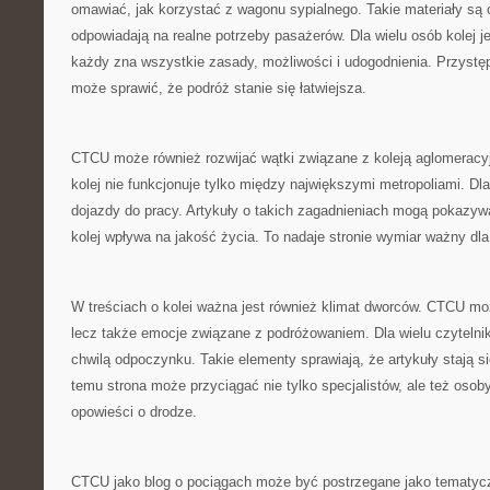
omawiać, jak korzystać z wagonu sypialnego. Takie materiały są
odpowiadają na realne potrzeby pasażerów. Dla wielu osób kolej je
każdy zna wszystkie zasady, możliwości i udogodnienia. Przystę
może sprawić, że podróż stanie się łatwiejsza.
CTCU może również rozwijać wątki związane z koleją aglomeracy
kolej nie funkcjonuje tylko między największymi metropoliami. Dla
dojazdy do pracy. Artykuły o takich zagadnieniach mogą pokazy
kolej wpływa na jakość życia. To nadaje stronie wymiar ważny dl
W treściach o kolei ważna jest również klimat dworców. CTCU moż
lecz także emocje związane z podróżowaniem. Dla wielu czytelnik
chwilą odpoczynku. Takie elementy sprawiają, że artykuły stają si
temu strona może przyciągać nie tylko specjalistów, ale też osoby,
opowieści o drodze.
CTCU jako blog o pociągach może być postrzegane jako tematyczn