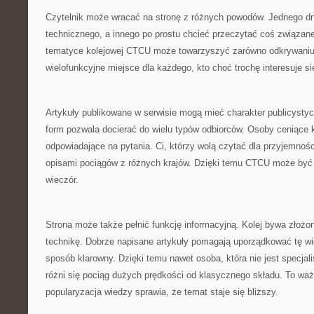
Czytelnik może wracać na stronę z różnych powodów. Jednego d
technicznego, a innego po prostu chcieć przeczytać coś związane
tematyce kolejowej CTCU może towarzyszyć zarówno odkrywaniu 
wielofunkcyjne miejsce dla każdego, kto choć trochę interesuje s
Artykuły publikowane w serwisie mogą mieć charakter publicysty
form pozwala docierać do wielu typów odbiorców. Osoby ceniące k
odpowiadające na pytania. Ci, którzy wolą czytać dla przyjemnoś
opisami pociągów z różnych krajów. Dzięki temu CTCU może być 
wieczór.
Strona może także pełnić funkcję informacyjną. Kolej bywa złożo
technikę. Dobrze napisane artykuły pomagają uporządkować tę wi
sposób klarowny. Dzięki temu nawet osoba, która nie jest specja
różni się pociąg dużych prędkości od klasycznego składu. To wa
popularyzacja wiedzy sprawia, że temat staje się bliższy.