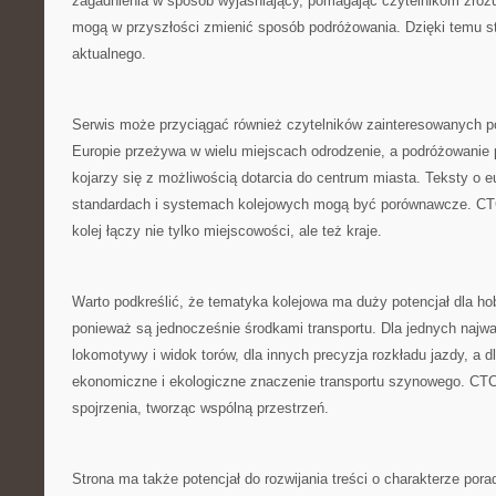
zagadnienia w sposób wyjaśniający, pomagając czytelnikom zrozu
mogą w przyszłości zmienić sposób podróżowania. Dzięki temu st
aktualnego.
Serwis może przyciągać również czytelników zainteresowanych p
Europie przeżywa w wielu miejscach odrodzenie, a podróżowanie 
kojarzy się z możliwością dotarcia do centrum miasta. Teksty o e
standardach i systemach kolejowych mogą być porównawcze. C
kolej łączy nie tylko miejscowości, ale też kraje.
Warto podkreślić, że tematyka kolejowa ma duży potencjał dla ho
ponieważ są jednocześnie środkami transportu. Dla jednych najw
lokomotywy i widok torów, dla innych precyzja rozkładu jazdy, a d
ekonomiczne i ekologiczne znaczenie transportu szynowego. CT
spojrzenia, tworząc wspólną przestrzeń.
Strona ma także potencjał do rozwijania treści o charakterze po