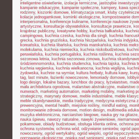
inteligentne oświetlenie
,
izolacje termiczne
,
jastrzębie inwestycyj
kampanie edukacyjne
,
kampanie społeczne
,
kampery
,
kawa speci
rodzinny
,
kiszonki domowe
,
klimatyzacja smart
,
kluby czytelnicze
kolacje jednogarnkowe
,
kominki ekologiczne
,
kompostowanie do
interpersonalna
,
konferencje kulinarne
,
konferencje naukowe żywi
artystyczne
,
konsultacje obywatelskie
,
konsultacje prawnicze
,
ko
krajobraz publiczny
,
kreatywne hobby
,
kuchnia bałkańska
,
kuchnia
campingowa
,
kuchnia czeska
,
kuchnia dla singli
,
kuchnia francus
grecka
,
kuchnia gruzińska
,
kuchnia hiszpańska
,
kuchnia indyjska
koreańska
,
kuchnia libańska
,
kuchnia marokańska
,
kuchnia mek
molekularna
,
kuchnia niemiecka
,
kuchnia niskobudżetowa
,
kuchni
peruwiańska
,
kuchnia portugalska
,
kuchnia roślinna
,
kuchnia sezo
sezonowa letnia
,
kuchnia sezonowa zimowa
,
kuchnia skandynaw
śródziemnomorska
,
kuchnia studencka
,
kuchnia tajska
,
kuchnia t
kuchnia węgierska
,
kuchnia wielkanocna
,
kuchnia wigilijna
,
kuchni
żydowska
,
kuchnie na wymiar
,
kultura herbaty
,
kultura kawy
,
kurs
tag
,
last minute
,
łazienki nowoczesne
,
lemoniady domowe
,
lobbyi
logo design
,
lokalne bazary
,
lunchbox do pracy
,
łyżwiarstwo
,
made
mała architektura ogrodowa
,
malarstwo abstrakcyjne
,
malarstwo o
numerach
,
marketing automation
,
marketing mobilny
,
marketing po
strategiczny
,
marynaty domowe
,
meble industrialne
,
meble klasy
meble skandynawskie
,
media tradycyjne
,
medycyna estetyczna z
prewencyjna
,
mental health
,
miejskie rośliny
,
mindful eating
,
moni
monitorowanie zdrowia domowe
,
motion design
,
multimedia eduka
muzyka elektroniczna
,
narciarstwo biegowe
,
nauka gry na gitarze
nauka śpiewu
,
nawozy naturalne
,
nawyki żywieniowe
,
niemarnowan
pokarmowe
,
obiady budżetowe
,
obsługa klienta online
,
ochrona po
ochrona systemów
,
ochrona wód
,
odżywianie seniorów
,
ogród japo
nowoczesny
,
ogród wertykalny
,
ogród wiejski
,
ogród wypoczynko
ogrzewanie ekologiczne
,
opieka nad seniorami
,
opieka nad zwier