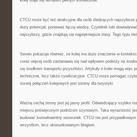
kolej staje się tematem pełnym kontekstów.
CTCU może być też atrakcyjne dla osób śledzących najszybsze po
duży potencjał, ponieważ łączą wiedzę. Czytelnik lubi dowiadywać 
najszybszy, gdzie znajdują się najpiękniejsze trasy. Tego typu tre
Serwis pokazuje również, że kolej ma duże znaczenie w kontekśc
coraz więcej osób zastanawia się nad wpływem podróży na środow
się środkiem transportu przyszłości. Artykuły o kolei mogą więc p
techniczne, lecz także cywilizacyjne. CTCU może pomagać czyte
rozwój połączeń kolejowych jest istotny dla turystyki.
Ważną cechą strony jest jej jasny profil. Odwiedzający szybko ro
miejscu poświęconym podróżom szynowym. Taka wyrazistość jes
budować konsekwentny wizerunek. CTCU nie jest przypadkowym 
wszystkim, lecz ukierunkowanym blogiem.