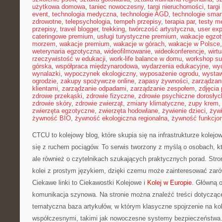
użytkowa domowa
,
taniec nowoczesny
,
targi nieruchomości
,
targ
event
,
technologia medyczna
,
technologie AGD
,
technologie sma
zdrowotne
,
telepsychologia
,
tempeh przepisy
,
terapia par
,
testy 
przepisy
,
travel blogger
,
trekking
,
twórczość artystyczna
,
user exp
cateringowe premium
,
usługi turystyczne premium
,
wakacje egzo
morzem
,
wakacje premium
,
wakacje w górach
,
wakacje w Polsce
weterynaria egzotyczna
,
wideofilmowanie
,
wideokonferencje
,
wirtu
rzeczywistość w edukacji
,
work-life balance w domu
,
workshop su
górska
,
współpraca międzynarodowa
,
wydarzenia edukacyjne
,
wy
wynalazki
,
wypoczynek ekologiczny
,
wyposażenie ogrodu
,
wysta
ogrodzie
,
zakupy spożywcze online
,
zapasy żywności
,
zarządzani
klientami
,
zarządzanie odpadami
,
zarządzanie zespołem
,
zdjęcia
zdrowe przekąski
,
zdrowie fizyczne
,
zdrowie psychiczne dorosłyc
zdrowie skóry
,
zdrowie zwierząt
,
zmiany klimatyczne
,
zupy krem
zwierzęta egzotyczne
,
zwierzęta hodowlane
,
żywienie dzieci
,
żyw
żywność BIO
,
żywność ekologiczna regionalna
,
żywność funkcjo
CTCU to kolejowy blog, które skupia się na infrastrukturze kolej
się z ruchem pociągów. To serwis tworzony z myślą o osobach, któ
ale również o czytelnikach szukających praktycznych porad. Stro
kolei z prostym językiem, dzięki czemu może zainteresować zar
Ciekawe linki to Ciekawostki Kolejowe i
Kolej w Europie
. Główną o
komunikacja szynowa. Na stronie można znaleźć treści dotyczące h
tematyczna baza artykułów, w którym klasyczne spojrzenie na kol
współczesnymi, takimi jak nowoczesne systemy bezpieczeństwa.