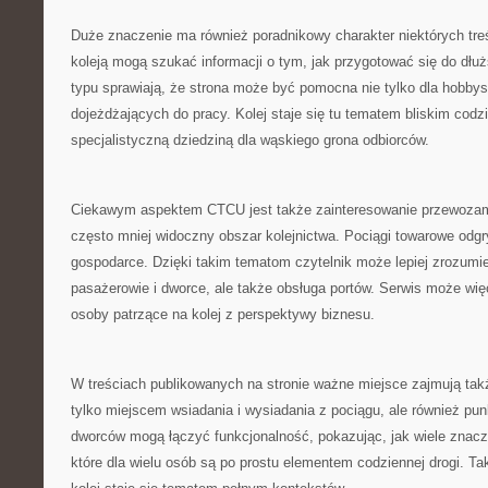
Duże znaczenie ma również poradnikowy charakter niektórych tre
koleją mogą szukać informacji o tym, jak przygotować się do dłużs
typu sprawiają, że strona może być pomocna nie tylko dla hobbys
dojeżdżających do pracy. Kolej staje się tu tematem bliskim codzi
specjalistyczną dziedziną dla wąskiego grona odbiorców.
Ciekawym aspektem CTCU jest także zainteresowanie przewozam
często mniej widoczny obszar kolejnictwa. Pociągi towarowe odg
gospodarce. Dzięki takim tematom czytelnik może lepiej zrozumieć
pasażerowie i dworce, ale także obsługa portów. Serwis może wi
osoby patrzące na kolej z perspektywy biznesu.
W treściach publikowanych na stronie ważne miejsce zajmują takż
tylko miejscem wsiadania i wysiadania z pociągu, ale również pu
dworców mogą łączyć funkcjonalność, pokazując, jak wiele znacz
które dla wielu osób są po prostu elementem codziennej drogi. T