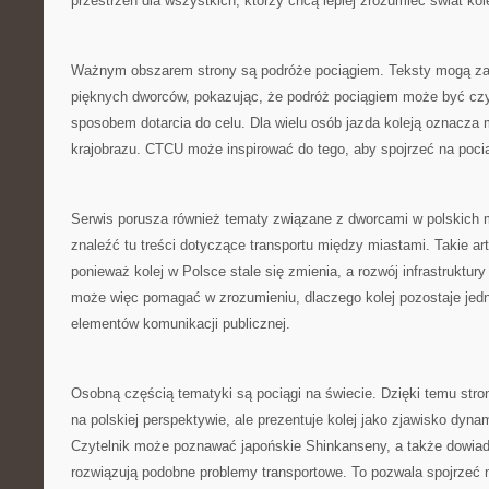
przestrzeń dla wszystkich, którzy chcą lepiej zrozumieć świat kole
Ważnym obszarem strony są podróże pociągiem. Teksty mogą z
pięknych dworców, pokazując, że podróż pociągiem może być czy
sposobem dotarcia do celu. Dla wielu osób jazda koleją oznacza
krajobrazu. CTCU może inspirować do tego, aby spojrzeć na poci
Serwis porusza również tematy związane z dworcami w polskich 
znaleźć tu treści dotyczące transportu między miastami. Takie ar
ponieważ kolej w Polsce stale się zmienia, a rozwój infrastruktu
może więc pomagać w zrozumieniu, dlaczego kolej pozostaje je
elementów komunikacji publicznej.
Osobną częścią tematyki są pociągi na świecie. Dzięki temu stro
na polskiej perspektywie, ale prezentuje kolej jako zjawisko dynam
Czytelnik może poznawać japońskie Shinkanseny, a także dowiady
rozwiązują podobne problemy transportowe. To pozwala spojrzeć na