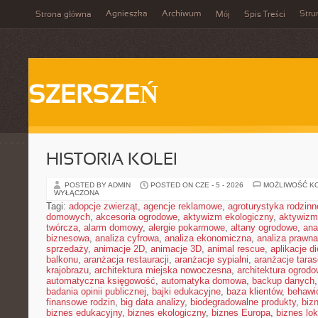
Agnieszka
Archiwum
Stru
Strona główna
Mój
Spis Treści
SZERSZEŃ
HISTORIA KOLEI
POSTED BY ADMIN
POSTED ON CZE - 5 - 2026
MOŻLIWOŚĆ K
WYŁĄCZONA
Tagi:
adopcje zwierząt
,
agencje reklamowe
,
agroturystyka rodzinn
domowych
,
akcesoria ogrodowe
,
aktywizm ekologiczny
,
aktywizm
twórcza
,
alarm domowy
,
alergie pokarmowe
,
altany ogrodowe
,
ana
biznesowa
,
analiza cyfrowa
,
analiza ekonomiczna
,
analiza prawn
sprzedaży
,
animacje 2D
,
animacje 3D
,
animal rescue
,
aplikacje d
balkonu
,
aranżacja restauracji
,
aranżacje sypialni
,
aranżacje tara
krajobrazu
,
architektura miejska nowoczesna
,
architektura ogrod
automatyczna księgowość
,
automatyka domowa
,
backup danych
badania opinii publicznej
,
bajki edukacyjne
,
baza klientów
,
behawi
finansowe rodzin
,
big data analizy
,
biodegradowalne produkty
,
biz
biznes edukacyjny
,
biznes ekologiczny
,
biznes Europa
,
biznes lok