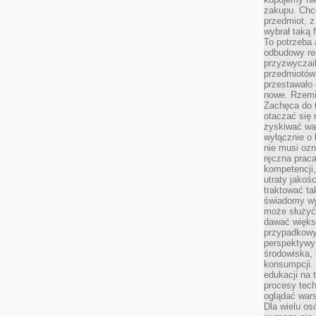
zakupu. Chc
przedmiot, z
wybrał taką 
To potrzeba 
odbudowy rel
przyzwyczail
przedmiotów.
przestawało 
nowe. Rzemio
Zachęca do t
otaczać się 
zyskiwać wa
wyłącznie o 
nie musi oz
ręczna prac
kompetencji,
utraty jakoś
traktować ta
świadomy wy
może służyć 
dawać większ
przypadkowy
perspektywy 
środowiska, 
konsumpcji.
edukacji na
procesy tec
oglądać wars
Dla wielu os