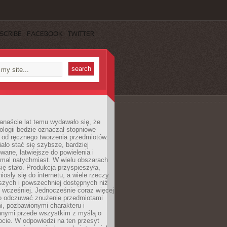
SCRIBE
FACEBOOK
TWITTER
anaście lat temu wydawało się, że
ologii będzie oznaczał stopniowe
 od ręcznego tworzenia przedmiotów.
ło stać się szybsze, bardziej
ane, łatwiejsze do powielenia i
emal natychmiast. W wielu obszarach
się stało. Produkcja przyspieszyła,
iosły się do internetu, a wiele rzeczy
ńszych i powszechniej dostępnych niż
 wcześniej. Jednocześnie coraz więcej
o odczuwać znużenie przedmiotami
, pozbawionymi charakteru i
anymi przede wszystkim z myślą o
cie. W odpowiedzi na ten przesyt