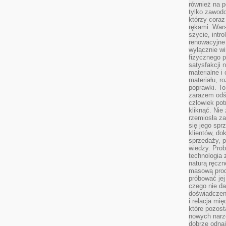
również na p
tylko zawod
którzy coraz
rękami. Wars
szycie, intr
renowacyjne
wyłącznie wi
fizycznego p
satysfakcji 
materialne i
materiału, r
poprawki. To
zarazem odś
człowiek potr
kliknąć. Nie 
rzemiosła z
się jego spr
klientów, d
sprzedaży, 
wiedzy. Prob
technologia
naturą ręczn
masową prod
próbować jej
czego nie da
doświadczen
i relacja mi
które pozost
nowych narz
dobrze odnaj