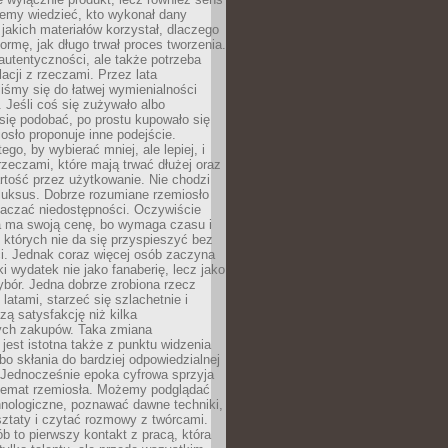
emy wiedzieć, kto wykonał dany
 jakich materiałów korzystał, dlaczego
formę, jak długo trwał proces tworzenia.
autentyczności, ale także potrzeba
acji z rzeczami. Przez lata
iśmy się do łatwej wymienialności
 Jeśli coś się zużywało albo
się podobać, po prostu kupowało się
sło proponuje inne podejście.
ego, by wybierać mniej, ale lepiej, i
rzeczami, które mają trwać dłużej oraz
rtość przez użytkowanie. Nie chodzi
luksus. Dobrze rozumiane rzemiosło
naczać niedostępności. Oczywiście
a ma swoją cenę, bo wymaga czasu i
 których nie da się przyspieszyć bez
ci. Jednak coraz więcej osób zaczyna
ki wydatek nie jako fanaberię, lecz jako
bór. Jedna dobrze zrobiona rzecz
latami, starzeć się szlachetnie i
ą satysfakcję niż kilka
ch zakupów. Taka zmiana
jest istotna także z punktu widzenia
bo skłania do bardziej odpowiedzialnej
 Jednocześnie epoka cyfrowa sprzyja
 temat rzemiosła. Możemy podglądać
hnologiczne, poznawać dawne techniki,
ztaty i czytać rozmowy z twórcami.
ób to pierwszy kontakt z pracą, która