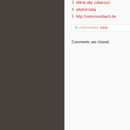
3.
kliknij aby zobaczyć
4.
artykuł tutaj
5.
http://vomcronsbach.de
CATEGORIES:
INDIE
Comments are closed.