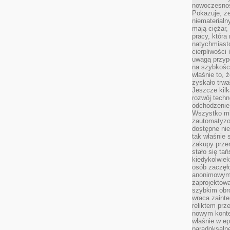
nowoczesnośc
Pokazuje, że
niematerialn
mają ciężar,
pracy, która
natychmiast
cierpliwości
uwagą przyp
na szybkośc
właśnie to, 
zyskało trwa
Jeszcze kilk
rozwój techn
odchodzenie
Wszystko mia
zautomatyzow
dostępne ni
tak właśnie 
zakupy przen
stało się ta
kiedykolwiek
osób zaczęł
anonimowymi
zaprojektow
szybkim obro
wraca zainte
reliktem prz
nowym kontek
właśnie w ep
paradoksalne