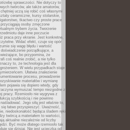
otrzebę sprawczości. Nie dotyczy to
owych twórców, ale także amatorów,
 chętniej uczą się robić coś własnymi
ztaty ceramiczne, kursy stolarskie,
oligatorstwo, tkactwo czy proste prace
 przyciągają osoby zmęczone
rtualnym trybem życia. Tworzenie
rzedmiotu daje inne poczucie
niż praca przy ekranie. Jest konkretne,
 czytelne. Widać efekt, czuje się opór
ozumie się wagę błędu i wartość
 doświadczenie porządkujące, a
wieżające, bo przypomina, że
afi coś realnie zrobić, a nie tylko
znaczy to, że technologia jest dla
agrożeniem. W wielu przypadkach staje
zymierzeńcem. Ułatwia znalezienie
okumentowanie procesu, prowadzenie
pozyskiwanie materiałów i wymianę
lem pojawia się dopiero wtedy, gdy
 zaczyna wymuszać tempo niezgodne z
ej pracy. Rzemiosło nie wygrywa z
ukcją szybkością i nie powinno
 naśladować. Jego siłą jest właśnie to,
 się łatwo przyspieszyć. Uważność,
ie, niedoskonałość będąca śladem ręki
ędzy twórcą a materiałem to wartości,
ają aktualne niezależnie od liczby
ędzi. Być może dlatego rzemiosło tak
duje się dzisiaj. Nie jest ucieczką od