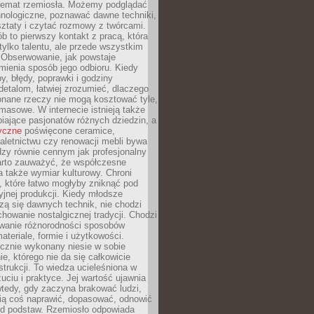
 temat rzemiosła. Możemy podglądać
hnologiczne, poznawać dawne techniki,
ztaty i czytać rozmowy z twórcami.
ób to pierwszy kontakt z pracą, która
ylko talentu, ale przede wszystkim
. Obserwowanie, jak powstaje
mienia sposób jego odbioru. Kiedy
y, błędy, poprawki i godziny
etalom, łatwiej zrozumieć, dlaczego
onane rzeczy nie mogą kosztować tyle,
masowe. W internecie istnieją także
iające pasjonatów różnych dziedzin, a
yczne
poświęcone ceramice,
kaletnictwu czy renowacji mebli bywa
zy równie cennym jak profesjonalny
arto zauważyć, że współczesne
 także wymiar kulturowy. Chroni
, które łatwo mogłyby zniknąć pod
jnej produkcji. Kiedy młodsze
zą się dawnych technik, nie chodzi
chowanie nostalgicznej tradycji. Chodzi
wanie różnorodności sposobów
ateriale, formie i użytkowości.
ęcznie wykonany niesie w sobie
e, którego nie da się całkowicie
strukcji. To wiedza ucieleśniona w
uciu i praktyce. Jej wartość ujawnia
wtedy, gdy zaczyna brakować ludzi,
fią coś naprawić, dopasować, odnowić
 od podstaw. Rzemiosło odpowiada