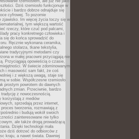
resowanie rzemiosłem, ale już nie jako
eszłości. Dziś rzemiosło funkcjonuje w
ście i bardzo dobrze odnajduje się
oce cyfrowej. To pozornie
 zjawisko. Im więcej życia toczy się w
niematerialnej, tym większą wartość
eć rzeczy, które czuć pod palcami,
ślady pracy konkretnego człowieka i
da się do końca sprowadzić do
zoru. Ręcznie wykonana ceramika,
alnego stolarza, tkane tekstylia,
wiane tradycyjnymi metodami czy
orzona w małej pracowni przyciągają nie
ką. Przyciągają opowieścią o czasie,
 umiejętności. W świecie zdominowanym
ech i masowość sam fakt, że coś
olniej i z większą uwagą, staje się
amą w sobie. Współczesne rzemiosło
dnak prostym powrotem do dawnych
adnych zmian. Przeciwnie, bardzo
 tradycję z nowoczesnością.
y korzystają z mediów
owych, sprzedają przez internet,
 proces tworzenia, rozmawiają z
zpośrednio i budują wokół swoich
zności zainteresowane nie tylko
cowym, ale także drogą prowadzącą
tania. Dzięki technologii mała
oże dziś dotrzeć do odbiorców z
sc kraju, a nawet świata. Dawniej