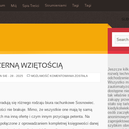
wum
Strumieniami
Tagi
Tagi
Mój
Spis Treści
SUB
ZERNĄ WZIĘTOŚCIĄ
Jeszcze kilk
rozwój techn
NIEZWYKLE
SIE - 28 - 2025
MOŻLIWOŚĆ KOMENTOWANIA
ZOSTAŁA
odchodzenie
OBSZERNĄ
Wszystko mia
WZIĘTOŚCIĄ
zautomatyzow
dostępne ni
tak właśnie 
zakupy przen
, radują się różnego rodzaju biura rachunkowe Sosnowiec.
stało się ta
kiedykolwiek
ności nie brakuje. Mimo, że wszystkie one mają tę samą
osób zaczęł
ich ma inną ofertę i czym innym przyciąga petenta. Na
anonimowymi
zaprojektow
 połączone z oprowadzaniem kompletnej księgowości danej
szybkim obro