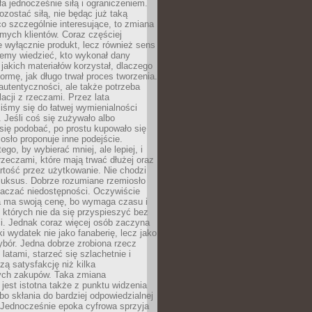
ła jednocześnie siłą i ograniczeniem.
zostać siłą, nie będąc już taką
 co szczególnie interesujące, to zmiana
mych klientów. Coraz częściej
 wyłącznie produkt, lecz również sens
emy wiedzieć, kto wykonał dany
 jakich materiałów korzystał, dlaczego
formę, jak długo trwał proces tworzenia.
autentyczności, ale także potrzeba
acji z rzeczami. Przez lata
iśmy się do łatwej wymienialności
 Jeśli coś się zużywało albo
się podobać, po prostu kupowało się
sło proponuje inne podejście.
ego, by wybierać mniej, ale lepiej, i
rzeczami, które mają trwać dłużej oraz
rtość przez użytkowanie. Nie chodzi
luksus. Dobrze rozumiane rzemiosło
naczać niedostępności. Oczywiście
a ma swoją cenę, bo wymaga czasu i
 których nie da się przyspieszyć bez
ci. Jednak coraz więcej osób zaczyna
ki wydatek nie jako fanaberię, lecz jako
bór. Jedna dobrze zrobiona rzecz
latami, starzeć się szlachetnie i
ą satysfakcję niż kilka
ch zakupów. Taka zmiana
jest istotna także z punktu widzenia
bo skłania do bardziej odpowiedzialnej
 Jednocześnie epoka cyfrowa sprzyja