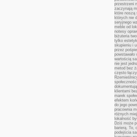
przestrzeni 
zaczynają mi
które noszą 
których nie 
seryjnego w
meble od lok
notesy opra
biżuteria tw
tylko estety
skupieniu i
przez pośpi
powstawało w
wartością s
nie jest je
metod bez ż
często łączy
Rzemieślnic
społeczności
dokumentują
klientami be
marek społec
efektem koń
do jego pows
pracownia m
różnych miej
lokalność by
Dziś może po
barierą. To,
podejścia sa
kupujemy nie