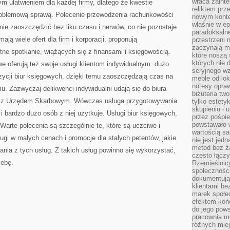
wraca zainte
ym ułatwieniem dla każdej firmy, dlatego że kwestie
reliktem prz
roblemową sprawą. Polecenie przewodzenia rachunkowości
nowym kontek
właśnie w ep
ie zaoszczędzić bez liku czasu i nerwów, co nie pozostaje
paradoksalne
ją wiele ofert dla firm i korporacji, proponują
przestrzeni 
zaczynają mi
ne spotkanie, wiążących się z finansami i księgowością.
które noszą 
których nie 
e oferują też swoje usługi klientom indywidualnym. dużo
seryjnego w
zycji biur księgowych, dzięki temu zaoszczędzają czas na
meble od lok
notesy opra
. Zazwyczaj delikwenci indywidualni udają się do biura
biżuteria tw
eń z Urzędem Skarbowym. Wówczas usługa przygotowywania
tylko estety
skupieniu i
 i bardzo dużo osób z niej użytkuje. Usługi biur księgowych,
przez pośpi
powstawało w
Warte polecenia są szczególnie te, które są uczciwe i
wartością s
ługi w małych cenach i promocje dla stałych petentów, jakie
nie jest je
metod bez ż
nia z tych usług. Z takich usług powinno się wykorzystać,
często łączy
zebę.
Rzemieślnic
społeczności
dokumentują
klientami be
marek społec
efektem koń
do jego pows
pracownia m
różnych miej