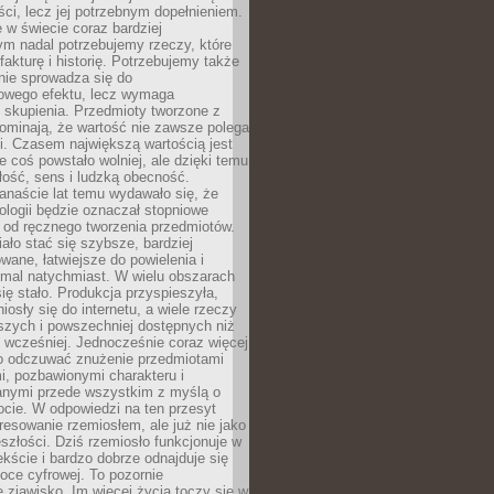
i, lecz jej potrzebnym dopełnieniem.
 w świecie coraz bardziej
ym nadal potrzebujemy rzeczy, które
 fakturę i historię. Potrzebujemy także
 nie sprowadza się do
owego efektu, lecz wymaga
 i skupienia. Przedmioty tworzone z
ominają, że wartość nie zawsze polega
i. Czasem największą wartością jest
że coś powstało wolniej, ale dzięki temu
łość, sens i ludzką obecność.
anaście lat temu wydawało się, że
ologii będzie oznaczał stopniowe
 od ręcznego tworzenia przedmiotów.
ło stać się szybsze, bardziej
ane, łatwiejsze do powielenia i
emal natychmiast. W wielu obszarach
się stało. Produkcja przyspieszyła,
iosły się do internetu, a wiele rzeczy
ńszych i powszechniej dostępnych niż
 wcześniej. Jednocześnie coraz więcej
o odczuwać znużenie przedmiotami
, pozbawionymi charakteru i
anymi przede wszystkim z myślą o
cie. W odpowiedzi na ten przesyt
resowanie rzemiosłem, ale już nie jako
eszłości. Dziś rzemiosło funkcjonuje w
ście i bardzo dobrze odnajduje się
oce cyfrowej. To pozornie
 zjawisko. Im więcej życia toczy się w