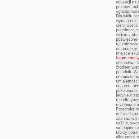
edukacji na
procesy tec
oglądać wars
Dla wielu os
wymaga nie t
cierpliwości
przedmiot, z
widzimy etap
poświęcone d
ręcznie wyk
co produkty 
miejsca skup
forum temat
stolarstwu, 
źródłem wied
poradnik. W
rzemiosło ma
umiejętności
naporem sery
pokolenia uc
jedynie o za
o podtrzymy
myślenia o m
Przedmiot r
doświadczeni
zapisać w in
geście, wycz
się dopiero 
którzy potra
albo zrobić