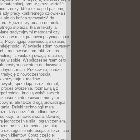
niematerialnej, tym większą wartość
eć rzeczy, które czuć pod palcami,
ślady pracy konkretnego człowieka i
da się do końca sprowadzić do
zoru. Ręcznie wykonana ceramika,
alnego stolarza, tkane tekstylia,
wiane tradycyjnymi metodami czy
orzona w małej pracowni przyciągają nie
ką. Przyciągają opowieścią o czasie,
 umiejętności. W świecie zdominowanym
ech i masowość sam fakt, że coś
olniej i z większą uwagą, staje się
amą w sobie. Współczesne rzemiosło
dnak prostym powrotem do dawnych
adnych zmian. Przeciwnie, bardzo
 tradycję z nowoczesnością.
y korzystają z mediów
owych, sprzedają przez internet,
 proces tworzenia, rozmawiają z
zpośrednio i budują wokół swoich
zności zainteresowane nie tylko
cowym, ale także drogą prowadzącą
tania. Dzięki technologii mała
oże dziś dotrzeć do odbiorców z
sc kraju, a nawet świata. Dawniej
ła jednocześnie siłą i ograniczeniem.
zostać siłą, nie będąc już taką
 co szczególnie interesujące, to zmiana
mych klientów. Coraz częściej
 wyłącznie produkt, lecz również sens