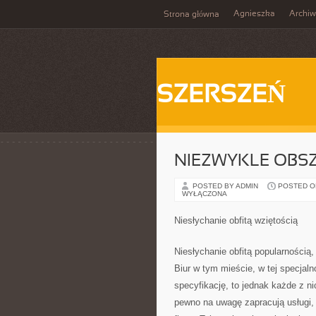
Agnieszka
Archi
Strona główna
SZERSZEŃ
NIEZWYKLE OBS
POSTED BY ADMIN
POSTED ON 
WYŁĄCZONA
Niesłychanie obfitą wziętością
Niesłychanie obfitą popularnością
Biur w tym mieście, w tej specjal
specyfikację, to jednak każde z n
pewno na uwagę zapracują usługi,