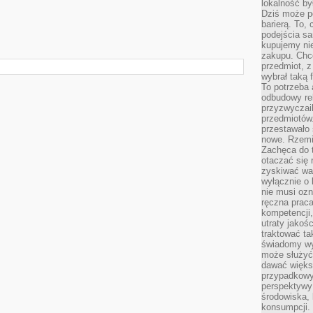
lokalność by
Dziś może po
barierą. To,
podejścia sa
kupujemy nie
zakupu. Chc
przedmiot, z
wybrał taką 
To potrzeba 
odbudowy rel
przyzwyczail
przedmiotów.
przestawało 
nowe. Rzemio
Zachęca do t
otaczać się 
zyskiwać wa
wyłącznie o 
nie musi oz
ręczna prac
kompetencji,
utraty jakoś
traktować ta
świadomy wy
może służyć 
dawać większ
przypadkowy
perspektywy 
środowiska, 
konsumpcji.