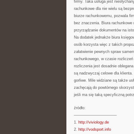
firmy. Taka usługa jest niesłychan
rachunkowe dla nie wielu są bezp
biurze rachunkowemu, pozwala firm
bez znaczenia. Biura rachunkowe ma
przyrządzanie dokumentów na istot
Na dodatek jednakże biura księgow
osób korzysta więc z takich propo
załatwienie pewnych spraw samemu
rachunkowego, w czasie rozlicz
rozliczenia jest dosadnie oblegana
są nadzwyczaj celowe dla klienta. 
gorliwe. Mile widziane są także us
zachęcają do powtórnego skorzysta
jeśli ma się taką specyficzną potr
źródło:
———————————
1.
http://viviology.de
2.
http://vodsport.info