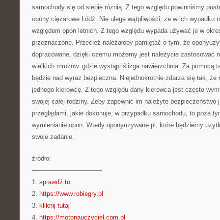
samochody się od siebie różnią. Z tego względu powinniśmy post
opony ciężarowe Łódź. Nie ulega wątpliwości, że w ich wypadku 
względem opon letnich. Z tego względu wypada używać je w okres
przeznaczone. Przecież należałoby pamiętać o tym, że oponyuzy
dopracowane, dzięki czemu możemy jest należycie zastosować na
wielkich mrozów, gdzie wystąpi ślizga nawierzchnia. Za pomocą t
będzie nad wyraz bezpieczna. Niejednokrotnie zdarza się tak, że 
jednego kierowcę. Z tego względu dany kierowca jest często wy
swojej całej rodziny. Żeby zapewnić im należyte bezpieczeństwo 
przeglądami, jakie dokonuje, w przypadku samochodu, to poza t
wymienianie opon. Wtedy oponyuzywane.pl, które będziemy użyt
swoje zadanie.
źródło:
———————————
1.
sprawdź to
2.
https://www.robiegry.pl
3.
kliknij tutaj
4.
https://motonauczyciel.com.pl