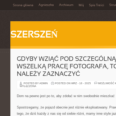
Agnieszka
Archiwum
Stru
Strona główna
Mój
Spis Treści
SZERSZEŃ
GDYBY WZIĄĆ POD SZCZEGÓLN
WSZELKĄ PRACĘ FOTOGRAFA, T
NALEŻY ZAZNACZYĆ
POSTED BY ADMIN
POSTED ON WRZ - 16 - 2025
MOŻLIWOŚĆ 
WYŁĄCZONA
Dom na pewno jest po to, aby zdołać w nim swobodnie mieszkać
Spostrzegamy, że pojazd obecnie jest różnie eksploatowany. Pra
tego, że dziś każdy z nas się od siebie różni, mamy inne style j