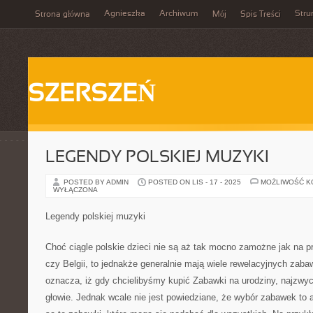
Agnieszka
Archiwum
Stru
Strona główna
Mój
Spis Treści
SZERSZEŃ
LEGENDY POLSKIEJ MUZYKI
POSTED BY ADMIN
POSTED ON LIS - 17 - 2025
MOŻLIWOŚĆ 
WYŁĄCZONA
Legendy polskiej muzyki
Choć ciągle polskie dzieci nie są aż tak mocno zamożne jak na p
czy Belgii, to jednakże generalnie mają wiele rewelacyjnych zab
oznacza, iż gdy chcielibyśmy kupić Zabawki na urodziny, najzwy
głowie. Jednak wcale nie jest powiedziane, że wybór zabawek to 