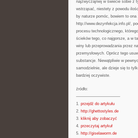
najzwyczajniej w świecie sobie z 
wstrząsać, niestety z powodu iloś
by naturze pomóc, bowiem to ona
http://www.dezynfekcja.info.pl/, 
procesu technologicznego, któreg
ścieków tego, co najgorsze, a w t
winy lub przeprowadzania przez n
przemysłowych. Oprócz tego usuw
substancje. Niewątpliwie w pewnyc
samodzielnie, ale dzieje się to ty
bardziej oczywiste.
źródło:
———————————
1.
przejdź do artykułu
2.
http://ghettostyles.de
3.
kliknij aby zobaczyć
4.
przeczytaj artykuł
5.
http://giselaworm.de