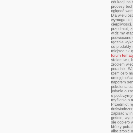
edukacji na
procesy tec
oglądać wars
Dla wielu os
wymaga nie t
cierpliwości
przedmiot, z
widzimy etap
poświęcone d
ręcznie wyk
co produkty 
miejsca skup
forum temat
stolarstwu, 
źródłem wied
poradnik. W
rzemiosło ma
umiejętności
naporem sery
pokolenia uc
jedynie o za
o podtrzymy
myślenia o m
Przedmiot r
doświadczeni
zapisać w in
geście, wycz
się dopiero 
którzy potra
albo zrobić