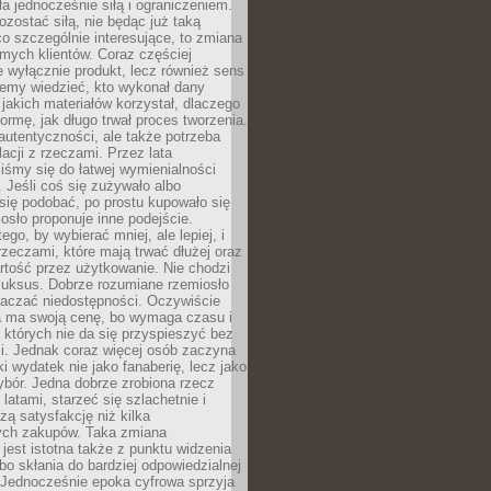
ła jednocześnie siłą i ograniczeniem.
zostać siłą, nie będąc już taką
 co szczególnie interesujące, to zmiana
mych klientów. Coraz częściej
 wyłącznie produkt, lecz również sens
emy wiedzieć, kto wykonał dany
 jakich materiałów korzystał, dlaczego
formę, jak długo trwał proces tworzenia.
autentyczności, ale także potrzeba
acji z rzeczami. Przez lata
iśmy się do łatwej wymienialności
 Jeśli coś się zużywało albo
się podobać, po prostu kupowało się
sło proponuje inne podejście.
ego, by wybierać mniej, ale lepiej, i
rzeczami, które mają trwać dłużej oraz
rtość przez użytkowanie. Nie chodzi
luksus. Dobrze rozumiane rzemiosło
naczać niedostępności. Oczywiście
a ma swoją cenę, bo wymaga czasu i
 których nie da się przyspieszyć bez
ci. Jednak coraz więcej osób zaczyna
ki wydatek nie jako fanaberię, lecz jako
bór. Jedna dobrze zrobiona rzecz
latami, starzeć się szlachetnie i
ą satysfakcję niż kilka
ch zakupów. Taka zmiana
jest istotna także z punktu widzenia
bo skłania do bardziej odpowiedzialnej
 Jednocześnie epoka cyfrowa sprzyja