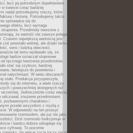
i, lecz jej potrzebnym dopełnieniem.
 w świecie coraz bardziej
ym nadal potrzebujemy rzeczy, które
 fakturę i historię. Potrzebujemy także
 nie sprowadza się do
owego efektu, lecz wymaga
 i skupienia. Przedmioty tworzone z
ominają, że wartość nie zawsze polega
i. Czasem największą wartością jest
że coś powstało wolniej, ale dzięki temu
łość, sens i ludzką obecność.
anaście lat temu wydawało się, że
ologii będzie oznaczał stopniowe
 od ręcznego tworzenia przedmiotów.
ło stać się szybsze, bardziej
ane, łatwiejsze do powielenia i
emal natychmiast. W wielu obszarach
się stało. Produkcja przyspieszyła,
iosły się do internetu, a wiele rzeczy
ńszych i powszechniej dostępnych niż
 wcześniej. Jednocześnie coraz więcej
o odczuwać znużenie przedmiotami
, pozbawionymi charakteru i
anymi przede wszystkim z myślą o
cie. W odpowiedzi na ten przesyt
resowanie rzemiosłem, ale już nie jako
eszłości. Dziś rzemiosło funkcjonuje w
ście i bardzo dobrze odnajduje się
oce cyfrowej. To pozornie
 zjawisko. Im więcej życia toczy się w