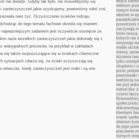
wraca zainte
tym nie doradzi. Gdyby tak było, nie musielibyśmy się
reliktem prz
ci zanieczyszczeń jakie uzyskujemy, powinniśmy robić coś,
nowym kontek
właśnie w ep
 zezwala nam żyć. Oczyszczanie ścieków rodzaju
paradoksalne
podchodząc do tego tematu fachowo określa się mianem
przestrzeni 
zaczynają mi
o najważniejszym zadaniem jest oczywiście usunięcie ze
które noszą 
których nie 
akim razie wszelkich zanieczyszczeń jakie dokonały się z
seryjnego w
as wiarygodnych procesów, na przykład w zakładach
meble od lok
notesy opra
a się także rozpuszczające się w ściekach chemiczne
biżuteria tw
h sytuacjach zdarza się, że ścieki oczyszczają się
tylko estety
skupieniu i
lko wówczas, kiedy zanieczyszczeń jest mało i są one
przez pośpi
powstawało w
wartością s
nie jest je
metod bez ż
często łączy
Rzemieślnic
społeczności
dokumentują
klientami be
marek społec
efektem koń
do jego pows
pracownia m
różnych miej