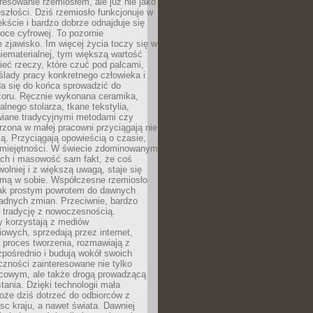
resowanie rzemiosłem, ale już nie jako
eszłości. Dziś rzemiosło funkcjonuje w
ście i bardzo dobrze odnajduje się
oce cyfrowej. To pozornie
 zjawisko. Im więcej życia toczy się w
niematerialnej, tym większą wartość
eć rzeczy, które czuć pod palcami,
ślady pracy konkretnego człowieka i
da się do końca sprowadzić do
zoru. Ręcznie wykonana ceramika,
alnego stolarza, tkane tekstylia,
wiane tradycyjnymi metodami czy
orzona w małej pracowni przyciągają nie
ką. Przyciągają opowieścią o czasie,
 umiejętności. W świecie zdominowanym
ech i masowość sam fakt, że coś
olniej i z większą uwagą, staje się
amą w sobie. Współczesne rzemiosło
dnak prostym powrotem do dawnych
adnych zmian. Przeciwnie, bardzo
 tradycję z nowoczesnością.
y korzystają z mediów
owych, sprzedają przez internet,
 proces tworzenia, rozmawiają z
zpośrednio i budują wokół swoich
zności zainteresowane nie tylko
cowym, ale także drogą prowadzącą
tania. Dzięki technologii mała
oże dziś dotrzeć do odbiorców z
sc kraju, a nawet świata. Dawniej