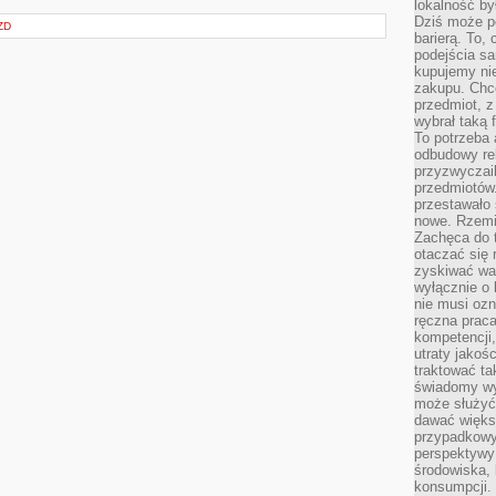
lokalność by
Dziś może po
ZD
barierą. To,
podejścia sa
kupujemy nie
zakupu. Chc
przedmiot, z
wybrał taką 
To potrzeba 
odbudowy rel
przyzwyczail
przedmiotów.
przestawało 
nowe. Rzemio
Zachęca do t
otaczać się 
zyskiwać wa
wyłącznie o 
nie musi oz
ręczna prac
kompetencji,
utraty jakoś
traktować ta
świadomy wy
może służyć 
dawać większ
przypadkowy
perspektywy 
środowiska, 
konsumpcji.