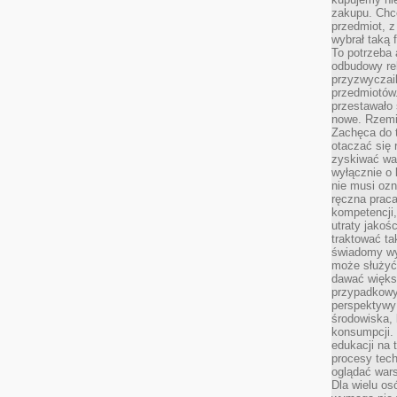
zakupu. Chc
przedmiot, z
wybrał taką 
To potrzeba 
odbudowy rel
przyzwyczail
przedmiotów.
przestawało 
nowe. Rzemio
Zachęca do t
otaczać się 
zyskiwać wa
wyłącznie o 
nie musi oz
ręczna prac
kompetencji,
utraty jakoś
traktować ta
świadomy wy
może służyć 
dawać większ
przypadkowy
perspektywy 
środowiska, 
konsumpcji.
edukacji na
procesy tec
oglądać wars
Dla wielu os