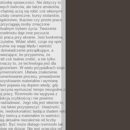
otrzebę sprawczości. Nie dotyczy to
owych twórców, ale także amatorów,
 chętniej uczą się robić coś własnymi
ztaty ceramiczne, kursy stolarskie,
oligatorstwo, tkactwo czy proste prace
 przyciągają osoby zmęczone
rtualnym trybem życia. Tworzenie
rzedmiotu daje inne poczucie
niż praca przy ekranie. Jest konkretne,
 czytelne. Widać efekt, czuje się opór
ozumie się wagę błędu i wartość
 doświadczenie porządkujące, a
wieżające, bo przypomina, że
afi coś realnie zrobić, a nie tylko
znaczy to, że technologia jest dla
agrożeniem. W wielu przypadkach staje
zymierzeńcem. Ułatwia znalezienie
okumentowanie procesu, prowadzenie
pozyskiwanie materiałów i wymianę
lem pojawia się dopiero wtedy, gdy
 zaczyna wymuszać tempo niezgodne z
ej pracy. Rzemiosło nie wygrywa z
ukcją szybkością i nie powinno
 naśladować. Jego siłą jest właśnie to,
 się łatwo przyspieszyć. Uważność,
ie, niedoskonałość będąca śladem ręki
ędzy twórcą a materiałem to wartości,
ają aktualne niezależnie od liczby
ędzi. Być może dlatego rzemiosło tak
duje się dzisiaj. Nie jest ucieczką od