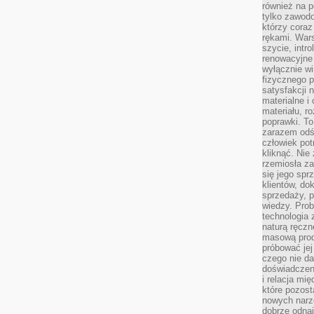
również na p
tylko zawod
którzy coraz
rękami. Wars
szycie, intr
renowacyjne
wyłącznie wi
fizycznego p
satysfakcji 
materialne i
materiału, r
poprawki. To
zarazem odś
człowiek potr
kliknąć. Nie 
rzemiosła z
się jego spr
klientów, d
sprzedaży, 
wiedzy. Prob
technologia
naturą ręczn
masową prod
próbować jej
czego nie da
doświadczen
i relacja mi
które pozost
nowych narz
dobrze odnaj