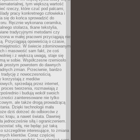
niematerialnej, tym większą wartość
eć rzeczy, które czuć pod palcami,
ślady pracy konkretnego człowieka i
da się do końca sprowadzić do
zoru. Ręcznie wykonana ceramika,
alnego stolarza, tkane tekstylia,
wiane tradycyjnymi metodami czy
orzona w małej pracowni przyciągają nie
ką. Przyciągają opowieścią o czasie,
 umiejętności. W świecie zdominowanym
ech i masowość sam fakt, że coś
olniej i z większą uwagą, staje się
amą w sobie. Współczesne rzemiosło
dnak prostym powrotem do dawnych
adnych zmian. Przeciwnie, bardzo
 tradycję z nowoczesnością.
y korzystają z mediów
owych, sprzedają przez internet,
 proces tworzenia, rozmawiają z
zpośrednio i budują wokół swoich
zności zainteresowane nie tylko
cowym, ale także drogą prowadzącą
tania. Dzięki technologii mała
oże dziś dotrzeć do odbiorców z
sc kraju, a nawet świata. Dawniej
ła jednocześnie siłą i ograniczeniem.
zostać siłą, nie będąc już taką
 co szczególnie interesujące, to zmiana
mych klientów. Coraz częściej
 wyłącznie produkt, lecz również sens