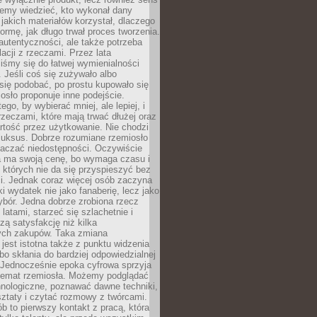
emy wiedzieć, kto wykonał dany
 jakich materiałów korzystał, dlaczego
formę, jak długo trwał proces tworzenia.
autentyczności, ale także potrzeba
acji z rzeczami. Przez lata
iśmy się do łatwej wymienialności
 Jeśli coś się zużywało albo
się podobać, po prostu kupowało się
sło proponuje inne podejście.
ego, by wybierać mniej, ale lepiej, i
rzeczami, które mają trwać dłużej oraz
rtość przez użytkowanie. Nie chodzi
luksus. Dobrze rozumiane rzemiosło
naczać niedostępności. Oczywiście
a ma swoją cenę, bo wymaga czasu i
 których nie da się przyspieszyć bez
ci. Jednak coraz więcej osób zaczyna
ki wydatek nie jako fanaberię, lecz jako
bór. Jedna dobrze zrobiona rzecz
latami, starzeć się szlachetnie i
ą satysfakcję niż kilka
ch zakupów. Taka zmiana
jest istotna także z punktu widzenia
bo skłania do bardziej odpowiedzialnej
 Jednocześnie epoka cyfrowa sprzyja
 temat rzemiosła. Możemy podglądać
hnologiczne, poznawać dawne techniki,
ztaty i czytać rozmowy z twórcami.
ób to pierwszy kontakt z pracą, która