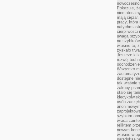
nowoczesnośc
Pokazuje, że
niematerialn
mają ciężar,
pracy, która
natychmiast
cierpliwości
uwagą przyp
na szybkośc
właśnie to, 
zyskało trwa
Jeszcze kilk
rozwój techn
odchodzenie
Wszystko mia
zautomatyzow
dostępne ni
tak właśnie 
zakupy przen
stało się ta
kiedykolwiek
osób zaczęł
anonimowymi
zaprojektow
szybkim obro
wraca zainte
reliktem prz
nowym kontek
właśnie w ep
paradoksalne