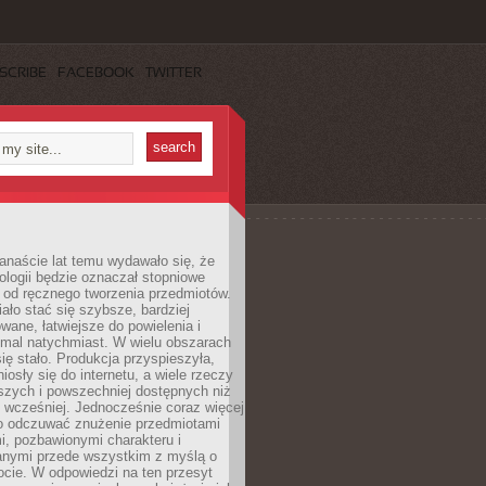
SCRIBE
FACEBOOK
TWITTER
anaście lat temu wydawało się, że
ologii będzie oznaczał stopniowe
 od ręcznego tworzenia przedmiotów.
ło stać się szybsze, bardziej
ane, łatwiejsze do powielenia i
emal natychmiast. W wielu obszarach
się stało. Produkcja przyspieszyła,
iosły się do internetu, a wiele rzeczy
ńszych i powszechniej dostępnych niż
 wcześniej. Jednocześnie coraz więcej
o odczuwać znużenie przedmiotami
, pozbawionymi charakteru i
anymi przede wszystkim z myślą o
cie. W odpowiedzi na ten przesyt