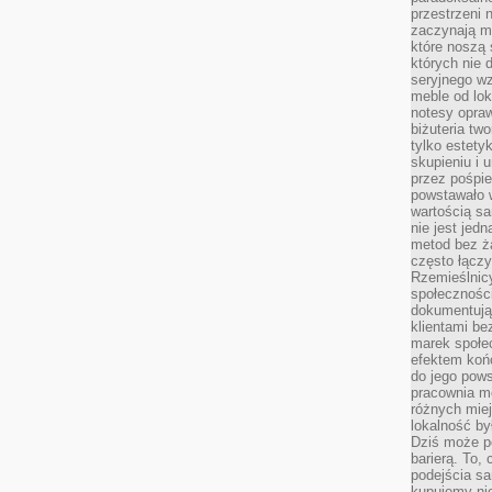
przestrzeni 
zaczynają mi
które noszą 
których nie 
seryjnego w
meble od lok
notesy opra
biżuteria tw
tylko estety
skupieniu i
przez pośpi
powstawało w
wartością s
nie jest je
metod bez ż
często łączy
Rzemieślnic
społeczności
dokumentują
klientami be
marek społec
efektem koń
do jego pows
pracownia m
różnych miej
lokalność by
Dziś może po
barierą. To,
podejścia sa
kupujemy nie