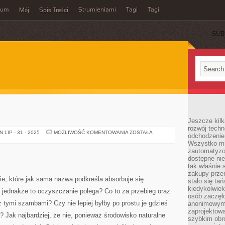
wum
Strumieniami
Tagi
Tagi
Mój
Spis Treści
SUB
Jeszcze kilk
rozwój techn
OŚWIETLENIE
LIP - 31 - 2025
MOŻLIWOŚĆ KOMENTOWANIA
ZOSTAŁA
odchodzenie
Wszystko mia
zautomatyzow
dostępne ni
tak właśnie 
zakupy przen
e, które jak sama nazwa podkreśla absorbuje się
stało się ta
kiedykolwiek
ednakże to oczyszczanie polega? Co to za przebieg oraz
osób zaczęł
z tymi szambami? Czy nie lepiej byłby po prostu je gdzieś
anonimowymi
zaprojektow
? Jak najbardziej, że nie, ponieważ środowisko naturalne
szybkim obro