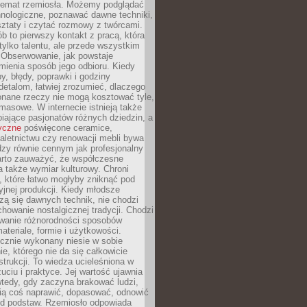
 temat rzemiosła. Możemy podglądać
hnologiczne, poznawać dawne techniki,
ztaty i czytać rozmowy z twórcami.
ób to pierwszy kontakt z pracą, która
ylko talentu, ale przede wszystkim
. Obserwowanie, jak powstaje
mienia sposób jego odbioru. Kiedy
y, błędy, poprawki i godziny
etalom, łatwiej zrozumieć, dlaczego
onane rzeczy nie mogą kosztować tyle,
masowe. W internecie istnieją także
iające pasjonatów różnych dziedzin, a
yczne
poświęcone ceramice,
kaletnictwu czy renowacji mebli bywa
zy równie cennym jak profesjonalny
arto zauważyć, że współczesne
 także wymiar kulturowy. Chroni
, które łatwo mogłyby zniknąć pod
jnej produkcji. Kiedy młodsze
zą się dawnych technik, nie chodzi
chowanie nostalgicznej tradycji. Chodzi
wanie różnorodności sposobów
ateriale, formie i użytkowości.
ęcznie wykonany niesie w sobie
e, którego nie da się całkowicie
strukcji. To wiedza ucieleśniona w
uciu i praktyce. Jej wartość ujawnia
wtedy, gdy zaczyna brakować ludzi,
fią coś naprawić, dopasować, odnowić
 od podstaw. Rzemiosło odpowiada