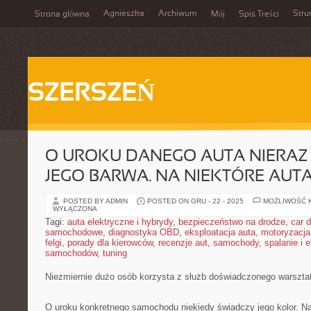
Agnieszka
Archiwum
Stru
Strona główna
Mój
Spis Treści
SZERSZEŃ
O UROKU DANEGO AUTA NIERAZ
JEGO BARWA. NA NIEKTÓRE AUT
POSTED BY ADMIN
POSTED ON GRU - 22 - 2025
MOŻLIWOŚĆ 
WYŁĄCZONA
Tagi:
auta elektryczne i hybrydy
,
bezpieczeństwo na drodze
,
car d
samochodowe
,
diagnostyka OBD
,
eksploatacja auta
,
motoryzacja
felgi
,
porady dla kierowców
,
recenzje aut
,
samochody
,
spalanie i 
samochodów
,
tuning
Niezmiernie dużo osób korzysta z służb doświadczonego warszta
O uroku konkretnego samochodu niekiedy świadczy jego kolor. Na 