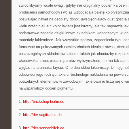
zwrócilibyśmy wcale uwagi, gdyby nie oryginalny odcień karoserii
producenci samochodów i wciąż wzbogacają paletę kolorystyczną
pozwalając nawet na osobisty dobór, uwzględniający gust gościa s
wielu właścicieli aut kolor lakieru jest istotny, ale tak naprawdę l
podstawowe zadanie dzięki innym składnikom wchodzącym w ich sk
materiały lakiernicze. Jak wszystkie spoiwa, zagadnienia typu oc
formować na pokrywanych nawierzchniach idealnie równą, cieniut
poszczególnych składników lakieru, takich jak chociażby rozpusz
właściwości zabezpieczające oraz wytrzymałość, co ma tak samo 
wygląd i staranność krycia. O to dba sklep lakierniczy. Umiejętn
odpowiedniego rodzaju lakieru, technologii nakładania na powierzc
potrzebnych elementów w zawodowym lakierowaniu liczą się o wie
najwspanialszy odcień pigmentu.
1.
http://brickshop-berlin.de
2.
http://der-sagittarius.de
3.
http://der-sonnenblick.de