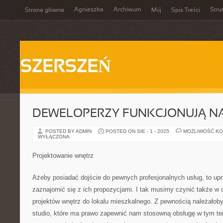
Agnieszka
Archiwum
Stru
Strona główna
Mój
Spis Treści
SZERSZEŃ
DEWELOPERZY FUNKCJONUJĄ N
POSTED BY ADMIN
POSTED ON SIE - 1 - 2025
MOŻLIWOŚĆ K
WYŁĄCZONA
Projektowanie wnętrz
Ażeby posiadać dojście do pewnych profesjonalnych usług, to up
zaznajomić się z ich propozycjami. I tak musimy czynić także w
projektów wnętrz do lokalu mieszkalnego. Z pewnością należałob
studio, które ma prawo zapewnić nam stosowną obsługę w tym tem