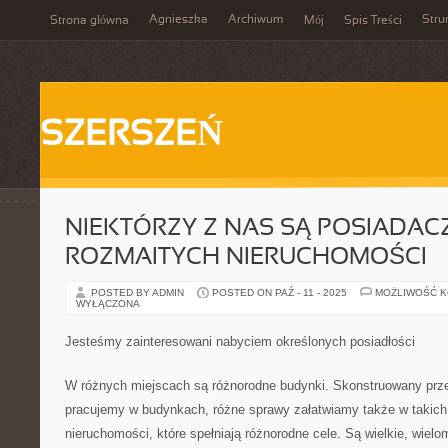
Agnieszka
Archiwum
Stru
Strona główna
Mój
Spis Treści
SZERSZEŃ
NIEKTÓRZY Z NAS SĄ POSIADAC
ROZMAITYCH NIERUCHOMOŚCI
POSTED BY ADMIN
POSTED ON PAŹ - 11 - 2025
MOŻLIWOŚĆ 
WYŁĄCZONA
Jesteśmy zainteresowani nabyciem określonych posiadłości
W różnych miejscach są różnorodne budynki. Skonstruowany prze
pracujemy w budynkach, różne sprawy załatwiamy także w takich
nieruchomości, które spełniają różnorodne cele. Są wielkie, wielo