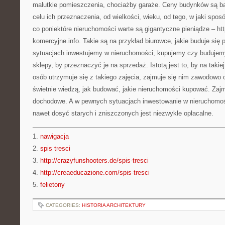
malutkie pomieszczenia, chociażby garaże. Ceny budynków są ba
celu ich przeznaczenia, od wielkości, wieku, od tego, w jaki spo
co poniektóre nieruchomości warte są gigantyczne pieniądze – htt
komercyjne.info. Takie są na przykład biurowce, jakie buduje się
sytuacjach inwestujemy w nieruchomości, kupujemy czy budujem
sklepy, by przeznaczyć je na sprzedaż. Istotą jest to, by na takiej
osób utrzymuje się z takiego zajęcia, zajmuje się nim zawodowo o
świetnie wiedzą, jak budować, jakie nieruchomości kupować. Zaj
dochodowe. A w pewnych sytuacjach inwestowanie w nieruchomoś
nawet dosyć starych i zniszczonych jest niezwykle opłacalne.
1.
nawigacja
2.
spis tresci
3.
http://crazyfunshooters.de/spis-tresci
4.
http://creaeducazione.com/spis-tresci
5.
felietony
CATEGORIES:
HISTORIA ARCHITEKTURY