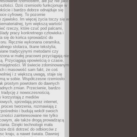
resowanie rzemiosłem, ale już nie jako
eszłości. Dziś rzemiosło funkcjonuje w
ście i bardzo dobrze odnajduje się
oce cyfrowej. To pozornie
 zjawisko. Im więcej życia toczy się w
niematerialnej, tym większą wartość
eć rzeczy, które czuć pod palcami,
ślady pracy konkretnego człowieka i
da się do końca sprowadzić do
zoru. Ręcznie wykonana ceramika,
alnego stolarza, tkane tekstylia,
wiane tradycyjnymi metodami czy
orzona w małej pracowni przyciągają nie
ką. Przyciągają opowieścią o czasie,
 umiejętności. W świecie zdominowanym
ech i masowość sam fakt, że coś
olniej i z większą uwagą, staje się
amą w sobie. Współczesne rzemiosło
dnak prostym powrotem do dawnych
adnych zmian. Przeciwnie, bardzo
 tradycję z nowoczesnością.
y korzystają z mediów
owych, sprzedają przez internet,
 proces tworzenia, rozmawiają z
zpośrednio i budują wokół swoich
zności zainteresowane nie tylko
cowym, ale także drogą prowadzącą
tania. Dzięki technologii mała
oże dziś dotrzeć do odbiorców z
sc kraju, a nawet świata. Dawniej