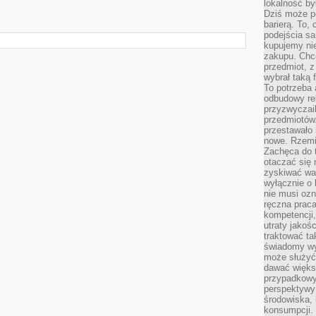
lokalność by
Dziś może po
barierą. To,
podejścia sa
kupujemy nie
zakupu. Chc
przedmiot, z
wybrał taką 
To potrzeba 
odbudowy rel
przyzwyczail
przedmiotów.
przestawało 
nowe. Rzemio
Zachęca do t
otaczać się 
zyskiwać wa
wyłącznie o 
nie musi oz
ręczna prac
kompetencji,
utraty jakoś
traktować ta
świadomy wy
może służyć 
dawać większ
przypadkowy
perspektywy 
środowiska, 
konsumpcji.