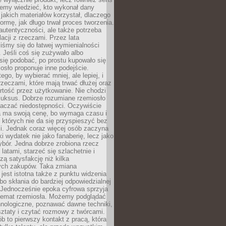
emy wiedzieć, kto wykonał dany
 jakich materiałów korzystał, dlaczego
formę, jak długo trwał proces tworzenia.
autentyczności, ale także potrzeba
acji z rzeczami. Przez lata
iśmy się do łatwej wymienialności
 Jeśli coś się zużywało albo
się podobać, po prostu kupowało się
sło proponuje inne podejście.
ego, by wybierać mniej, ale lepiej, i
rzeczami, które mają trwać dłużej oraz
rtość przez użytkowanie. Nie chodzi
luksus. Dobrze rozumiane rzemiosło
naczać niedostępności. Oczywiście
a ma swoją cenę, bo wymaga czasu i
 których nie da się przyspieszyć bez
ci. Jednak coraz więcej osób zaczyna
ki wydatek nie jako fanaberię, lecz jako
bór. Jedna dobrze zrobiona rzecz
latami, starzeć się szlachetnie i
ą satysfakcję niż kilka
ch zakupów. Taka zmiana
jest istotna także z punktu widzenia
bo skłania do bardziej odpowiedzialnej
 Jednocześnie epoka cyfrowa sprzyja
 temat rzemiosła. Możemy podglądać
hnologiczne, poznawać dawne techniki,
ztaty i czytać rozmowy z twórcami.
ób to pierwszy kontakt z pracą, która