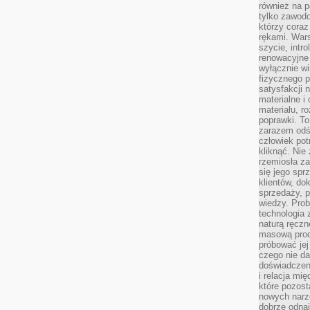
również na p
tylko zawod
którzy coraz
rękami. Wars
szycie, intr
renowacyjne
wyłącznie wi
fizycznego p
satysfakcji 
materialne i
materiału, r
poprawki. To
zarazem odś
człowiek potr
kliknąć. Nie 
rzemiosła z
się jego spr
klientów, d
sprzedaży, 
wiedzy. Prob
technologia
naturą ręczn
masową prod
próbować jej
czego nie da
doświadczen
i relacja mi
które pozost
nowych narz
dobrze odnaj