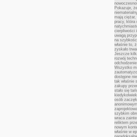
nowoczesnośc
Pokazuje, że
niematerialn
mają ciężar,
pracy, która
natychmiast
cierpliwości
uwagą przyp
na szybkośc
właśnie to, 
zyskało trwa
Jeszcze kilk
rozwój techn
odchodzenie
Wszystko mia
zautomatyzow
dostępne ni
tak właśnie 
zakupy przen
stało się ta
kiedykolwiek
osób zaczęł
anonimowymi
zaprojektow
szybkim obro
wraca zainte
reliktem prz
nowym kontek
właśnie w ep
paradoksalne