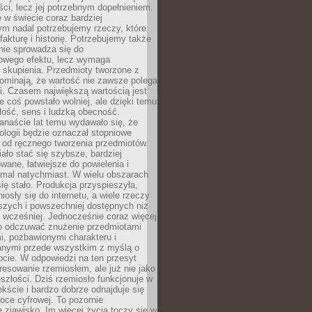
i, lecz jej potrzebnym dopełnieniem.
 w świecie coraz bardziej
ym nadal potrzebujemy rzeczy, które
 fakturę i historię. Potrzebujemy także
 nie sprowadza się do
owego efektu, lecz wymaga
 i skupienia. Przedmioty tworzone z
ominają, że wartość nie zawsze polega
i. Czasem największą wartością jest
że coś powstało wolniej, ale dzięki temu
łość, sens i ludzką obecność.
anaście lat temu wydawało się, że
ologii będzie oznaczał stopniowe
 od ręcznego tworzenia przedmiotów.
ło stać się szybsze, bardziej
ane, łatwiejsze do powielenia i
emal natychmiast. W wielu obszarach
się stało. Produkcja przyspieszyła,
iosły się do internetu, a wiele rzeczy
ńszych i powszechniej dostępnych niż
 wcześniej. Jednocześnie coraz więcej
o odczuwać znużenie przedmiotami
, pozbawionymi charakteru i
anymi przede wszystkim z myślą o
cie. W odpowiedzi na ten przesyt
resowanie rzemiosłem, ale już nie jako
eszłości. Dziś rzemiosło funkcjonuje w
ście i bardzo dobrze odnajduje się
oce cyfrowej. To pozornie
 zjawisko. Im więcej życia toczy się w