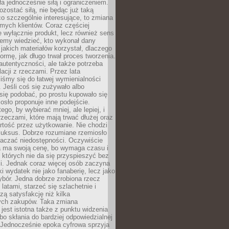
ła jednocześnie siłą i ograniczeniem.
zostać siłą, nie będąc już taką
 co szczególnie interesujące, to zmiana
mych klientów. Coraz częściej
 wyłącznie produkt, lecz również sens
emy wiedzieć, kto wykonał dany
 jakich materiałów korzystał, dlaczego
formę, jak długo trwał proces tworzenia.
autentyczności, ale także potrzeba
acji z rzeczami. Przez lata
iśmy się do łatwej wymienialności
 Jeśli coś się zużywało albo
się podobać, po prostu kupowało się
sło proponuje inne podejście.
ego, by wybierać mniej, ale lepiej, i
rzeczami, które mają trwać dłużej oraz
rtość przez użytkowanie. Nie chodzi
luksus. Dobrze rozumiane rzemiosło
naczać niedostępności. Oczywiście
a ma swoją cenę, bo wymaga czasu i
 których nie da się przyspieszyć bez
ci. Jednak coraz więcej osób zaczyna
ki wydatek nie jako fanaberię, lecz jako
bór. Jedna dobrze zrobiona rzecz
latami, starzeć się szlachetnie i
ą satysfakcję niż kilka
ch zakupów. Taka zmiana
jest istotna także z punktu widzenia
bo skłania do bardziej odpowiedzialnej
 Jednocześnie epoka cyfrowa sprzyja