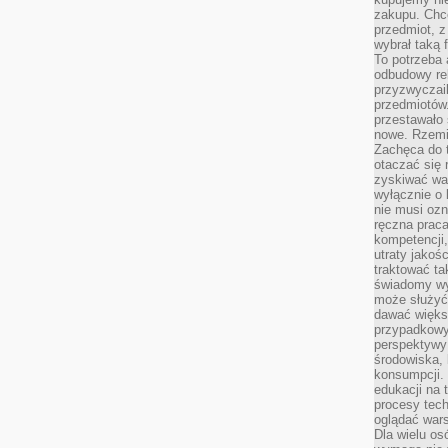
zakupu. Chc
przedmiot, z
wybrał taką 
To potrzeba 
odbudowy rel
przyzwyczail
przedmiotów.
przestawało 
nowe. Rzemio
Zachęca do t
otaczać się 
zyskiwać wa
wyłącznie o 
nie musi oz
ręczna prac
kompetencji,
utraty jakoś
traktować ta
świadomy wy
może służyć 
dawać większ
przypadkowy
perspektywy 
środowiska, 
konsumpcji.
edukacji na
procesy tec
oglądać wars
Dla wielu os