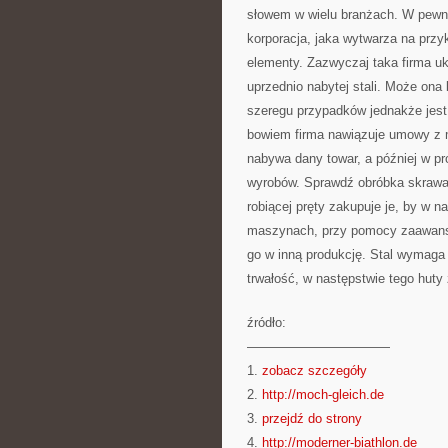
słowem w wielu branżach. W pewn
korporacja, jaka wytwarza na przykł
elementy. Zazwyczaj taka firma u
uprzednio nabytej stali. Może on
szeregu przypadków jednakże jest t
bowiem firma nawiązuje umowy z m
nabywa dany towar, a później w p
wyrobów. Sprawdź obróbka skrawani
robiącej pręty zakupuje je, by w n
maszynach, przy pomocy zaawansow
go w inną produkcję. Stal wymaga 
trwałość, w następstwie tego hut
źródło:
———————————
1.
zobacz szczegóły
2.
http://moch-gleich.de
3.
przejdź do strony
4.
http://moderner-biathlon.de