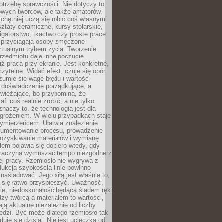
otrzebę sprawczości. Nie dotyczy to
owych twórców, ale także amatorów,
 chętniej uczą się robić coś własnymi
ztaty ceramiczne, kursy stolarskie,
oligatorstwo, tkactwo czy proste prace
 przyciągają osoby zmęczone
rtualnym trybem życia. Tworzenie
rzedmiotu daje inne poczucie
niż praca przy ekranie. Jest konkretne,
 czytelne. Widać efekt, czuje się opór
ozumie się wagę błędu i wartość
 doświadczenie porządkujące, a
wieżające, bo przypomina, że
afi coś realnie zrobić, a nie tylko
znaczy to, że technologia jest dla
agrożeniem. W wielu przypadkach staje
zymierzeńcem. Ułatwia znalezienie
okumentowanie procesu, prowadzenie
pozyskiwanie materiałów i wymianę
lem pojawia się dopiero wtedy, gdy
 zaczyna wymuszać tempo niezgodne z
ej pracy. Rzemiosło nie wygrywa z
ukcją szybkością i nie powinno
 naśladować. Jego siłą jest właśnie to,
 się łatwo przyspieszyć. Uważność,
ie, niedoskonałość będąca śladem ręki
ędzy twórcą a materiałem to wartości,
ają aktualne niezależnie od liczby
ędzi. Być może dlatego rzemiosło tak
duje się dzisiaj. Nie jest ucieczką od