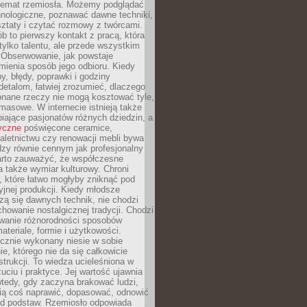
 temat rzemiosła. Możemy podglądać
hnologiczne, poznawać dawne techniki,
ztaty i czytać rozmowy z twórcami.
ób to pierwszy kontakt z pracą, która
ylko talentu, ale przede wszystkim
. Obserwowanie, jak powstaje
mienia sposób jego odbioru. Kiedy
y, błędy, poprawki i godziny
etalom, łatwiej zrozumieć, dlaczego
onane rzeczy nie mogą kosztować tyle,
masowe. W internecie istnieją także
iające pasjonatów różnych dziedzin, a
yczne
poświęcone ceramice,
kaletnictwu czy renowacji mebli bywa
zy równie cennym jak profesjonalny
arto zauważyć, że współczesne
 także wymiar kulturowy. Chroni
, które łatwo mogłyby zniknąć pod
jnej produkcji. Kiedy młodsze
zą się dawnych technik, nie chodzi
chowanie nostalgicznej tradycji. Chodzi
wanie różnorodności sposobów
ateriale, formie i użytkowości.
ęcznie wykonany niesie w sobie
e, którego nie da się całkowicie
strukcji. To wiedza ucieleśniona w
uciu i praktyce. Jej wartość ujawnia
wtedy, gdy zaczyna brakować ludzi,
fią coś naprawić, dopasować, odnowić
 od podstaw. Rzemiosło odpowiada