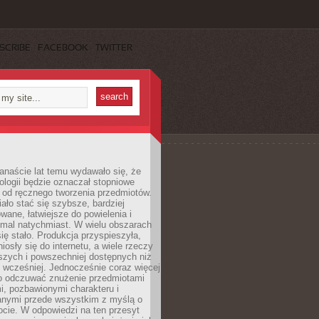
SCRIBE
FACEBOOK
TWITTER
anaście lat temu wydawało się, że
ologii będzie oznaczał stopniowe
 od ręcznego tworzenia przedmiotów.
ło stać się szybsze, bardziej
ane, łatwiejsze do powielenia i
emal natychmiast. W wielu obszarach
się stało. Produkcja przyspieszyła,
iosły się do internetu, a wiele rzeczy
ńszych i powszechniej dostępnych niż
 wcześniej. Jednocześnie coraz więcej
o odczuwać znużenie przedmiotami
, pozbawionymi charakteru i
anymi przede wszystkim z myślą o
cie. W odpowiedzi na ten przesyt