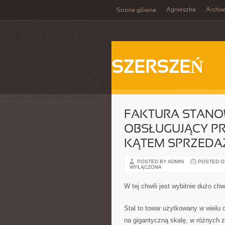
Agnieszka
Archi
Strona główna
SZERSZEŃ
FAKTURA STANO
OBSŁUGUJĄCY P
KĄTEM SPRZEDA
POSTED BY ADMIN
POSTED ON 
WYŁĄCZONA
W tej chwili jest wybitnie dużo c
Stal to towar użytkowany w wielu
na gigantyczną skalę, w różnych 