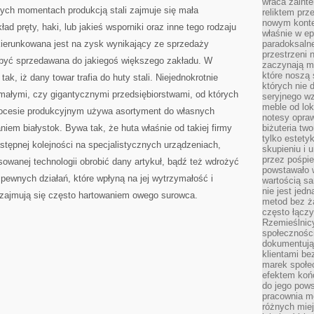
wraca zainte
ych momentach produkcją stali zajmuje się mała
reliktem prz
nowym kontek
ad pręty, haki, lub jakieś wsporniki oraz inne tego rodzaju
właśnie w ep
kierunkowana jest na zysk wynikający ze sprzedaży
paradoksalne
przestrzeni 
a być sprzedawana do jakiegoś większego zakładu. W
zaczynają mi
które noszą 
ak, iż dany towar trafia do huty stali. Niejednokrotnie
których nie 
ałymi, czy gigantycznymi przedsiębiorstwami, od których
seryjnego w
meble od lok
rocesie produkcyjnym używa asortyment do własnych
notesy opra
em białystok. Bywa tak, że huta właśnie od takiej firmy
biżuteria tw
tylko estety
astępnej kolejności na specjalistycznych urządzeniach,
skupieniu i
przez pośpi
anej technologii obrobić dany artykuł, bądź też wdrożyć
powstawało w
pewnych działań, które wpłyną na jej wytrzymałość i
wartością s
nie jest je
y zajmują się często hartowaniem owego surowca.
metod bez ż
często łączy
Rzemieślnic
społeczności
dokumentują
klientami be
marek społec
efektem koń
do jego pows
pracownia m
różnych miej