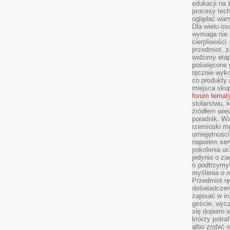
edukacji na
procesy tec
oglądać wars
Dla wielu os
wymaga nie t
cierpliwości
przedmiot, z
widzimy etap
poświęcone d
ręcznie wyk
co produkty 
miejsca skup
forum temat
stolarstwu, 
źródłem wied
poradnik. W
rzemiosło ma
umiejętności
naporem sery
pokolenia uc
jedynie o za
o podtrzymy
myślenia o m
Przedmiot r
doświadczeni
zapisać w in
geście, wycz
się dopiero 
którzy potra
albo zrobić