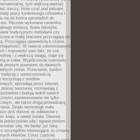
niematerialnej, tym większą wartość
eć rzeczy, które czuć pod palcami,
ślady pracy konkretnego człowieka i
da się do końca sprowadzić do
zoru. Ręcznie wykonana ceramika,
alnego stolarza, tkane tekstylia,
wiane tradycyjnymi metodami czy
orzona w małej pracowni przyciągają nie
ką. Przyciągają opowieścią o czasie,
 umiejętności. W świecie zdominowanym
ech i masowość sam fakt, że coś
olniej i z większą uwagą, staje się
amą w sobie. Współczesne rzemiosło
dnak prostym powrotem do dawnych
adnych zmian. Przeciwnie, bardzo
 tradycję z nowoczesnością.
y korzystają z mediów
owych, sprzedają przez internet,
 proces tworzenia, rozmawiają z
zpośrednio i budują wokół swoich
zności zainteresowane nie tylko
cowym, ale także drogą prowadzącą
tania. Dzięki technologii mała
oże dziś dotrzeć do odbiorców z
sc kraju, a nawet świata. Dawniej
ła jednocześnie siłą i ograniczeniem.
zostać siłą, nie będąc już taką
 co szczególnie interesujące, to zmiana
mych klientów. Coraz częściej
 wyłącznie produkt, lecz również sens