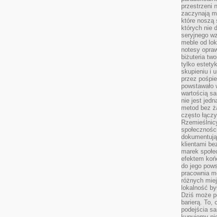
przestrzeni 
zaczynają mi
które noszą 
których nie 
seryjnego w
meble od lok
notesy opra
biżuteria tw
tylko estety
skupieniu i
przez pośpi
powstawało w
wartością s
nie jest je
metod bez ż
często łączy
Rzemieślnic
społeczności
dokumentują
klientami be
marek społec
efektem koń
do jego pows
pracownia m
różnych miej
lokalność by
Dziś może po
barierą. To,
podejścia sa
kupujemy nie