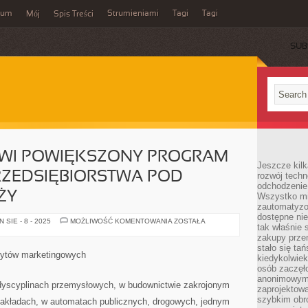
wum
Strumieniami
Tagi
Tagi
Mój
Spis Treści
SUB
WI POWIĘKSZONY PROGRAM
Jeszcze kilk
RZEDSIĘBIORSTWA POD
rozwój techn
odchodzenie
ŻY
Wszystko mia
zautomatyzow
dostępne ni
FAKTURA
SIE - 8 - 2025
MOŻLIWOŚĆ KOMENTOWANIA
ZOSTAŁA
tak właśnie 
STANOWI
POWIĘKSZONY
zakupy przen
PROGRAM
stało się ta
OBSŁUGUJĄCY
hwytów marketingowych
kiedykolwiek
PRZEDSIĘBIORSTWA
POD
osób zaczęł
KĄTEM
anonimowymi
SPRZEDAŻY
 dyscyplinach przemysłowych, w budownictwie zakrojonym
zaprojektow
szybkim obro
zakładach, w automatach publicznych, drogowych, jednym