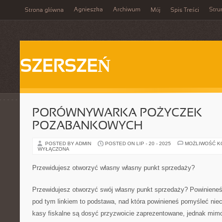
Agnieszka
Archiwum
Stru
Strona główna
Mój
Spis Treści
SZERSZEŃ
PORÓWNYWARKA POŻYCZEK
POZABANKOWYCH
POSTED BY ADMIN
POSTED ON LIP - 20 - 2025
MOŻLIWOŚĆ 
WYŁĄCZONA
Przewidujesz otworzyć własny własny punkt sprzedaży?
Przewidujesz otworzyć swój własny punkt sprzedaży? Powinieneś 
pod tym linkiem to podstawa, nad która powinieneś pomyśleć niec
kasy fiskalne są dosyć przyzwoicie zaprezentowane, jednak mim