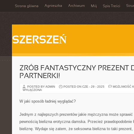
Agnieszka
Archiwum
Stru
Strona główna
Mój
Spis Treści
SZERSZEŃ
ZRÓB FANTASTYCZNY PREZENT 
PARTNERKI!
POSTED BY ADMIN
POSTED ON CZE - 29 - 2025
MOŻLIWOŚĆ 
WYŁĄCZONA
W jaki sposób ładniej wyglądać?
Jednym z najlepszych prezentów jakie mężczyzna może sprawić sw
pewnością bielizna erotyczna damska. Przecież prawdopodobnie k
bieliznę. Wydaje się zatem, że seksowna bielizna to taki prezent,