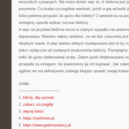
wszystkich sytuacjach. Nie może dziwić więc to, iż bielizna jest 
prezentów. Co trzeba szczególnie wiedzieć, jeżeli w grę wchodzi p
która powinna przypaść do gustu dla kobiety? Z pewnością na po
umiejętny sposób wybrać rozmiar bielizny.
A więc na przykład bielizna nocna w żadnym wypadku nie powinn
dopasowana. Również należy wiedzieć, że nie bez znaczenia jest t
idealnym stanie. A więc bardzo dobrym rozwiązaniem jest to by s
tylko i wyłącznie od zaufanych producentów bielizny. Pamiętajmy 
trafić do gustu obdarowanej osoby. Zatem jeżeli obdarowywana o
przepada za stringami, nie powinniśmy jej ich kupować. Jak za
ogólnie nie ma definitywnie żadnego kłopotu sprawić swojej kobi
źródło:
———————————
1.
kliknij, aby poznać
2.
zobacz szczegóły
3.
więcej treści
4.
https://rushmore.pl
5.
https://www.godziszewscy.pl