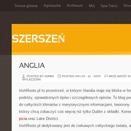
Agnieszka
Archiwum
Stru
Strona główna
Mój
Spis Treści
SZERSZEŃ
ANGLIA
POSTED BY ADMIN
POSTED ON LIS - 11 - 2025
MOŻLIWOŚĆ K
WYŁĄCZONA
IrishRoots.pl to przestrzeń, w którym Irlandia staje się bliska w f
podróży, sprawdzonych tipów i szczegółowych opisów. To blog pod
do celtyckich klimatów z merytorycznymi informacjami, tworzony
którzy chcą zobaczyć coś więcej niż tylko Dublin z okładki. Kon
picia
oraz Lake District.
IrishRoots.pl dedykowany jest do ciekawych celtyckiego świata, a