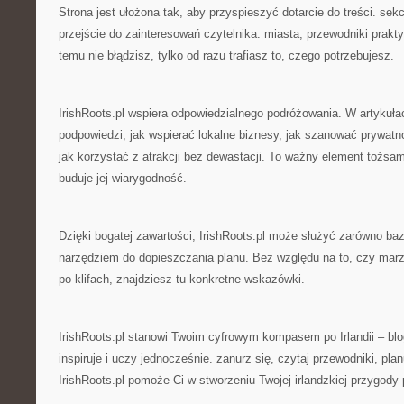
Strona jest ułożona tak, aby przyspieszyć dotarcie do treści. sekc
przejście do zainteresowań czytelnika: miasta, przewodniki prakty
temu nie błądzisz, tylko od razu trafiasz to, czego potrzebujesz.
IrishRoots.pl wspiera odpowiedzialnego podróżowania. W artykułac
podpowiedzi, jak wspierać lokalne biznesy, jak szanować prywat
jak korzystać z atrakcji bez dewastacji. To ważny element tożsamo
buduje jej wiarygodność.
Dzięki bogatej zawartości, IrishRoots.pl może służyć zarówno ba
narzędziem do dopieszczania planu. Bez względu na to, czy ma
po klifach, znajdziesz tu konkretne wskazówki.
IrishRoots.pl stanowi Twoim cyfrowym kompasem po Irlandii – bl
inspiruje i uczy jednocześnie. zanurz się, czytaj przewodniki, plan
IrishRoots.pl pomoże Ci w stworzeniu Twojej irlandzkiej przygody p