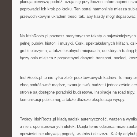
planują pierwszą podróż, czują się przytłoczeni informacjami i szu
poprowadzi ich krok po kroku. Ten portal harmonijnie miesza sub
przewodnikowym układem treści tak, aby każdy mógł dopasować w
Na IrishRoots.pl poznasz merytoryczne teksty o najważniejszych at
pełnej pubów, historii i muzyki, Cork, spektakularnych klifach, dz
grobli olbrzyma, a także lokalnych miejscach, do których trafiają
łączy opis miejsca z przydatnymi danymi: transport, noclegi, kosz
IrishRoots.pl to nie tylko zbiór pocztówkowych kadrów. To meryto
chcą podróżować mądrze, szanują swój budżet i jednocześnie cen
stronie są dostępne poradniki budżetowe, inspiracje na road trip
komunikacji publicznej, a także dłuższe eksploracje wyspy.
Twórcy IrishRoots.pl kładą nacisk autentyczność. wrażenia wyni
a nie z sponsorowanych ulotek. Dzięki temu odbiorca może zaufać
opowieści nie ukrywają pogody, wiatrów i deszczu. Każdy artykuł