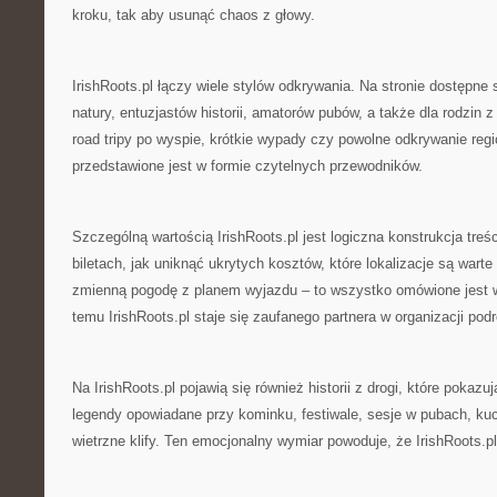
kroku, tak aby usunąć chaos z głowy.
IrishRoots.pl łączy wiele stylów odkrywania. Na stronie dostępne 
natury, entuzjastów historii, amatorów pubów, a także dla rodzin 
road tripy po wyspie, krótkie wypady czy powolne odkrywanie reg
przedstawione jest w formie czytelnych przewodników.
Szczególną wartością IrishRoots.pl jest logiczna konstrukcja treś
biletach, jak uniknąć ukrytych kosztów, które lokalizacje są warte
zmienną pogodę z planem wyjazdu – to wszystko omówione jest w
temu IrishRoots.pl staje się zaufanego partnera w organizacji podr
Na IrishRoots.pl pojawią się również historii z drogi, które pokazuj
legendy opowiadane przy kominku, festiwale, sesje w pubach, kuc
wietrzne klify. Ten emocjonalny wymiar powoduje, że IrishRoots.p