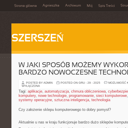
Agnieszka
Archiwum
Stru
Strona główna
Mój
Spis Treści
SZERSZEŃ
W JAKI SPOSÓB MOŻEMY WYKO
BARDZO NOWOCZESNE TECHNO
POSTED BY ADMIN
POSTED ON GRU - 29 - 2025
MOŻLIWOŚĆ 
WYŁĄCZONA
Tagi:
aplikacje
,
automatyzacja
,
chmura obliczeniowa
,
cyberbezpi
komputery
,
nowe technologie
,
programowanie
,
sieci komputerowe
systemy operacyjne
,
sztuczna inteligencja
,
technologia
Czy założenie sklepu komputerowego to dobry pomysł?
Aktualnie u nas w kraju funkcjonuje bardzo dużo sklepów kompute