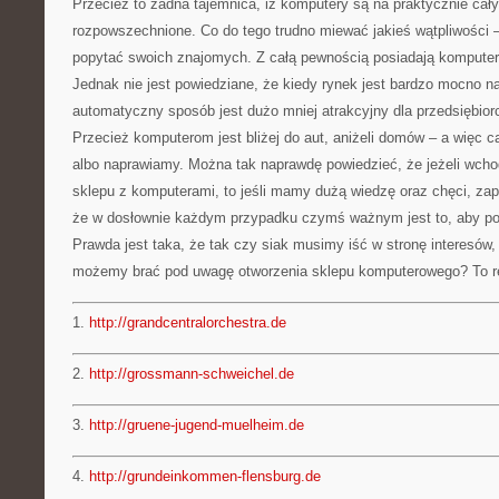
Przecież to żadna tajemnica, iż komputery są na praktycznie cał
rozpowszechnione. Co do tego trudno miewać jakieś wątpliwości 
popytać swoich znajomych. Z całą pewnością posiadają komputer 
Jednak nie jest powiedziane, że kiedy rynek jest bardzo mocno 
automatyczny sposób jest dużo mniej atrakcyjny dla przedsiębior
Przecież komputerom jest bliżej do aut, aniżeli domów – a więc 
albo naprawiamy. Można tak naprawdę powiedzieć, że jeżeli wcho
sklepu z komputerami, to jeśli mamy dużą wiedzę oraz chęci, za
że w dosłownie każdym przypadku czymś ważnym jest to, aby po
Prawda jest taka, że tak czy siak musimy iść w stronę interesów, wi
możemy brać pod uwagę otworzenia sklepu komputerowego? To re
1.
http://grandcentralorchestra.de
2.
http://grossmann-schweichel.de
3.
http://gruene-jugend-muelheim.de
4.
http://grundeinkommen-flensburg.de