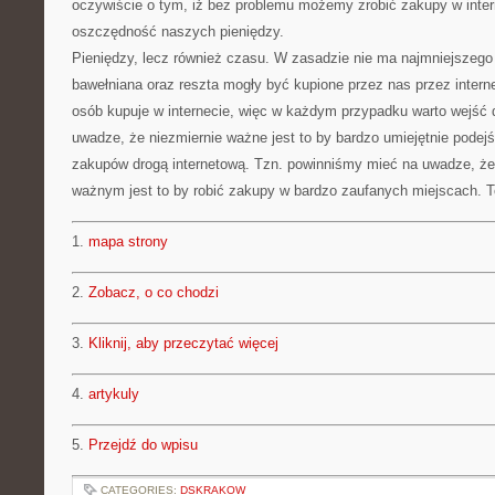
oczywiście o tym, iż bez problemu możemy zrobić zakupy w inte
oszczędność naszych pieniędzy.
Pieniędzy, lecz również czasu. W zasadzie nie ma najmniejszego
bawełniana oraz reszta mogły być kupione przez nas przez intern
osób kupuje w internecie, więc w każdym przypadku warto wejść d
uwadze, że niezmiernie ważne jest to by bardzo umiejętnie podejś
zakupów drogą internetową. Tzn. powinniśmy mieć na uwadze, ż
ważnym jest to by robić zakupy w bardzo zaufanych miejscach. T
1.
mapa strony
2.
Zobacz, o co chodzi
3.
Kliknij, aby przeczytać więcej
4.
artykuly
5.
Przejdź do wpisu
CATEGORIES:
DSKRAKOW