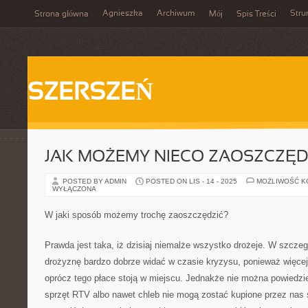
Agnieszka
Archiwum
Stru
Strona główna
Mój
Spis Treści
SZERSZEŃ
JAK MOŻEMY NIECO ZAOSZCZĘD
POSTED BY ADMIN
POSTED ON LIS - 14 - 2025
MOŻLIWOŚĆ 
WYŁĄCZONA
W jaki sposób możemy trochę zaoszczędzić?
Prawda jest taka, iż dzisiaj niemalże wszystko drożeje. W szcze
drożyznę bardzo dobrze widać w czasie kryzysu, ponieważ więcej 
oprócz tego płace stoją w miejscu. Jednakże nie można powiedzieć
sprzęt RTV albo nawet chleb nie mogą zostać kupione przez nas s