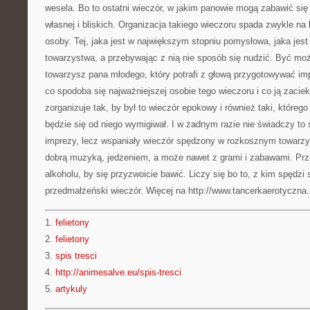
wesela. Bo to ostatni wieczór, w jakim panowie mogą zabawić się
własnej i bliskich. Organizacja takiego wieczoru spada zwykle na 
osoby. Tej, jaka jest w największym stopniu pomysłowa, jaka jest
towarzystwa, a przebywając z nią nie sposób się nudzić. Być może
towarzysz pana młodego, który potrafi z głową przygotowywać impr
co spodoba się najważniejszej osobie tego wieczoru i co ją zacie
zorganizuje tak, by był to wieczór epokowy i również taki, którego 
będzie się od niego wymigiwał. I w żadnym razie nie świadczy to 
imprezy, lecz wspaniały wieczór spędzony w rozkosznym towarzys
dobrą muzyką, jedzeniem, a może nawet z grami i zabawami. Przec
alkoholu, by się przyzwoicie bawić. Liczy się bo to, z kim spędzi s
przedmałżeński wieczór. Więcej na http://www.tancerkaerotyczna.
1.
felietony
2.
felietony
3.
spis tresci
4.
http://animesalve.eu/spis-tresci
5.
artykuly