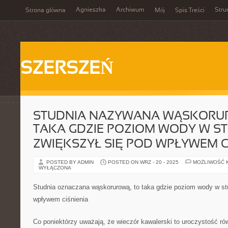
Agnieszka
Archiwum
Stru
Strona główna
Mój
Spis Treści
SZERSZEŃ
STUDNIA NAZYWANA WĄSKORU
TAKA GDZIE POZIOM WODY W S
ZWIĘKSZYŁ SIĘ POD WPŁYWEM C
POSTED BY ADMIN
POSTED ON WRZ - 20 - 2025
MOŻLIWOŚĆ 
WYŁĄCZONA
Studnia oznaczana wąskorurową, to taka gdzie poziom wody w stu
wpływem ciśnienia
Co poniektórzy uważają, że wieczór kawalerski to uroczystość ró