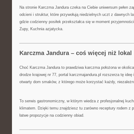
Na stronie Karczma Jandura czeka na Ciebie uniwersum pełen z
odcieni i struktur, które przywołują niedzielnych uczt z dawnych l
gdzie codzienny posiłek przekształca się w moment przyjemnośc
Zupy, Kuchnia azjatycka.
Karczma Jandura – coś więcej niż lokal
Choć Karczma Jandura to prawdziwa karczma położona w okolica
drodze krajowej nr 77, portal karczmajandura.pl rozszerza tę ideę
otwarty dom smaków, z którego może korzystać każdy, niezależni
To serwis gastronomiczny, w którym wiedza z profesjonalnej kuch
klimatem. Dzięki temu znajdziesz tu zarówno receptury rodem z pro
łatwe propozycje na codzienny obiad.