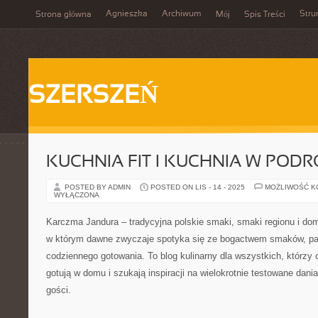
Agnieszka
Archiwum
Stru
Strona główna
Mój
Spis Treści
SZERSZEŃ
KUCHNIA FIT I KUCHNIA W POD
POSTED BY ADMIN
POSTED ON LIS - 14 - 2025
MOŻLIWOŚĆ 
WYŁĄCZONA
Karczma Jandura – tradycyjna polskie smaki, smaki regionu i dom
w którym dawne zwyczaje spotyka się ze bogactwem smaków, pasj
codziennego gotowania. To blog kulinarny dla wszystkich, którzy 
gotują w domu i szukają inspiracji na wielokrotnie testowane dania
gości.