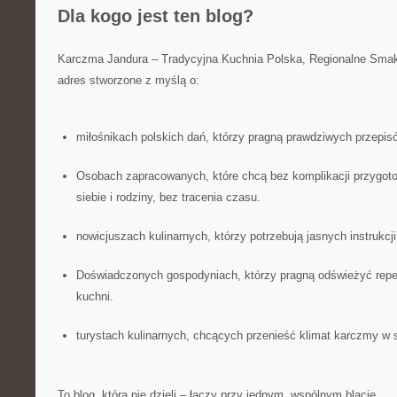
Dla kogo jest ten blog?
Karczma Jandura – Tradycyjna Kuchnia Polska, Regionalne Smak
adres stworzone z myślą o:
miłośnikach polskich dań, którzy pragną prawdziwych przepisó
Osobach zapracowanych, które chcą bez komplikacji przygoto
siebie i rodziny, bez tracenia czasu.
nowicjuszach kulinarnych, którzy potrzebują jasnych instrukcji
Doświadczonych gospodyniach, którzy pragną odświeżyć reper
kuchni.
turystach kulinarnych, chcących przenieść klimat karczmy w
To blog, która nie dzieli – łączy przy jednym, wspólnym blacie.