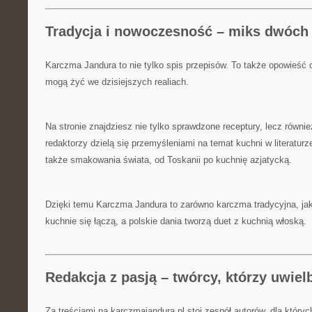
Tradycja i nowoczesność – miks dwóch
Karczma Jandura to nie tylko spis przepisów. To także opowieść 
mogą żyć we dzisiejszych realiach.
Na stronie znajdziesz nie tylko sprawdzone receptury, lecz również
redaktorzy dzielą się przemyśleniami na temat kuchni w literaturze
także smakowania świata, od Toskanii po kuchnię azjatycką.
Dzięki temu Karczma Jandura to zarówno karczma tradycyjna, jak 
kuchnie się łączą, a polskie dania tworzą duet z kuchnią włoską.
Redakcja z pasją – twórcy, którzy uwie
Za treściami na karczmajandura.pl stoi zespół autorów, dla któryc