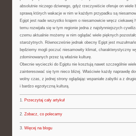
absolutnie niczego dziwnego, gdyż rzeczywiście oferuje on wiele
sprawą których wakacje w nim w każdym przypadku są niesamow
Egipt jest nade wszystko krajem o niesamowicie wręcz ciekawej his
temu rozwijała się w tym regionie jedna z najsłynniejszych cywiliza
czemu aktualnie możemy w nim oglądać wiele pięknych pozostał
starożytnych. Równocześnie jednak obecny Egipt jest muzułmań
będziemy mogli poczuć niesamowity klimat, charakterystyczny wy
zdominowanych przez tą właśnie kulturę.
Obecnie wycieczki do Egiptu nie kosztują nawet szczególnie wiel
zainteresować się tym nieco bliżej. Właściwie każdy naprawdę do
wolny czas, z jednej strony oglądając wspaniałe zabytki a z drugi
i bardzo egzotyczną kulturą.
1.
Przeczytaj cały artykuł
2.
Zobacz, co polecamy
3.
Więcej na blogu