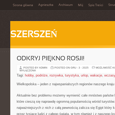
Agnieszka
Archiwum
Stru
Strona główna
Mój
Spis Treści
SZERSZEŃ
ODKRYJ PIĘKNO ROSJI!
POSTED BY ADMIN
POSTED ON GRU - 3 - 2025
MOŻLIWOŚĆ 
WYŁĄCZONA
Tagi:
hobby
,
podróże
,
rozrywka
,
turystyka
,
urlop
,
wakacje
,
wczas
Wielkopolska – jeden z najwspanialszych regionów naszego kraju
Aktualnie bez problemu możemy wymienić całe mnóstwo państw 
które cieszą się naprawdę ogromną popularnością wśród turystów.
najważniejszych z nich z całą pewnością zalicza się Egipt który 
przez tysiące ludzi z całego świata, w tym również i z naszego k