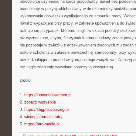
pracobiorcę czynności na rzecz pracodawcy, nawet bez polecenia
pracobiorcy w pozycji chlebodawcy w drodze miedzy siedzibą pr
wykonywania obowiązku wynikającego ze stosunku pracy. Wobec
równi z wypadkiem przy pracy, w zakresie upoważnienia do świa
traktuje się przypadek, któremu uległ : w czasie podróży służbow
niż wyznaczone, chyba, że wypadek samochodowy został postęp
nie pozostaje w związku z egzekwowaniem zleconych mu zadań r
trakcie szkolenia w zakresie powszechnej samoobrony; przy wyk
przez działające u pracodawcy organizacje związkowe. Za przypa
też nagłe zdarzenie wywołane przyczyną zewnętrzną.
źródło:
———————————
1.
https://innovationwomen.pl
2.
zobacz wszystkie
3.
https://khgp-bialobrzegi.pl
4.
więcej informacji tutaj
5.
https://mtc-media.pl
CATEGORIES:
PARKI NARODOWE I REZERWATY PRZYRODY