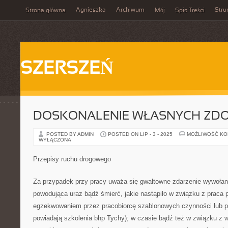
Agnieszka
Archiwum
Stru
Strona główna
Mój
Spis Treści
SZERSZEŃ
DOSKONALENIE WŁASNYCH ZD
POSTED BY ADMIN
POSTED ON LIP - 3 - 2025
MOŻLIWOŚĆ K
WYŁĄCZONA
Przepisy ruchu drogowego
Za przypadek przy pracy uważa się gwałtowne zdarzenie wywołan
powodująca uraz bądź śmierć, jakie nastąpiło w związku z praca
egzekwowaniem przez pracobiorcę szablonowych czynności lub p
powiadają szkolenia bhp Tychy); w czasie bądź też w związku z