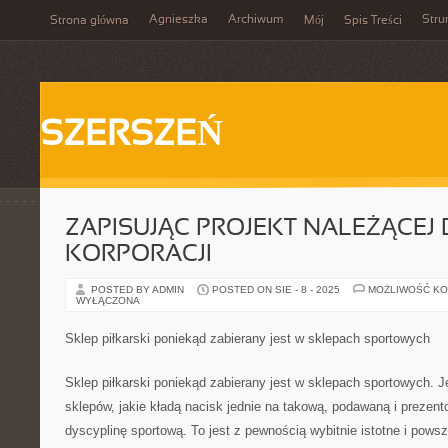
Agnieszka
Archiwum
Stru
Strona główna
Mój
Spis Treści
SZERSZEŃ
ZAPISUJĄC PROJEKT NALEŻĄCEJ
KORPORACJI
POSTED BY ADMIN
POSTED ON SIE - 8 - 2025
MOŻLIWOŚĆ K
WYŁĄCZONA
Sklep piłkarski poniekąd zabierany jest w sklepach sportowych
Sklep piłkarski poniekąd zabierany jest w sklepach sportowych. J
sklepów, jakie kładą nacisk jednie na takową, podawaną i prezen
dyscyplinę sportową. To jest z pewnością wybitnie istotne i pow