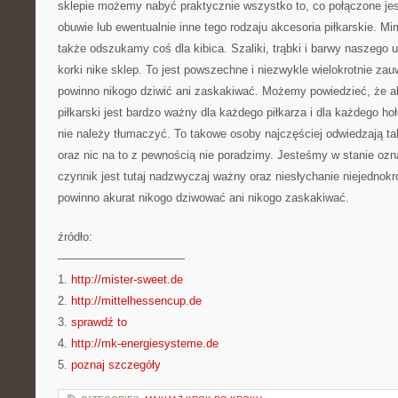
sklepie możemy nabyć praktycznie wszystko to, co połączone jest
obuwie lub ewentualnie inne tego rodzaju akcesoria piłkarskie. Mi
także odszukamy coś dla kibica. Szaliki, trąbki i barwy naszego 
korki nike sklep. To jest powszechne i niezwykle wielokrotnie za
powinno nikogo dziwić ani zaskakiwać. Możemy powiedzieć, że ak
piłkarski jest bardzo ważny dla każdego piłkarza i dla każdego ho
nie należy tłumaczyć. To takowe osoby najczęściej odwiedzają taki
oraz nic na to z pewnością nie poradzimy. Jesteśmy w stanie ozn
czynnik jest tutaj nadzwyczaj ważny oraz niesłychanie niejednokr
powinno akurat nikogo dziwować ani nikogo zaskakiwać.
źródło:
———————————
1.
http://mister-sweet.de
2.
http://mittelhessencup.de
3.
sprawdź to
4.
http://mk-energiesysteme.de
5.
poznaj szczegóły