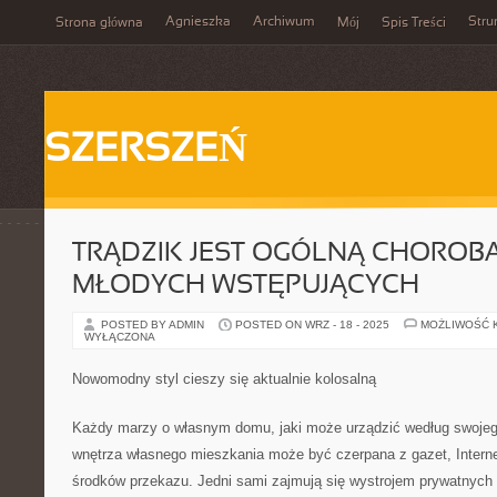
Agnieszka
Archiwum
Stru
Strona główna
Mój
Spis Treści
SZERSZEŃ
TRĄDZIK JEST OGÓLNĄ CHOROBĄ
MŁODYCH WSTĘPUJĄCYCH
POSTED BY ADMIN
POSTED ON WRZ - 18 - 2025
MOŻLIWOŚĆ 
WYŁĄCZONA
Nowomodny styl cieszy się aktualnie kolosalną
Każdy marzy o własnym domu, jaki może urządzić według swojego
wnętrza własnego mieszkania może być czerpana z gazet, Internetu
środków przekazu. Jedni sami zajmują się wystrojem prywatnych 