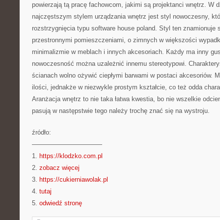
powierzają tą pracę fachowcom, jakimi są projektanci wnętrz. W 
najczęstszym stylem urządzania wnętrz jest styl nowoczesny, któ
rozstrzygnięcia typu software house poland. Styl ten znamionuje
przestronnymi pomieszczeniami, o zimnych w większości wypadk
minimalizmie w meblach i innych akcesoriach. Każdy ma inny gust
nowoczesność można uzależnić innemu stereotypowi. Charaktery
ścianach wolno ożywić ciepłymi barwami w postaci akcesoriów. 
ilości, jednakże w niezwykle prostym kształcie, co też odda char
Aranżacja wnętrz to nie taka łatwa kwestia, bo nie wszelkie odcien
pasują w następstwie tego należy trochę znać się na wystroju.
źródło:
———————————
1.
https://klodzko.com.pl
2.
zobacz więcej
3.
https://cukierniawolak.pl
4.
tutaj
5.
odwiedź stronę