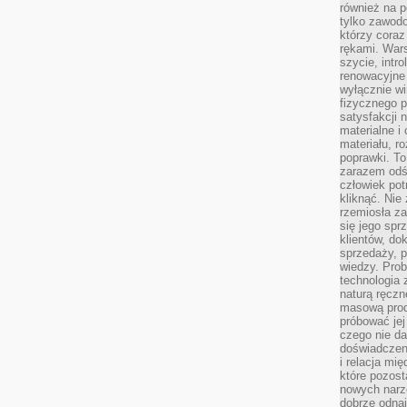
również na p
tylko zawod
którzy coraz
rękami. Wars
szycie, intr
renowacyjne
wyłącznie wi
fizycznego p
satysfakcji 
materialne i
materiału, r
poprawki. To
zarazem odś
człowiek potr
kliknąć. Nie 
rzemiosła z
się jego spr
klientów, d
sprzedaży, 
wiedzy. Prob
technologia
naturą ręczn
masową prod
próbować jej
czego nie da
doświadczen
i relacja mi
które pozost
nowych narz
dobrze odnaj