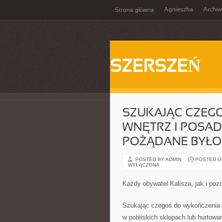
Agnieszka
Archi
Strona główna
SZERSZEŃ
SZUKAJĄC CZEG
WNĘTRZ I POSA
POŻĄDANE BYŁO
POSTED BY ADMIN
POSTED ON 
WYŁĄCZONA
Każdy obywatel Kalisza, jak i poz
Szukając czegoś do wykończenia 
w pobliskich sklepach lub hurtowa