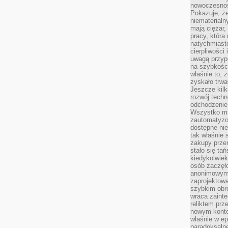
nowoczesnośc
Pokazuje, że
niematerialn
mają ciężar,
pracy, która
natychmiast
cierpliwości
uwagą przyp
na szybkośc
właśnie to, 
zyskało trwa
Jeszcze kilk
rozwój techn
odchodzenie
Wszystko mia
zautomatyzow
dostępne ni
tak właśnie 
zakupy przen
stało się ta
kiedykolwiek
osób zaczęł
anonimowymi
zaprojektow
szybkim obro
wraca zainte
reliktem prz
nowym kontek
właśnie w ep
paradoksalne