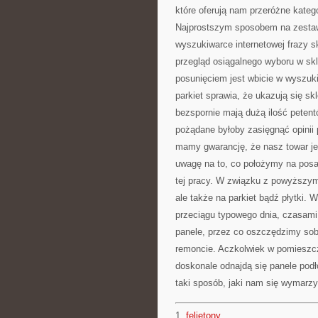
które oferują nam przeróżne kate
Najprostszym sposobem na zestawi
wyszukiwarce internetowej frazy s
przegląd osiągalnego wyboru w sk
posunięciem jest wbicie w wyszuki
parkiet sprawia, że ukazują się sk
bezspornie mają dużą ilość peten
pożądane byłoby zasięgnąć opinii p
mamy gwarancję, że nasz towar j
uwagę na to, co położymy na posa
tej pracy. W związku z powyższym
ale także na parkiet bądź płytki.
przeciągu typowego dnia, czasami 
panele, przez co oszczędzimy sob
remoncie. Aczkolwiek w pomieszc
doskonale odnajdą się panele pod
taki sposób, jaki nam się wymarzy
1.
felietony