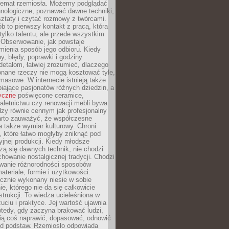
 temat rzemiosła. Możemy podglądać
hnologiczne, poznawać dawne techniki,
ztaty i czytać rozmowy z twórcami.
ób to pierwszy kontakt z pracą, która
ylko talentu, ale przede wszystkim
. Obserwowanie, jak powstaje
mienia sposób jego odbioru. Kiedy
y, błędy, poprawki i godziny
etalom, łatwiej zrozumieć, dlaczego
onane rzeczy nie mogą kosztować tyle,
masowe. W internecie istnieją także
iające pasjonatów różnych dziedzin, a
yczne
poświęcone ceramice,
kaletnictwu czy renowacji mebli bywa
zy równie cennym jak profesjonalny
arto zauważyć, że współczesne
 także wymiar kulturowy. Chroni
, które łatwo mogłyby zniknąć pod
jnej produkcji. Kiedy młodsze
zą się dawnych technik, nie chodzi
chowanie nostalgicznej tradycji. Chodzi
wanie różnorodności sposobów
ateriale, formie i użytkowości.
ęcznie wykonany niesie w sobie
e, którego nie da się całkowicie
strukcji. To wiedza ucieleśniona w
uciu i praktyce. Jej wartość ujawnia
wtedy, gdy zaczyna brakować ludzi,
fią coś naprawić, dopasować, odnowić
 od podstaw. Rzemiosło odpowiada