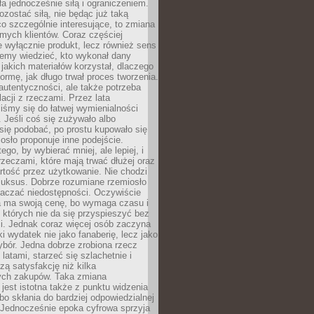
ła jednocześnie siłą i ograniczeniem.
zostać siłą, nie będąc już taką
 co szczególnie interesujące, to zmiana
mych klientów. Coraz częściej
 wyłącznie produkt, lecz również sens
emy wiedzieć, kto wykonał dany
 jakich materiałów korzystał, dlaczego
formę, jak długo trwał proces tworzenia.
autentyczności, ale także potrzeba
acji z rzeczami. Przez lata
iśmy się do łatwej wymienialności
 Jeśli coś się zużywało albo
się podobać, po prostu kupowało się
sło proponuje inne podejście.
ego, by wybierać mniej, ale lepiej, i
rzeczami, które mają trwać dłużej oraz
rtość przez użytkowanie. Nie chodzi
luksus. Dobrze rozumiane rzemiosło
naczać niedostępności. Oczywiście
a ma swoją cenę, bo wymaga czasu i
 których nie da się przyspieszyć bez
ci. Jednak coraz więcej osób zaczyna
ki wydatek nie jako fanaberię, lecz jako
bór. Jedna dobrze zrobiona rzecz
latami, starzeć się szlachetnie i
ą satysfakcję niż kilka
ch zakupów. Taka zmiana
jest istotna także z punktu widzenia
bo skłania do bardziej odpowiedzialnej
 Jednocześnie epoka cyfrowa sprzyja