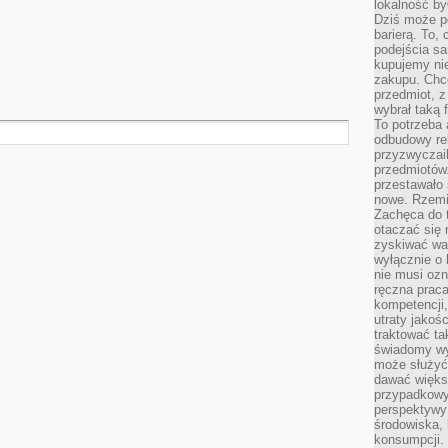
lokalność by
Dziś może po
barierą. To,
podejścia sa
kupujemy nie
zakupu. Chc
przedmiot, z
wybrał taką 
To potrzeba 
odbudowy rel
przyzwyczail
przedmiotów.
przestawało 
nowe. Rzemio
Zachęca do t
otaczać się 
zyskiwać wa
wyłącznie o 
nie musi oz
ręczna prac
kompetencji,
utraty jakoś
traktować ta
świadomy wy
może służyć 
dawać większ
przypadkowy
perspektywy 
środowiska, 
konsumpcji.