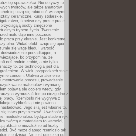
otrzebę sprawczości. Nie dotyczy to
owych twórców, ale także amatorów,
 chętniej uczą się robić coś własnymi
ztaty ceramiczne, kursy stolarskie,
oligatorstwo, tkactwo czy proste prace
 przyciągają osoby zmęczone
rtualnym trybem życia. Tworzenie
rzedmiotu daje inne poczucie
niż praca przy ekranie. Jest konkretne,
 czytelne. Widać efekt, czuje się opór
ozumie się wagę błędu i wartość
 doświadczenie porządkujące, a
wieżające, bo przypomina, że
afi coś realnie zrobić, a nie tylko
znaczy to, że technologia jest dla
agrożeniem. W wielu przypadkach staje
zymierzeńcem. Ułatwia znalezienie
okumentowanie procesu, prowadzenie
pozyskiwanie materiałów i wymianę
lem pojawia się dopiero wtedy, gdy
 zaczyna wymuszać tempo niezgodne z
ej pracy. Rzemiosło nie wygrywa z
ukcją szybkością i nie powinno
 naśladować. Jego siłą jest właśnie to,
 się łatwo przyspieszyć. Uważność,
ie, niedoskonałość będąca śladem ręki
ędzy twórcą a materiałem to wartości,
ają aktualne niezależnie od liczby
ędzi. Być może dlatego rzemiosło tak
duje się dzisiaj. Nie jest ucieczką od