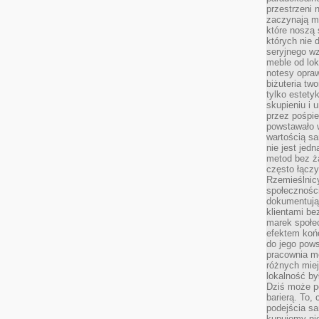
przestrzeni 
zaczynają mi
które noszą 
których nie 
seryjnego w
meble od lok
notesy opra
biżuteria tw
tylko estety
skupieniu i
przez pośpi
powstawało w
wartością s
nie jest je
metod bez ż
często łączy
Rzemieślnic
społeczności
dokumentują
klientami be
marek społec
efektem koń
do jego pows
pracownia m
różnych miej
lokalność by
Dziś może po
barierą. To,
podejścia sa
kupujemy nie