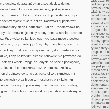
wraca zainte
gorie detalów do zaaranżowania posadzek w domu.
reliktem prz
nowym kontek
enie towaru lub oszacowanie ceny, jest wpisanie w
właśnie w ep
klep z panelami Kalisz. Taki sposób pozwala na śmigły
paradoksalne
przestrzeni 
lepach w rejonie miasta Kalisz. Nadzwyczaj popłatnym
zaczynają mi
które noszą 
warce frazy sklep z parkietami Kalisz. Transformacja na
których nie 
lepy jakie mają niejednolity asortyment na stanie, przez co
seryjnego w
meble od lok
tów. Przy wyborze konkretnego typu bądź modelu podłogi,
notesy opra
etentów, jacy użytkują już wyroby danej firmy, przez co
biżuteria tw
tylko estety
est solidny. Podczas gdy wykańczamy dom warto zwrócić
skupieniu i
przez pośpi
dzkę, żeby po krótkim okresie ponownie nie powracać do
powstawało w
 należy zwrócić uwagę nie jedynie na panele podłogowe,
wartością s
nie jest je
 W zależności od natężenia ludzi w pomieszczeniu w
metod bez ż
lepiej zainwestować w coś bardziej wytrzymałego niż
często łączy
Rzemieślnic
ie pieniędzy oraz brudu w mieszkaniu przy kolejnym
społeczności
dokumentują
zeniach w których pragniemy mieć zaciszną atmosferę,
klientami be
łogowe. Dzięki bogactwu wzorków, posadzkę urządzimy w
marek społec
efektem koń
ł.
do jego pows
pracownia m
różnych miej