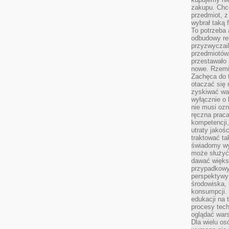
zakupu. Chc
przedmiot, z
wybrał taką 
To potrzeba 
odbudowy rel
przyzwyczail
przedmiotów.
przestawało 
nowe. Rzemio
Zachęca do t
otaczać się 
zyskiwać wa
wyłącznie o 
nie musi oz
ręczna prac
kompetencji,
utraty jakoś
traktować ta
świadomy wy
może służyć 
dawać większ
przypadkowy
perspektywy 
środowiska, 
konsumpcji.
edukacji na
procesy tec
oglądać wars
Dla wielu os