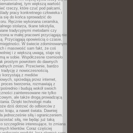
niematerialnej, tym większą wartość
eć rzeczy, które czuć pod palcami,
ślady pracy konkretnego człowieka i
da się do końca sprowadzić do
zoru. Ręcznie wykonana ceramika,
alnego stolarza, tkane tekstylia,
wiane tradycyjnymi metodami czy
orzona w małej pracowni przyciągają nie
ką. Przyciągają opowieścią o czasie,
 umiejętności. W świecie zdominowanym
ech i masowość sam fakt, że coś
olniej i z większą uwagą, staje się
amą w sobie. Współczesne rzemiosło
dnak prostym powrotem do dawnych
adnych zmian. Przeciwnie, bardzo
 tradycję z nowoczesnością.
y korzystają z mediów
owych, sprzedają przez internet,
 proces tworzenia, rozmawiają z
zpośrednio i budują wokół swoich
zności zainteresowane nie tylko
cowym, ale także drogą prowadzącą
tania. Dzięki technologii mała
oże dziś dotrzeć do odbiorców z
sc kraju, a nawet świata. Dawniej
ła jednocześnie siłą i ograniczeniem.
zostać siłą, nie będąc już taką
 co szczególnie interesujące, to zmiana
mych klientów. Coraz częściej
 wyłącznie produkt, lecz również sens