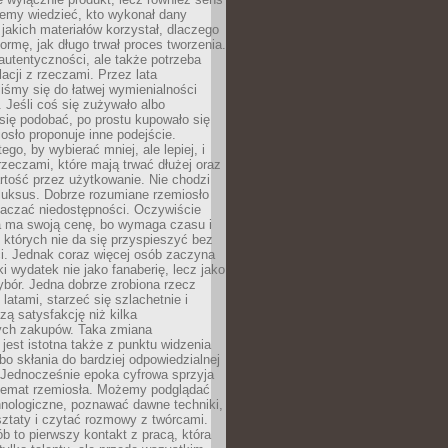
emy wiedzieć, kto wykonał dany
 jakich materiałów korzystał, dlaczego
formę, jak długo trwał proces tworzenia.
autentyczności, ale także potrzeba
acji z rzeczami. Przez lata
iśmy się do łatwej wymienialności
 Jeśli coś się zużywało albo
się podobać, po prostu kupowało się
sło proponuje inne podejście.
ego, by wybierać mniej, ale lepiej, i
rzeczami, które mają trwać dłużej oraz
rtość przez użytkowanie. Nie chodzi
luksus. Dobrze rozumiane rzemiosło
naczać niedostępności. Oczywiście
a ma swoją cenę, bo wymaga czasu i
 których nie da się przyspieszyć bez
ci. Jednak coraz więcej osób zaczyna
ki wydatek nie jako fanaberię, lecz jako
bór. Jedna dobrze zrobiona rzecz
latami, starzeć się szlachetnie i
ą satysfakcję niż kilka
ch zakupów. Taka zmiana
jest istotna także z punktu widzenia
bo skłania do bardziej odpowiedzialnej
 Jednocześnie epoka cyfrowa sprzyja
 temat rzemiosła. Możemy podglądać
hnologiczne, poznawać dawne techniki,
ztaty i czytać rozmowy z twórcami.
ób to pierwszy kontakt z pracą, która