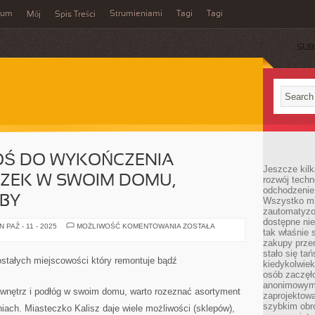
wum
Strumieniami
Tagi
Tagi
Mój
Spis Treści
SUB
OŚ DO WYKOŃCZENIA
Jeszcze kilk
DZEK W SWOIM DOMU,
rozwój techn
odchodzenie
BY
Wszystko mia
zautomatyzow
dostępne ni
SZUKAJĄC
PAŹ - 11 - 2025
MOŻLIWOŚĆ KOMENTOWANIA
ZOSTAŁA
tak właśnie 
CZEGOŚ
DO
zakupy przen
WYKOŃCZENIA
stało się ta
WNĘTRZ
ostałych miejscowości który remontuje bądź
kiedykolwiek
I
POSADZEK
osób zaczęł
W
anonimowymi
SWOIM
wnętrz i podłóg w swoim domu, warto rozeznać asortyment
zaprojektow
DOMU,
POŻĄDANE
szybkim obro
niach. Miasteczko Kalisz daje wiele możliwości (sklepów),
BYŁOBY