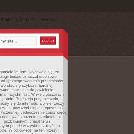
SCRIBE
FACEBOOK
TWITTER
anaście lat temu wydawało się, że
ologii będzie oznaczał stopniowe
 od ręcznego tworzenia przedmiotów.
ło stać się szybsze, bardziej
ane, łatwiejsze do powielenia i
emal natychmiast. W wielu obszarach
się stało. Produkcja przyspieszyła,
iosły się do internetu, a wiele rzeczy
ńszych i powszechniej dostępnych niż
 wcześniej. Jednocześnie coraz więcej
o odczuwać znużenie przedmiotami
, pozbawionymi charakteru i
anymi przede wszystkim z myślą o
cie. W odpowiedzi na ten przesyt