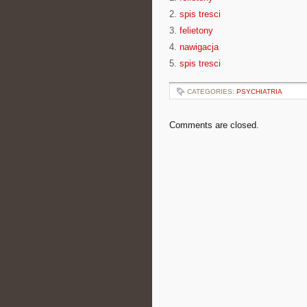
2.
spis tresci
3.
felietony
4.
nawigacja
5.
spis tresci
CATEGORIES:
PSYCHIATRIA
Comments are closed.