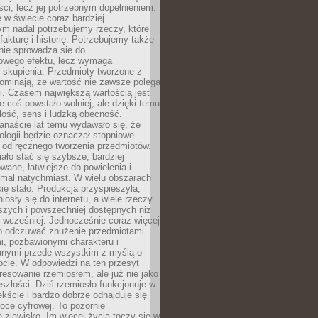
i, lecz jej potrzebnym dopełnieniem.
 w świecie coraz bardziej
ym nadal potrzebujemy rzeczy, które
 fakturę i historię. Potrzebujemy także
 nie sprowadza się do
owego efektu, lecz wymaga
 i skupienia. Przedmioty tworzone z
ominają, że wartość nie zawsze polega
i. Czasem największą wartością jest
że coś powstało wolniej, ale dzięki temu
łość, sens i ludzką obecność.
anaście lat temu wydawało się, że
ologii będzie oznaczał stopniowe
 od ręcznego tworzenia przedmiotów.
ło stać się szybsze, bardziej
ane, łatwiejsze do powielenia i
emal natychmiast. W wielu obszarach
się stało. Produkcja przyspieszyła,
iosły się do internetu, a wiele rzeczy
ńszych i powszechniej dostępnych niż
 wcześniej. Jednocześnie coraz więcej
o odczuwać znużenie przedmiotami
, pozbawionymi charakteru i
anymi przede wszystkim z myślą o
cie. W odpowiedzi na ten przesyt
resowanie rzemiosłem, ale już nie jako
eszłości. Dziś rzemiosło funkcjonuje w
ście i bardzo dobrze odnajduje się
oce cyfrowej. To pozornie
 zjawisko. Im więcej życia toczy się w