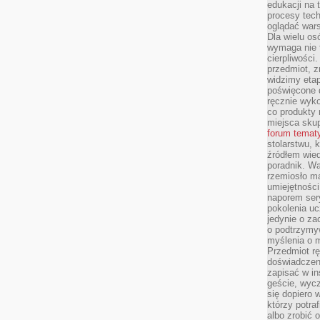
edukacji na
procesy tec
oglądać wars
Dla wielu os
wymaga nie t
cierpliwości
przedmiot, z
widzimy etap
poświęcone d
ręcznie wyk
co produkty 
miejsca skup
forum temat
stolarstwu, 
źródłem wied
poradnik. W
rzemiosło ma
umiejętności
naporem sery
pokolenia uc
jedynie o za
o podtrzymy
myślenia o m
Przedmiot r
doświadczeni
zapisać w in
geście, wycz
się dopiero 
którzy potra
albo zrobić