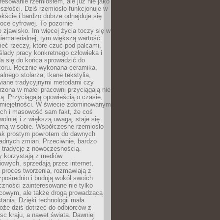
resowanie rzemiosłem, ale już nie jako
eszłości. Dziś rzemiosło funkcjonuje w
ście i bardzo dobrze odnajduje się
oce cyfrowej. To pozornie
 zjawisko. Im więcej życia toczy się w
niematerialnej, tym większą wartość
eć rzeczy, które czuć pod palcami,
ślady pracy konkretnego człowieka i
da się do końca sprowadzić do
zoru. Ręcznie wykonana ceramika,
alnego stolarza, tkane tekstylia,
wiane tradycyjnymi metodami czy
orzona w małej pracowni przyciągają nie
ką. Przyciągają opowieścią o czasie,
 umiejętności. W świecie zdominowanym
ech i masowość sam fakt, że coś
olniej i z większą uwagą, staje się
amą w sobie. Współczesne rzemiosło
dnak prostym powrotem do dawnych
adnych zmian. Przeciwnie, bardzo
 tradycję z nowoczesnością.
y korzystają z mediów
owych, sprzedają przez internet,
 proces tworzenia, rozmawiają z
zpośrednio i budują wokół swoich
zności zainteresowane nie tylko
cowym, ale także drogą prowadzącą
tania. Dzięki technologii mała
oże dziś dotrzeć do odbiorców z
sc kraju, a nawet świata. Dawniej