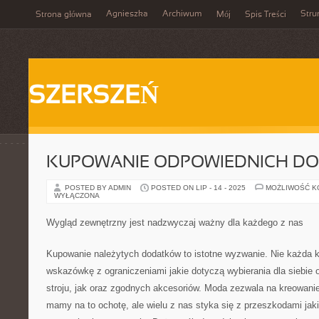
Agnieszka
Archiwum
Stru
Strona główna
Mój
Spis Treści
SZERSZEŃ
KUPOWANIE ODPOWIEDNICH D
POSTED BY ADMIN
POSTED ON LIP - 14 - 2025
MOŻLIWOŚĆ 
WYŁĄCZONA
Wygląd zewnętrzny jest nadzwyczaj ważny dla każdego z nas
Kupowanie należytych dodatków to istotne wyzwanie. Nie każda k
wskazówkę z ograniczeniami jakie dotyczą wybierania dla siebie
stroju, jak oraz zgodnych akcesoriów. Moda zezwala na kreowanie
mamy na to ochotę, ale wielu z nas styka się z przeszkodami jaki