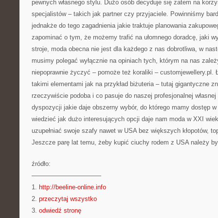
pewnych własnego stylu. Dużo osób decyduje się zatem na korzy
specjalistów – takich jak partner czy przyjaciele. Powinniśmy ba
jednakże do tego zagadnienia jakie traktuje planowania zakupow
zapominać o tym, że możemy trafić na ułomnego doradcę, jaki wy
stroje, moda obecna nie jest dla każdego z nas dobrotliwa, w nast
musimy polegać wyłącznie na opiniach tych, którym na nas zależ
niepoprawnie życzyć – pomoże też koraliki – customjewellery.pl. 
takimi elementami jak na przykład biżuteria – tutaj gigantyczne 
rzeczywiście podoba i co pasuje do naszej profesjonalnej własnej
dyspozycji jakie daje obszerny wybór, do którego mamy dostęp w c
wiedzieć jak dużo interesujących opcji daje nam moda w XXI wiek
uzupełniać swoje szafy nawet w USA bez większych kłopotów, top
Jeszcze parę lat temu, żeby kupić ciuchy rodem z USA należy by
źródło:
———————————
1.
http://beeline-online.info
2.
przeczytaj wszystko
3.
odwiedź stronę