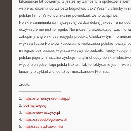
kilkanaście lat powiemy, iż jesteśmy zamożnym społeczeństwem.
wspierać dążenia do wzrostu bogactwa. Jak? Weźmy choćby w ra
polskie firmy. W końcu nikt nie powiedział, że to uciążliwe.
Polskie zamienniki są najczęściej bardzo dobrej jakości, a na do
oczywiście nie jest to reguła. Nie możemy przesadzać, tzn. nic wie
zakupimy angielski czy rosyjski produkt. Chodzi w tym momencie 
większa liczba Polaków kupowała w większości polskie towary, po
mniejsze bezrobocie, większe wpływy do budżetu. Kiedy kupuje
polskie jogurty, znacznie zyskuje na tym choćby polskie rolnictwo.
więcej pieniędzy, kupi polski traktor. Tak to faktycznie jest – wsp
bierzmy przykład z chociażby mieszkańców Niemiec.
źródło:
———————————
1.
https://turnersyndrom.org.pl
2.
poznaj więcej
3.
https://wewreczycy.pl
4.
https://zspodolegorowa.pl
5.
http://zssrzadkowo.info