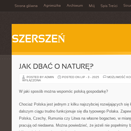
Agnieszka
Archiwum
Stru
Strona główna
Mój
Spis Treści
SZERSZEŃ
JAK DBAĆ O NATURĘ?
POSTED BY ADMIN
POSTED ON LIP - 3 - 2025
MOŻLIWOŚĆ K
WYŁĄCZONA
W jaki sposób można wspomóc polską gospodarkę?
Chociaż Polska jest jednym z kilku najszybciej rozwijających się 
dalszym ciągu trudno funkcjonuje się dla typowego Polaka. Zapew
Polska, Czechy, Rumunia czy Litwa na własne bogactwo, w miar
pracują od niedawna. Można powiedzieć, że jeżeli nie popełnimy 