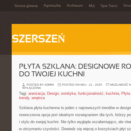
Agnieszka
Archiwum
Stru
Strona główna
Mój
Spis Treści
SZERSZEŃ
PŁYTA SZKLANA: DESIGNOWE R
DO TWOJEJ KUCHNI
POSTED BY ADMIN
POSTED ON MAJ - 21 - 2025
MOŻLIWOŚĆ 
WYŁĄCZONA
Tagi:
aranżacja
,
Design
,
estetyka
,
funkcjonalność
,
kuchnia
,
Płyta
trendy
,
wnętrza
Szklana płyta kuchenna to jeden⁤ z najnowszych trendów w design
nowoczesna opcja jest⁣ idealnym rozwiązaniem dla tych, którzy pr
i stylu ‌do swojej kuchni. Nie tylko wygląda oszałamiająco,‌ ale rów
w⁤ utrzymaniu czystości. Dowiedz się ‍więcej o ‍korzyściach płyt s