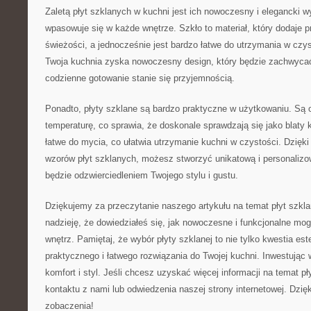
Zaletą płyt szklanych ‌w kuchni⁣ jest ich nowoczesny i elegancki 
wpasowuje się‌ w każde wnętrze. Szkło to materiał, ‍który dodaje pr
świeżości, a jednocześnie‍ jest bardzo łatwe do utrzymania w czys
Twoja kuchnia zyska ​nowoczesny ⁤design, który będzie zachwycać 
codzienne gotowanie stanie się przyjemnością.
Ponadto, płyty szklane są bardzo praktyczne w użytkowaniu. Są
temperaturę, co ‌sprawia, że doskonale sprawdzają się jako ‍blaty
łatwe do mycia, co ułatwia utrzymanie kuchni w czystości. Dzięki 
wzorów płyt ​szklanych, możesz⁢ stworzyć unikatową i personalizo
będzie odzwierciedleniem Twojego stylu i gustu.
Dziękujemy za ​przeczytanie naszego artykułu ​na temat ⁢płyt szkl
nadzieję, że dowiedziałeś się, jak nowoczesne⁣ i funkcjonalne mog
wnętrz. Pamiętaj, że wybór płyty szklanej ⁣to ⁢nie tylko kwestia est
praktycznego i łatwego rozwiązania do Twojej kuchni. ⁤Inwestując
⁢komfort i styl. Jeśli chcesz uzyskać więcej informacji na temat p
kontaktu z‌ nami⁤ lub odwiedzenia naszej strony internetowej. Dzi
zobaczenia!