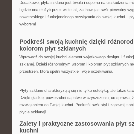
Dodatkowo, płyta szklana jest trwała i odporna na ⁢uszkodzenia​ m
będzie ona służyć przez wiele lat, zachowując swój ​pierwotny wyg
nowatorskiego i funkcjonalnego rozwiązania do swojej kuchni – pł
wyborem!
Podkreśl swoją kuchnię dzięki różnoro
kolorom ‍płyt szklanych
Wprowadź do‌ swojej ‌kuchni element wyjątkowego designu i funkcj
szklanej. ​Dzięki różnorodnym wzorom i kolorom płyt szklanych 
przestrzeń, która ⁤spełni wszystkie Twoje‌ oczekiwania.
Płyty szklane charakteryzują się nie tylko estetyką, ale także łatw
Dzięki gładkiej ⁤powierzchni są łatwe w czyszczeniu, co sprawia, 
rozwiązaniem do Twojej kuchni. Podkreśl swój styl i zapewnij sobi
⁢płycie szklanej!
Zalety i⁣ praktyczne zastosowania płyt ⁢
kuchni