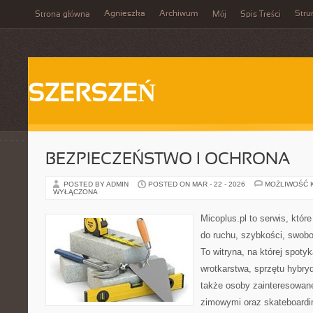
Agnieszka
Archiwum
Stru
Strona główna
Mój
Spis Treści
SZERSZEŃ
BEZPIECZEŃSTWO I OCHRONA
POSTED BY ADMIN
POSTED ON MAR - 22 - 2026
MOŻLIWOŚĆ 
WYŁĄCZONA
Micoplus.pl to serwis, któr
do ruchu, szybkości, swobo
To witryna, na której spotyk
wrotkarstwa, sprzętu hybry
także osoby zainteresowane
zimowymi oraz skateboardin