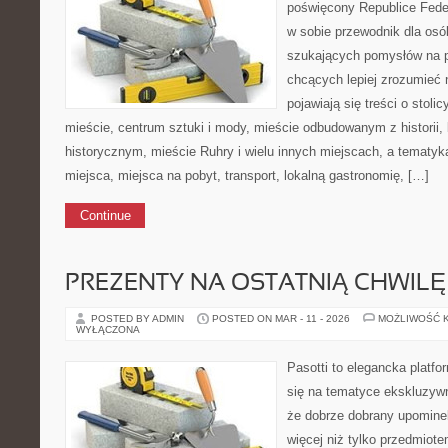
poświęcony Republice Feder
w sobie przewodnik dla osó
szukających pomysłów na p
chcących lepiej zrozumieć n
pojawiają się treści o stol
mieście, centrum sztuki i mody, mieście odbudowanym z historii
historycznym, mieście Ruhry i wielu innych miejscach, a tematy
miejsca, miejsca na pobyt, transport, lokalną gastronomię, […]
Continue
PREZENTY NA OSTATNIĄ CHWILĘ
POSTED BY ADMIN
POSTED ON MAR - 11 - 2026
MOŻLIWOŚĆ 
WYŁĄCZONA
Pasotti to elegancka platfo
się na tematyce ekskluzyw
że dobrze dobrany upomin
więcej niż tylko przedmiot