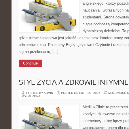
angielskiego, którzy poszuk
nauczania i wdrażalnych na
studentami. Strona powstał
ciągle podnoszą kompetencj
dynamiczną dziedzinę. To pun
gdzie pierwszoplanowa jest jakość uczenia oraz komfort pracy za
odbiorców kursu. Polecamy Błędy językowe i Czytanie i rozumienie
się na przekonaniu, […]
Continue
STYL ŻYCIA A ZDROWIE INTYMNE
POSTED BY ADMIN
POSTED ON LUT - 18 - 2026
MOŻLIWOŚĆ 
WYŁĄCZONA
MediluxClinic to przestrzeń
kondycji dziewczyn na każd
internetowy, który łączy pr
wspierającym tonem dla re