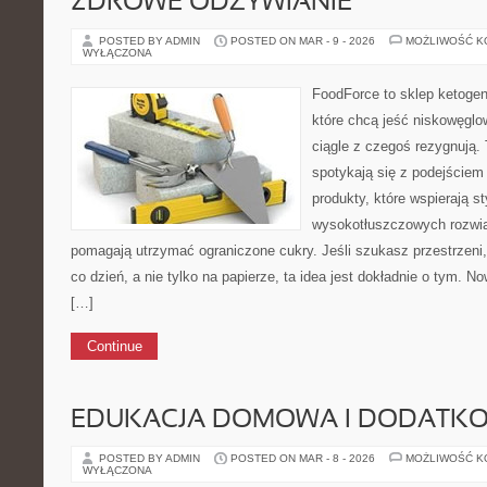
ZDROWE ODŻYWIANIE
POSTED BY ADMIN
POSTED ON MAR - 9 - 2026
MOŻLIWOŚĆ 
WYŁĄCZONA
FoodForce to sklep ketogen
które chcą jeść niskowęgl
ciągle z czegoś rezygnują.
spotykają się z podejście
produkty, które wspierają st
wysokotłuszczowych rozwią
pomagają utrzymać ograniczone cukry. Jeśli szukasz przestrzeni, 
co dzień, a nie tylko na papierze, ta idea jest dokładnie o tym. No
[…]
Continue
EDUKACJA DOMOWA I DODATKO
POSTED BY ADMIN
POSTED ON MAR - 8 - 2026
MOŻLIWOŚĆ 
WYŁĄCZONA