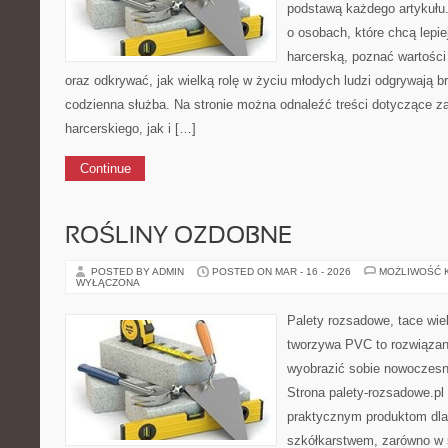
podstawą każdego artykułu.
o osobach, które chcą lepi
harcerską, poznać wartości
oraz odkrywać, jak wielką rolę w życiu młodych ludzi odgrywają b
codzienna służba. Na stronie można odnaleźć treści dotyczące z
harcerskiego, jak i […]
Continue
ROŚLINY OZDOBNE
POSTED BY ADMIN
POSTED ON MAR - 16 - 2026
MOŻLIWOŚĆ 
WYŁĄCZONA
Palety rozsadowe, tace wie
tworzywa PVC to rozwiązani
wyobrazić sobie nowoczesn
Strona palety-rozsadowe.pl
praktycznym produktom dla
szkółkarstwem, zarówno w s