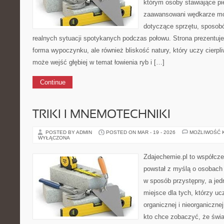
którym osoby stawiające pi
zaawansowani wędkarze mog
dotyczące sprzętu, sposobó
realnych sytuacji spotykanych podczas połowu. Strona prezentuje
forma wypoczynku, ale również bliskość natury, który uczy cierpl
może wejść głębiej w temat łowienia ryb i […]
Continue
TRIKI I MNEMOTECHNIKI
POSTED BY ADMIN
POSTED ON MAR - 19 - 2026
MOŻLIWOŚĆ 
WYŁĄCZONA
Zdajechemie.pl to współcze
powstał z myślą o osobac
w sposób przystępny, a jed
miejsce dla tych, którzy uc
organicznej i nieorganiczne
kto chce zobaczyć, że świat