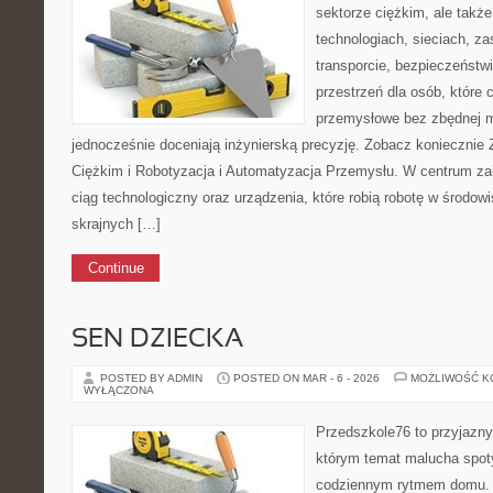
sektorze ciężkim, ale także
technologiach, sieciach, za
transporcie, bezpieczeństwi
przestrzeń dla osób, które 
przemysłowe bez zbędnej m
jednocześnie doceniają inżynierską precyzję. Zobacz konieczni
Ciężkim i Robotyzacja i Automatyzacja Przemysłu. W centrum zai
ciąg technologiczny oraz urządzenia, które robią robotę w środo
skrajnych […]
Continue
SEN DZIECKA
POSTED BY ADMIN
POSTED ON MAR - 6 - 2026
MOŻLIWOŚĆ 
WYŁĄCZONA
Przedszkole76 to przyjazny
którym temat malucha spoty
codziennym rytmem domu. T