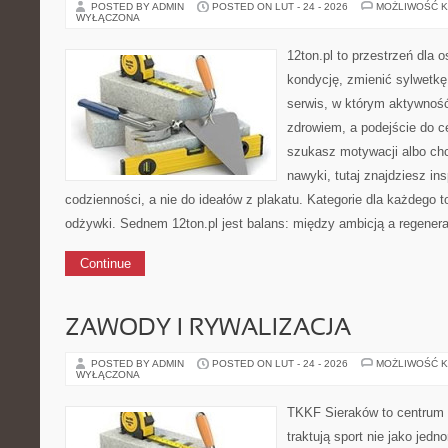
POSTED BY ADMIN
POSTED ON LUT - 24 - 2026
MOŻLIWOŚĆ 
WYŁĄCZONA
12ton.pl to przestrzeń dla 
kondycję, zmienić sylwetkę 
serwis, w którym aktywność
zdrowiem, a podejście do ce
szukasz motywacji albo ch
nawyki, tutaj znajdziesz in
codzienności, a nie do ideałów z plakatu. Kategorie dla każdego t
odżywki. Sednem 12ton.pl jest balans: między ambicją a regener
Continue
ZAWODY I RYWALIZACJA
POSTED BY ADMIN
POSTED ON LUT - 24 - 2026
MOŻLIWOŚĆ 
WYŁĄCZONA
TKKF Sieraków to centrum w
traktują sport nie jako jedn