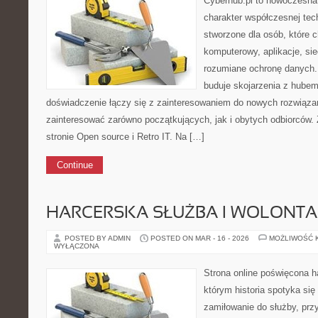
Cyberhub.pl to nowoczesna 
charakter współczesnej tech
stworzone dla osób, które c
komputerowy, aplikacje, sie
rozumiane ochronę danych
buduje skojarzenia z hubem
doświadczenie łączy się z zainteresowaniem do nowych rozwiązań
zainteresować zarówno początkujących, jak i obytych odbiorców.
stronie Open source i Retro IT. Na […]
Continue
HARCERSKA SŁUŻBA I WOLONTA
POSTED BY ADMIN
POSTED ON MAR - 16 - 2026
MOŻLIWOŚĆ 
WYŁĄCZONA
Strona online poświęcona h
którym historia spotyka si
zamiłowanie do służby, prz