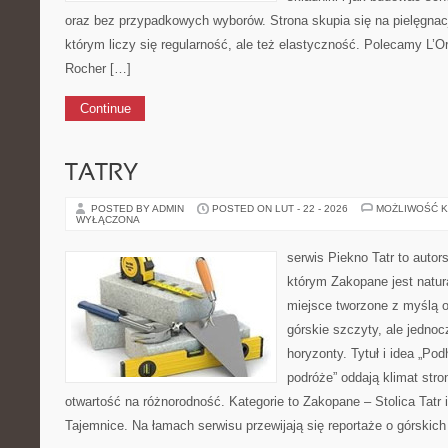
oraz bez przypadkowych wyborów. Strona skupia się na pielęgnac
którym liczy się regularność, ale też elastyczność. Polecamy L’Or
Rocher […]
Continue
TATRY
POSTED BY ADMIN
POSTED ON LUT - 22 - 2026
MOŻLIWOŚĆ 
WYŁĄCZONA
serwis Piekno Tatr to autor
którym Zakopane jest natur
miejsce tworzone z myślą o
górskie szczyty, ale jedno
horyzonty. Tytuł i idea „Pod
podróże” oddają klimat stro
otwartość na różnorodność. Kategorie to Zakopane – Stolica Tatr 
Tajemnice. Na łamach serwisu przewijają się reportaże o górski