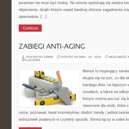
przemian nie musi być trudny. Na stronie spotykają się wiedza t
objaśnienia, dzięki którym nawet bardziej złożone zagadnienia staj
opanowania. […]
Continue
ZABIEGI ANTI-AGING
POSTED BY ADMIN
POSTED ON MAR - 18 - 2026
MOŻLIWOŚĆ 
WYŁĄCZONA
Wenus to inspirujący serwi
skupia się na tym, co dla w
każdego dnia: na lepszym 
rytuałach, a także na odkr
którym można poczuć się ba
stworzone dla osób, które 
cerze, poznawać świat kosmetyków, śledzić trendy i jednocześni
wskazówek podanych w czytelny sposób. Strona łączy w sobie ko