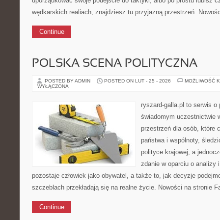
uporządkować swoje podejście do taktyki, albo po prostu lubisz c
wędkarskich realiach, znajdziesz tu przyjazną przestrzeń. Nowośc
Continue
POLSKA SCENA POLITYCZNA
POSTED BY ADMIN
POSTED ON LUT - 25 - 2026
MOŻLIWOŚĆ 
WYŁĄCZONA
ryszard-galla.pl to serwis o 
świadomym uczestnictwie w
przestrzeń dla osób, któr
państwa i wspólnoty, śledz
polityce krajowej, a jedno
zdanie w oparciu o analizy
pozostaje człowiek jako obywatel, a także to, jak decyzje podej
szczeblach przekładają się na realne życie. Nowości na stronie Fa
Continue