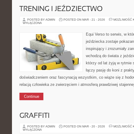
TRENING I JEŹDZIECTWO
POSTED BY ADMIN
POSTED ON MAR - 21 - 2026
MOŻLIWOŚĆ 
WYŁĄCZONA
Equi Verso to serwis, w kt
jeździecka zostaje pokaza
inspirujący i zrozumiały za
wchodzą do świata z jeździe
którzy od lat żyją w rytmie 
łączy pasję do koni z prak
doświadczeniem oraz fascynacją wszystkim, co wiąże się z hodow
relacją człowieka ze zwierzęciem i atmosferą prawdziwej stajenne
Continue
GRAFFITI
POSTED BY ADMIN
POSTED ON MAR - 20 - 2026
MOŻLIWOŚĆ 
WYŁĄCZONA