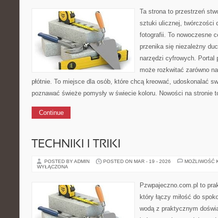
Ta strona to przestrzeń stw
sztuki ulicznej, twórczości 
fotografii. To nowoczesne c
przenika się niezależny duc
narzędzi cyfrowych. Portal
może rozkwitać zarówno na 
płótnie. To miejsce dla osób, które chcą kreować, udoskonalać sw
poznawać świeże pomysły w świecie koloru. Nowości na stronie to 
Continue
TECHNIKI I TRIKI
POSTED BY ADMIN
POSTED ON MAR - 19 - 2026
MOŻLIWOŚĆ 
WYŁĄCZONA
Pzwpajeczno.com.pl to prak
który łączy miłość do spo
wodą z praktycznym doświa