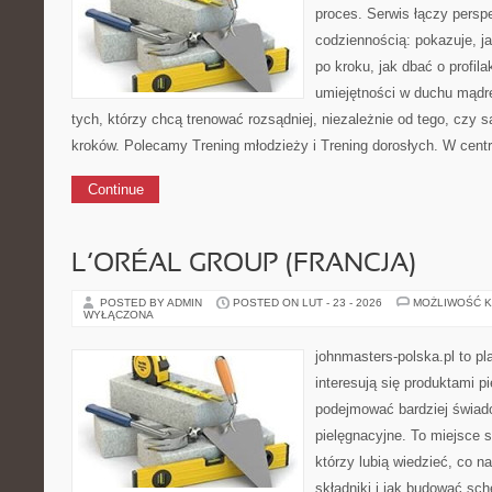
proces. Serwis łączy pers
codziennością: pokazuje, 
po kroku, jak dbać o profila
umiejętności w duchu mądre
tych, którzy chcą trenować rozsądniej, niezależnie od tego, czy 
kroków. Polecamy Trening młodzieży i Trening dorosłych. W centr
Continue
L’ORÉAL GROUP (FRANCJA)
POSTED BY ADMIN
POSTED ON LUT - 23 - 2026
MOŻLIWOŚĆ 
WYŁĄCZONA
johnmasters-polska.pl to pl
interesują się produktami p
podejmować bardziej świa
pielęgnacyjne. To miejsce 
którzy lubią wiedzieć, co na
składniki i jak budować sc