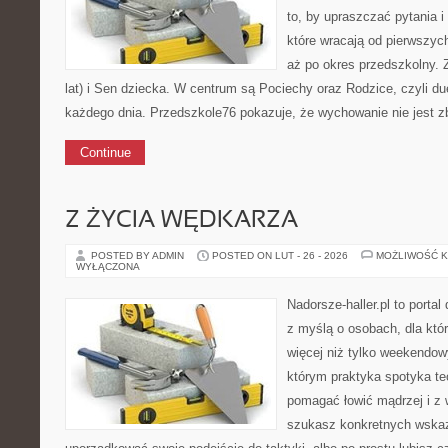
to, by upraszczać pytania i
które wracają od pierwszyc
aż po okres przedszkolny.
lat) i Sen dziecka. W centrum są Pociechy oraz Rodzice, czyli due
każdego dnia. Przedszkole76 pokazuje, że wychowanie nie jest 
Continue
Z ŻYCIA WĘDKARZA
POSTED BY ADMIN
POSTED ON LUT - 26 - 2026
MOŻLIWOŚĆ 
WYŁĄCZONA
Nadorsze-haller.pl to portal
z myślą o osobach, dla któr
więcej niż tylko weekendo
którym praktyka spotyka te
pomagać łowić mądrzej i z 
szukasz konkretnych wska