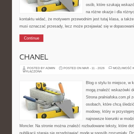
osób, które szukają wskazó
na różne okazje i dla różn
kontaktu widać, że motywem przewodnim jest tutaj klasa, a także
musi oznaczać przesady, lecz może przejawiać się w dopasowani
Continue
CHANEL
POSTED BY ADMIN
POSTED ON MAR - 11 - 2026
MOŻLIWOŚĆ 
WYŁĄCZONA
Blog o stylu to miejsce, w k
mogą znaleźć wskazówki do
Strona pralniafoka.com.pl 
osobach, które chcą śledzić
modowy, który w przystępn
najnowsze kierunki w modz
Moncler. Na stronie można znaleźć rozbudowane teksty, które dot
publikacji starają się przedstawiać modę w sposób zrozumiały. D