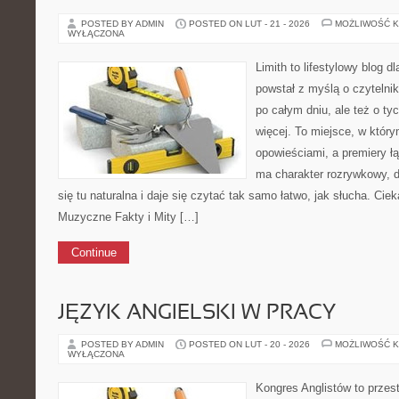
POSTED BY ADMIN
POSTED ON LUT - 21 - 2026
MOŻLIWOŚĆ 
WYŁĄCZONA
Limith to lifestylowy blog d
powstał z myślą o czyteln
po całym dniu, ale też o ty
więcej. To miejsce, w który
opowieściami, a premiery ł
ma charakter rozrywkowy, 
się tu naturalna i daje się czytać tak samo łatwo, jak słucha. Ciek
Muzyczne Fakty i Mity […]
Continue
JĘZYK ANGIELSKI W PRACY
POSTED BY ADMIN
POSTED ON LUT - 20 - 2026
MOŻLIWOŚĆ 
WYŁĄCZONA
Kongres Anglistów to przes