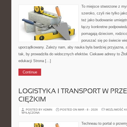
To miejsce stworzone z myś
szeroko, czyli nie tylko jak
też jako budowanie umiejęt
łączy konkretne podpowiedz
pomagają dzieciom, rodzic
poruszać się po świecie w
uporządkowany. Zależy nam, aby nauka była bardziej przyjazna, 
tak, by prowadziła do widocznych efektów. Ciekawe adresy to Źłob
edukacji Strona […]
Continue
LOGISTYKA I TRANSPORT W PRZ
CIĘŻKIM
POSTED BY ADMIN
POSTED ON MAR - 8 - 2026
MOŻLIWOŚĆ 
WYŁĄCZONA
Techneau to portal o przem