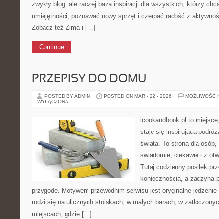
zwykły blog, ale raczej baza inspiracji dla wszystkich, którzy chc
umiejętności, poznawać nowy sprzęt i czerpać radość z aktywnoś
Zobacz też Zima i […]
Continue
PRZEPISY DO DOMU
POSTED BY ADMIN
POSTED ON MAR - 22 - 2026
MOŻLIWOŚĆ 
WYŁĄCZONA
icookandbook.pl to miejsce,
staje się inspirującą podró
świata. To strona dla osób,
świadomie, ciekawie i z ot
Tutaj codzienny posiłek pr
koniecznością, a zaczyna 
przygodę. Motywem przewodnim serwisu jest oryginalne jedzenie ul
rodzi się na ulicznych stoiskach, w małych barach, w zatłoczonyc
miejscach, gdzie […]