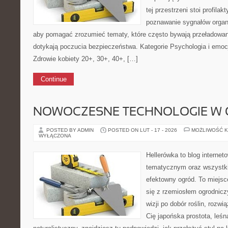
tej przestrzeni stoi profila
poznawanie sygnałów organ
aby pomagać zrozumieć tematy, które często bywają przeładowan
dotykają poczucia bezpieczeństwa. Kategorie Psychologia i emocj
Zdrowie kobiety 20+, 30+, 40+, […]
Continue
NOWOCZESNE TECHNOLOGIE W 
POSTED BY ADMIN
POSTED ON LUT - 17 - 2026
MOŻLIWOŚĆ 
WYŁĄCZONA
Hellerówka to blog interne
tematycznym oraz wszystk
efektowny ogród. To miejs
się z rzemiosłem ogrodnicz
wizji po dobór roślin, rozwią
Cię japońska prostota, leś