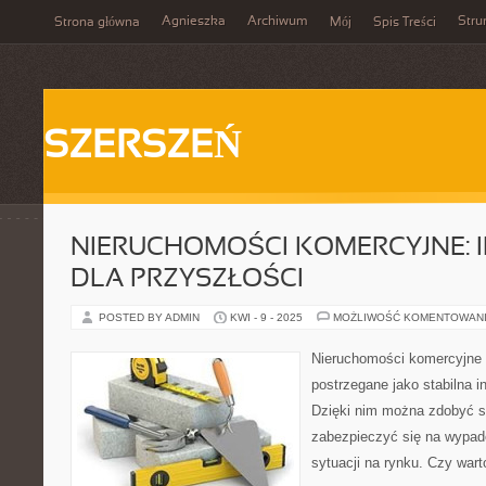
Agnieszka
Archiwum
Stru
Strona główna
Mój
Spis Treści
SZERSZEŃ
NIERUCHOMOŚCI KOMERCYJNE: 
DLA PRZYSZŁOŚCI
POSTED BY ADMIN
KWI - 9 - 2025
MOŻLIWOŚĆ KOMENTOWAN
Nieruchomości komercyjne 
postrzegane jako stabilna i
Dzięki nim można zdobyć s
zabezpieczyć się na wypad
sytuacji na rynku. Czy war