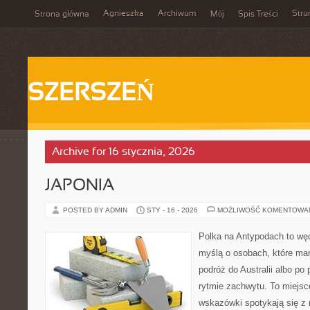
Agnieszka
Archiwum
Stru
Strona główna
Mój
Spis Treści
SZERSZEŃ
Archive for 16 stycznia, 2026
JAPONIA
POSTED BY ADMIN
STY - 16 - 2026
MOŻLIWOŚĆ KOMENTOWA
Polka na Antypodach to wę
myślą o osobach, które mar
podróż do Australii albo po
rytmie zachwytu. To miejsc
wskazówki spotykają się z r