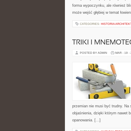
forma wypoczynku, ale również bli
może wejść głębiej w temat łowieni
CATEGORIES:
HISTORIA ARCHITEK
TRIKI I MNEMOTE
POSTED BY ADMIN
MAR - 19 -
przemian nie musi być trudny. Na 
objaśnienia, dzięki którym nawet b
opanowania. […]