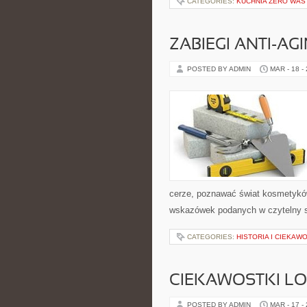
CATEGORIES:
KUCHNIA ZERO WAS
ZABIEGI ANTI-AG
POSTED BY ADMIN
MAR - 18 -
cerze, poznawać świat kosmetyków
wskazówek podanych w czytelny sp
CATEGORIES:
HISTORIA I CIEKAW
CIEKAWOSTKI LO
POSTED BY ADMIN
MAR - 17 -