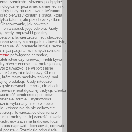
 temat rzemiosła. Możemy podglądać
hnologiczne, poznawać dawne techniki,
ztaty i czytać rozmowy z twórcami.
ób to pierwszy kontakt z pracą, która
ylko talentu, ale przede wszystkim
. Obserwowanie, jak powstaje
mienia sposób jego odbioru. Kiedy
y, błędy, poprawki i godziny
etalom, łatwiej zrozumieć, dlaczego
onane rzeczy nie mogą kosztować tyle,
masowe. W internecie istnieją także
iające pasjonatów różnych dziedzin, a
yczne
poświęcone ceramice,
kaletnictwu czy renowacji mebli bywa
zy równie cennym jak profesjonalny
arto zauważyć, że współczesne
 także wymiar kulturowy. Chroni
, które łatwo mogłyby zniknąć pod
jnej produkcji. Kiedy młodsze
zą się dawnych technik, nie chodzi
chowanie nostalgicznej tradycji. Chodzi
wanie różnorodności sposobów
ateriale, formie i użytkowości.
ęcznie wykonany niesie w sobie
e, którego nie da się całkowicie
strukcji. To wiedza ucieleśniona w
uciu i praktyce. Jej wartość ujawnia
wtedy, gdy zaczyna brakować ludzi,
fią coś naprawić, dopasować, odnowić
 od podstaw. Rzemiosło odpowiada