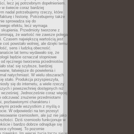
i, lecz jej potrzebnym dopełnieniem.
 w świecie coraz bardziej
ym nadal potrzebujemy rzeczy, które
 fakturę i historię. Potrzebujemy także
 nie sprowadza się do
owego efektu, lecz wymaga
 i skupienia. Przedmioty tworzone z
ominają, że wartość nie zawsze polega
i. Czasem największą wartością jest
że coś powstało wolniej, ale dzięki temu
łość, sens i ludzką obecność.
anaście lat temu wydawało się, że
ologii będzie oznaczał stopniowe
 od ręcznego tworzenia przedmiotów.
ło stać się szybsze, bardziej
ane, łatwiejsze do powielenia i
emal natychmiast. W wielu obszarach
się stało. Produkcja przyspieszyła,
iosły się do internetu, a wiele rzeczy
ńszych i powszechniej dostępnych niż
 wcześniej. Jednocześnie coraz więcej
o odczuwać znużenie przedmiotami
, pozbawionymi charakteru i
anymi przede wszystkim z myślą o
cie. W odpowiedzi na ten przesyt
resowanie rzemiosłem, ale już nie jako
eszłości. Dziś rzemiosło funkcjonuje w
ście i bardzo dobrze odnajduje się
oce cyfrowej. To pozornie
 zjawisko. Im więcej życia toczy się w