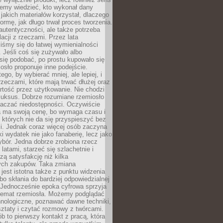
emy wiedzieć, kto wykonał dany
 jakich materiałów korzystał, dlaczego
formę, jak długo trwał proces tworzenia.
autentyczności, ale także potrzeba
acji z rzeczami. Przez lata
iśmy się do łatwej wymienialności
 Jeśli coś się zużywało albo
się podobać, po prostu kupowało się
sło proponuje inne podejście.
ego, by wybierać mniej, ale lepiej, i
rzeczami, które mają trwać dłużej oraz
rtość przez użytkowanie. Nie chodzi
luksus. Dobrze rozumiane rzemiosło
naczać niedostępności. Oczywiście
a ma swoją cenę, bo wymaga czasu i
 których nie da się przyspieszyć bez
ci. Jednak coraz więcej osób zaczyna
ki wydatek nie jako fanaberię, lecz jako
bór. Jedna dobrze zrobiona rzecz
latami, starzeć się szlachetnie i
ą satysfakcję niż kilka
ch zakupów. Taka zmiana
jest istotna także z punktu widzenia
bo skłania do bardziej odpowiedzialnej
 Jednocześnie epoka cyfrowa sprzyja
 temat rzemiosła. Możemy podglądać
hnologiczne, poznawać dawne techniki,
ztaty i czytać rozmowy z twórcami.
ób to pierwszy kontakt z pracą, która