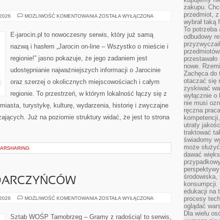
zakupu. Chc
przedmiot, z
ZŁOTÓW
 2026
MOŻLIWOŚĆ KOMENTOWANIA
ZOSTAŁA WYŁĄCZONA
wybrał taką 
To potrzeba 
E-jarocin.pl to nowoczesny serwis, który już samą
odbudowy rel
przyzwyczail
nazwą i hasłem „Jarocin on-line – Wszystko o mieście i
przedmiotów.
regionie!” jasno pokazuje, że jego zadaniem jest
przestawało 
nowe. Rzemio
udostępnianie najważniejszych informacji o Jarocinie
Zachęca do t
otaczać się 
oraz szerzej o okolicznych miejscowościach i całym
zyskiwać wa
regionie. To przestrzeń, w którym lokalność łączy się z
wyłącznie o 
nie musi oz
iasta, turystykę, kulturę, wydarzenia, historię i zwyczajne
ręczna prac
ących. Już na poziomie struktury widać, że jest to strona
kompetencji,
utraty jakoś
traktować ta
świadomy wy
może służyć 
CARSHARING
dawać większ
przypadkowy
perspektywy 
środowiska, 
 DARCZYŃCÓW
konsumpcji.
edukacji na
PORADNIK
procesy tec
 2026
MOŻLIWOŚĆ KOMENTOWANIA
ZOSTAŁA WYŁĄCZONA
DLA
oglądać wars
DARCZYŃCÓW
Dla wielu os
Sztab WOŚP Tarnobrzeg – Gramy z radością! to serwis,