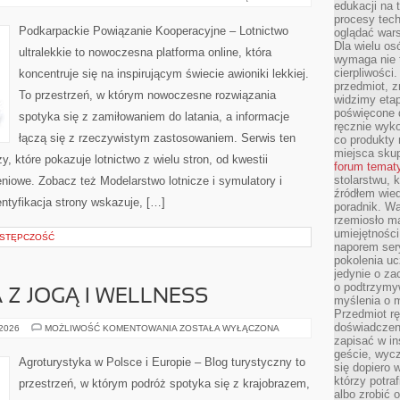
edukacji na
LOTNICZE
procesy tec
Podkarpackie Powiązanie Kooperacyjne – Lotnictwo
oglądać wars
Dla wielu os
ultralekkie to nowoczesna platforma online, która
wymaga nie t
cierpliwości
koncentruje się na inspirującym świecie awioniki lekkiej.
przedmiot, z
To przestrzeń, w którym nowoczesne rozwiązania
widzimy etap
poświęcone d
spotyka się z zamiłowaniem do latania, a informacje
ręcznie wyk
łączą się z rzeczywistym zastosowaniem. Serwis ten
co produkty 
miejsca skup
 które pokazuje lotnictwo z wielu stron, od kwestii
forum temat
stolarstwu, 
niowe. Zobacz też Modelarstwo lotnicze i symulatory i
źródłem wied
entyfikacja strony wskazuje, […]
poradnik. W
rzemiosło ma
umiejętności
STĘPCZOŚĆ
naporem sery
pokolenia uc
jedynie o za
o podtrzymy
Z JOGĄ I WELLNESS
myślenia o m
Przedmiot r
doświadczeni
AGROTURYSTYKA
 2026
MOŻLIWOŚĆ KOMENTOWANIA
ZOSTAŁA WYŁĄCZONA
Z
zapisać w in
JOGĄ
geście, wycz
I
Agroturystyka w Polsce i Europie – Blog turystyczny to
się dopiero 
WELLNESS
którzy potra
przestrzeń, w którym podróż spotyka się z krajobrazem,
albo zrobić