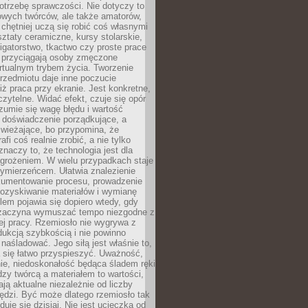
otrzebę sprawczości. Nie dotyczy to
owych twórców, ale także amatorów,
 chętniej uczą się robić coś własnymi
ztaty ceramiczne, kursy stolarskie,
oligatorstwo, tkactwo czy proste prace
 przyciągają osoby zmęczone
rtualnym trybem życia. Tworzenie
rzedmiotu daje inne poczucie
niż praca przy ekranie. Jest konkretne,
 czytelne. Widać efekt, czuje się opór
ozumie się wagę błędu i wartość
 doświadczenie porządkujące, a
wieżające, bo przypomina, że
afi coś realnie zrobić, a nie tylko
znaczy to, że technologia jest dla
agrożeniem. W wielu przypadkach staje
zymierzeńcem. Ułatwia znalezienie
okumentowanie procesu, prowadzenie
pozyskiwanie materiałów i wymianę
lem pojawia się dopiero wtedy, gdy
 zaczyna wymuszać tempo niezgodne z
ej pracy. Rzemiosło nie wygrywa z
ukcją szybkością i nie powinno
 naśladować. Jego siłą jest właśnie to,
 się łatwo przyspieszyć. Uważność,
ie, niedoskonałość będąca śladem ręki
ędzy twórcą a materiałem to wartości,
ają aktualne niezależnie od liczby
ędzi. Być może dlatego rzemiosło tak
duje się dzisiaj. Nie jest ucieczką od