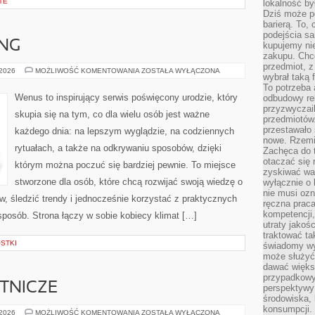
TE
lokalność by
Dziś może po
barierą. To,
podejścia sa
ING
kupujemy nie
zakupu. Chc
przedmiot, z
ZABIEGI
 2026
MOŻLIWOŚĆ KOMENTOWANIA
ZOSTAŁA WYŁĄCZONA
wybrał taką 
ANTI-
AGING
To potrzeba 
Wenus to inspirujący serwis poświęcony urodzie, który
odbudowy rel
przyzwyczail
skupia się na tym, co dla wielu osób jest ważne
przedmiotów.
przestawało 
każdego dnia: na lepszym wyglądzie, na codziennych
nowe. Rzemio
rytuałach, a także na odkrywaniu sposobów, dzięki
Zachęca do t
otaczać się 
którym można poczuć się bardziej pewnie. To miejsce
zyskiwać wa
stworzone dla osób, które chcą rozwijać swoją wiedzę o
wyłącznie o 
nie musi oz
, śledzić trendy i jednocześnie korzystać z praktycznych
ręczna prac
kompetencji,
osób. Strona łączy w sobie kobiecy klimat […]
utraty jakoś
traktować ta
OSTKI
świadomy wy
może służyć 
dawać większ
przypadkowy
TNICZE
perspektywy 
środowiska, 
konsumpcji.
CIEKAWOSTKI
 2026
MOŻLIWOŚĆ KOMENTOWANIA
ZOSTAŁA WYŁĄCZONA