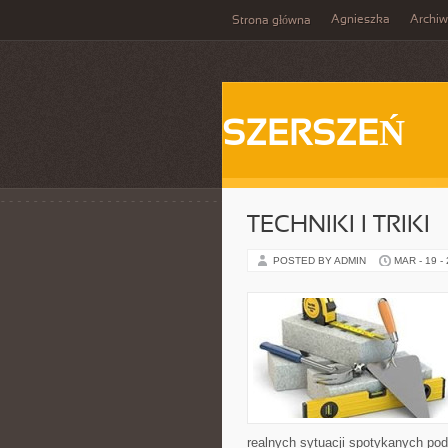
Agnieszka
Archi
Strona główna
SZERSZEŃ
TECHNIKI I TRIKI
POSTED BY ADMIN
MAR - 19 -
realnych sytuacji spotykanych pod