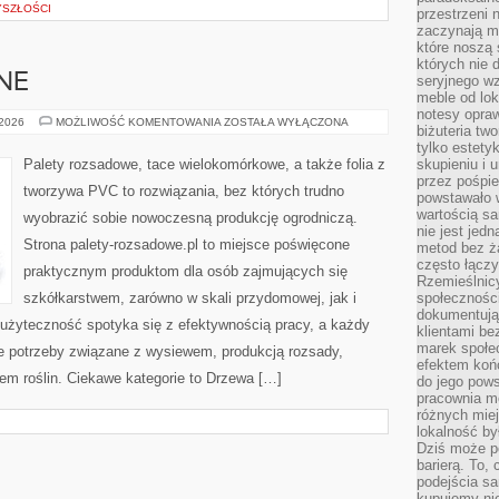
YSZŁOŚCI
przestrzeni 
zaczynają mi
które noszą 
których nie 
NE
seryjnego w
meble od lok
notesy opra
ROŚLINY
 2026
MOŻLIWOŚĆ KOMENTOWANIA
ZOSTAŁA WYŁĄCZONA
biżuteria tw
OZDOBNE
tylko estety
Palety rozsadowe, tace wielokomórkowe, a także folia z
skupieniu i
przez pośpi
tworzywa PVC to rozwiązania, bez których trudno
powstawało w
wartością s
wyobrazić sobie nowoczesną produkcję ogrodniczą.
nie jest je
Strona palety-rozsadowe.pl to miejsce poświęcone
metod bez ż
często łączy
praktycznym produktom dla osób zajmujących się
Rzemieślnic
szkółkarstwem, zarówno w skali przydomowej, jak i
społeczności
dokumentują
j użyteczność spotyka się z efektywnością pracy, a każdy
klientami be
marek społec
ne potrzeby związane z wysiewem, produkcją rozsady,
efektem koń
m roślin. Ciekawe kategorie to Drzewa […]
do jego pows
pracownia m
różnych miej
lokalność by
Dziś może po
barierą. To,
podejścia sa
kupujemy nie