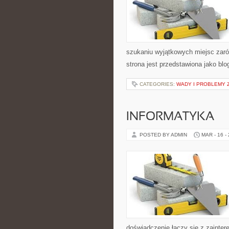
szukaniu wyjątkowych miejsc zaró
strona jest przedstawiona jako blo
CATEGORIES:
WADY I PROBLEMY 
INFORMATYKA
POSTED BY ADMIN
MAR - 16 -
doświadczenie łączy się z zainte