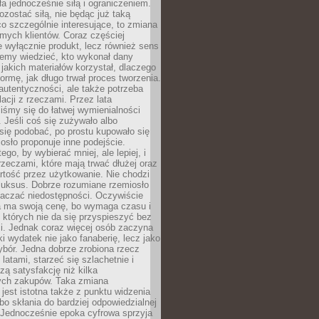
ła jednocześnie siłą i ograniczeniem.
zostać siłą, nie będąc już taką
 co szczególnie interesujące, to zmiana
mych klientów. Coraz częściej
 wyłącznie produkt, lecz również sens
emy wiedzieć, kto wykonał dany
 jakich materiałów korzystał, dlaczego
formę, jak długo trwał proces tworzenia.
autentyczności, ale także potrzeba
acji z rzeczami. Przez lata
iśmy się do łatwej wymienialności
 Jeśli coś się zużywało albo
się podobać, po prostu kupowało się
sło proponuje inne podejście.
ego, by wybierać mniej, ale lepiej, i
rzeczami, które mają trwać dłużej oraz
rtość przez użytkowanie. Nie chodzi
luksus. Dobrze rozumiane rzemiosło
naczać niedostępności. Oczywiście
a ma swoją cenę, bo wymaga czasu i
 których nie da się przyspieszyć bez
ci. Jednak coraz więcej osób zaczyna
ki wydatek nie jako fanaberię, lecz jako
bór. Jedna dobrze zrobiona rzecz
latami, starzeć się szlachetnie i
ą satysfakcję niż kilka
ch zakupów. Taka zmiana
jest istotna także z punktu widzenia
bo skłania do bardziej odpowiedzialnej
 Jednocześnie epoka cyfrowa sprzyja