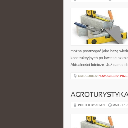
można postrzegać jako bazę wiedzy,
konstrukcyjnych po kwestie szkole
Aktualności lotnicze. Już sama id
CATEGORIES:
NOWOCZESNA PRZE
AGROTURYSTYKA 
POSTED BY ADMIN
MAR - 17 -