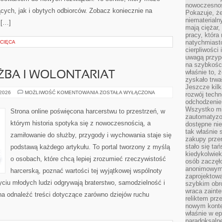
nowoczesnośc
cych, jak i obytych odbiorców. Zobacz koniecznie na
Pokazuje, że
niematerialn
 […]
mają ciężar,
pracy, która
natychmiast
ECIĘCA
cierpliwości
uwagą przyp
na szybkośc
właśnie to, 
ŻBA I WOLONTARIAT
zyskało trwa
Jeszcze kilk
HARCERSKA
 2026
MOŻLIWOŚĆ KOMENTOWANIA
ZOSTAŁA WYŁĄCZONA
rozwój techn
SŁUŻBA
odchodzenie
I
WOLONTARIAT
Wszystko mia
Strona online poświęcona harcerstwu to przestrzeń, w
zautomatyzow
którym historia spotyka się z nowoczesnością, a
dostępne ni
tak właśnie 
zamiłowanie do służby, przygody i wychowania staje się
zakupy przen
stało się ta
podstawą każdego artykułu. To portal tworzony z myślą
kiedykolwiek
o osobach, które chcą lepiej zrozumieć rzeczywistość
osób zaczęł
anonimowymi
harcerską, poznać wartości tej wyjątkowej wspólnoty
zaprojektow
życiu młodych ludzi odgrywają braterstwo, samodzielność i
szybkim obro
wraca zainte
na odnaleźć treści dotyczące zarówno dziejów ruchu
reliktem prz
nowym kontek
właśnie w ep
paradoksalne