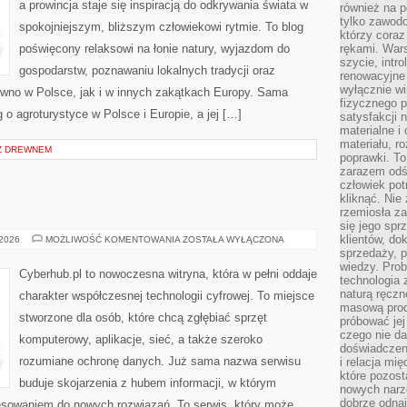
a prowincja staje się inspiracją do odkrywania świata w
również na p
tylko zawod
spokojniejszym, bliższym człowiekowi rytmie. To blog
którzy coraz
poświęcony relaksowi na łonie natury, wyjazdom do
rękami. Wars
szycie, intr
gospodarstw, poznawaniu lokalnych tradycji oraz
renowacyjne
wyłącznie wi
wno w Polsce, jak i w innych zakątkach Europy. Sama
fizycznego p
g o agroturystyce w Polsce i Europie, a jej […]
satysfakcji 
materialne i
materiału, r
Z DREWNEM
poprawki. To
zarazem odś
człowiek potr
kliknąć. Nie 
rzemiosła z
się jego spr
klientów, d
INFORMATYKA
 2026
MOŻLIWOŚĆ KOMENTOWANIA
ZOSTAŁA WYŁĄCZONA
sprzedaży, 
wiedzy. Prob
Cyberhub.pl to nowoczesna witryna, która w pełni oddaje
technologia
naturą ręczn
charakter współczesnej technologii cyfrowej. To miejsce
masową prod
stworzone dla osób, które chcą zgłębiać sprzęt
próbować jej
czego nie da
komputerowy, aplikacje, sieć, a także szeroko
doświadczen
rozumiane ochronę danych. Już sama nazwa serwisu
i relacja mi
które pozost
buduje skojarzenia z hubem informacji, w którym
nowych narz
dobrze odnaj
resowaniem do nowych rozwiązań. To serwis, który może