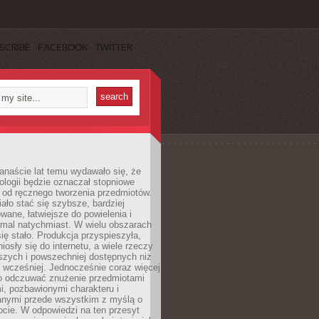
SCRIBE
FACEBOOK
TWITTER
anaście lat temu wydawało się, że
ologii będzie oznaczał stopniowe
 od ręcznego tworzenia przedmiotów.
ło stać się szybsze, bardziej
ane, łatwiejsze do powielenia i
emal natychmiast. W wielu obszarach
się stało. Produkcja przyspieszyła,
iosły się do internetu, a wiele rzeczy
ńszych i powszechniej dostępnych niż
 wcześniej. Jednocześnie coraz więcej
o odczuwać znużenie przedmiotami
, pozbawionymi charakteru i
anymi przede wszystkim z myślą o
cie. W odpowiedzi na ten przesyt