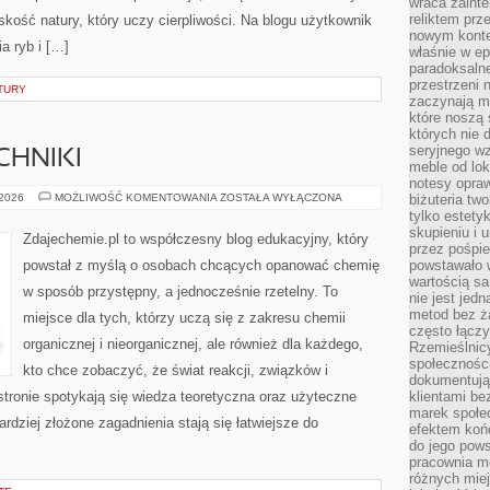
wraca zainte
reliktem prz
skość natury, który uczy cierpliwości. Na blogu użytkownik
nowym kontek
a ryb i […]
właśnie w ep
paradoksalne
przestrzeni 
TURY
zaczynają mi
które noszą 
których nie 
seryjnego w
CHNIKI
meble od lok
notesy opra
TRIKI
 2026
MOŻLIWOŚĆ KOMENTOWANIA
ZOSTAŁA WYŁĄCZONA
biżuteria tw
I
tylko estety
MNEMOTECHNIKI
skupieniu i
Zdajechemie.pl to współczesny blog edukacyjny, który
przez pośpi
powstał z myślą o osobach chcących opanować chemię
powstawało w
wartością s
w sposób przystępny, a jednocześnie rzetelny. To
nie jest je
metod bez ż
miejsce dla tych, którzy uczą się z zakresu chemii
często łączy
organicznej i nieorganicznej, ale również dla każdego,
Rzemieślnic
społeczności
kto chce zobaczyć, że świat reakcji, związków i
dokumentują
stronie spotykają się wiedza teoretyczna oraz użyteczne
klientami be
marek społec
ardziej złożone zagadnienia stają się łatwiejsze do
efektem koń
do jego pows
pracownia m
różnych miej