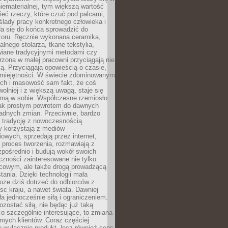
niematerialnej, tym większą wartość
eć rzeczy, które czuć pod palcami,
ślady pracy konkretnego człowieka i
da się do końca sprowadzić do
zoru. Ręcznie wykonana ceramika,
alnego stolarza, tkane tekstylia,
wiane tradycyjnymi metodami czy
orzona w małej pracowni przyciągają nie
ką. Przyciągają opowieścią o czasie,
 umiejętności. W świecie zdominowanym
ech i masowość sam fakt, że coś
olniej i z większą uwagą, staje się
amą w sobie. Współczesne rzemiosło
dnak prostym powrotem do dawnych
adnych zmian. Przeciwnie, bardzo
 tradycję z nowoczesnością.
y korzystają z mediów
owych, sprzedają przez internet,
 proces tworzenia, rozmawiają z
zpośrednio i budują wokół swoich
zności zainteresowane nie tylko
cowym, ale także drogą prowadzącą
tania. Dzięki technologii mała
oże dziś dotrzeć do odbiorców z
sc kraju, a nawet świata. Dawniej
ła jednocześnie siłą i ograniczeniem.
zostać siłą, nie będąc już taką
 co szczególnie interesujące, to zmiana
mych klientów. Coraz częściej
 wyłącznie produkt, lecz również sens