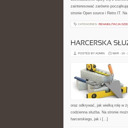
zainteresować zarówno początkują
stronie Open source i Retro IT. Na
CATEGORIES:
REHABILITACJA DZI
HARCERSKA SŁU
POSTED BY ADMIN
MAR - 16 -
oraz odkrywać, jak wielką rolę w 
codzienna służba. Na stronie moż
harcerskiego, jak i […]