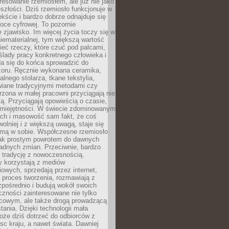
resowanie rzemiosłem, ale już nie jako
eszłości. Dziś rzemiosło funkcjonuje w
ście i bardzo dobrze odnajduje się
oce cyfrowej. To pozornie
 zjawisko. Im więcej życia toczy się w
niematerialnej, tym większą wartość
eć rzeczy, które czuć pod palcami,
ślady pracy konkretnego człowieka i
da się do końca sprowadzić do
zoru. Ręcznie wykonana ceramika,
alnego stolarza, tkane tekstylia,
wiane tradycyjnymi metodami czy
orzona w małej pracowni przyciągają nie
ką. Przyciągają opowieścią o czasie,
 umiejętności. W świecie zdominowanym
ech i masowość sam fakt, że coś
olniej i z większą uwagą, staje się
amą w sobie. Współczesne rzemiosło
dnak prostym powrotem do dawnych
adnych zmian. Przeciwnie, bardzo
 tradycję z nowoczesnością.
y korzystają z mediów
owych, sprzedają przez internet,
 proces tworzenia, rozmawiają z
zpośrednio i budują wokół swoich
zności zainteresowane nie tylko
cowym, ale także drogą prowadzącą
tania. Dzięki technologii mała
oże dziś dotrzeć do odbiorców z
sc kraju, a nawet świata. Dawniej