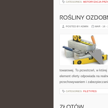
CATEGORIES:
MOTORYZACJA PRZ
ROŚLINY OZDOB
POSTED BY ADMIN
MAR - 16 -
towarowej. To przestrzeń, w które
element oferty odpowiada na real
przechowywaniem i zabezpieczanie
CATEGORIES:
FILETYPES
ZŁOTÓW