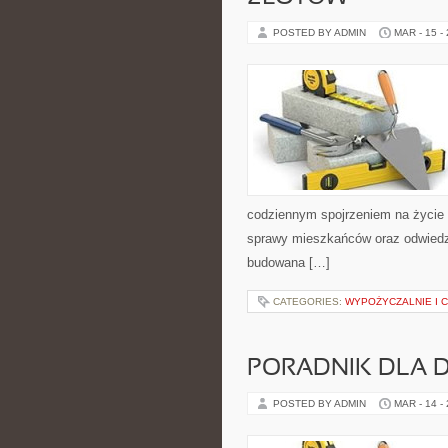
POSTED BY ADMIN
MAR - 15 -
codziennym spojrzeniem na życie m
sprawy mieszkańców oraz odwiedzaj
budowana […]
CATEGORIES:
WYPOŻYCZALNIE I 
PORADNIK DLA
POSTED BY ADMIN
MAR - 14 -