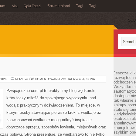
wum
Strumieniami
Tagi
Tagi
Mój
Spis Treści
SUB
Jeszcze kilk
rozwój techn
TECHNIKI
 2026
MOŻLIWOŚĆ KOMENTOWANIA
ZOSTAŁA WYŁĄCZONA
odchodzenie
I
TRIKI
Wszystko mia
Pzwpajeczno.com.pl to praktyczny blog wędkarski,
zautomatyzow
dostępne ni
który łączy miłość do spokojnego wypoczynku nad
tak właśnie 
zakupy przen
wodą z praktycznym doświadczeniem. To miejsce, w
stało się ta
którym osoby stawiające pierwsze kroki z wędką oraz
kiedykolwiek
osób zaczęł
zaawansowani wędkarze mogą odkryć inspiracje
anonimowymi
dotyczące sprzętu, sposobów łowienia, miejscówek oraz
zaprojektow
szybkim obro
czas połowu. Strona prezentuje, że wędkarstwo to nie tylko