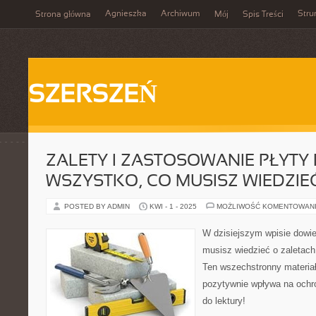
Agnieszka
Archiwum
Stru
Strona główna
Mój
Spis Treści
SZERSZEŃ
ZALETY I ZASTOSOWANIE PŁYTY P
WSZYSTKO, CO MUSISZ WIEDZIE
POSTED BY ADMIN
KWI - 1 - 2025
MOŻLIWOŚĆ KOMENTOWAN
W dzisiejszym wpisie dowie
musisz wiedzieć o zaletach
Ten wszechstronny materiał
pozytywnie wpływa na ochr
do lektury!