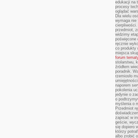
edukacji na
procesy tec
oglądać wars
Dla wielu os
wymaga nie t
cierpliwości
przedmiot, z
widzimy etap
poświęcone d
ręcznie wyk
co produkty 
miejsca skup
forum temat
stolarstwu, 
źródłem wied
poradnik. W
rzemiosło ma
umiejętności
naporem sery
pokolenia uc
jedynie o za
o podtrzymy
myślenia o m
Przedmiot r
doświadczeni
zapisać w in
geście, wycz
się dopiero 
którzy potra
albo zrobić