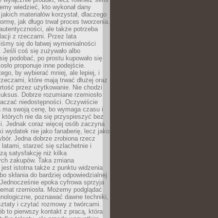
emy wiedzieć, kto wykonał dany
 jakich materiałów korzystał, dlaczego
formę, jak długo trwał proces tworzenia.
autentyczności, ale także potrzeba
acji z rzeczami. Przez lata
iśmy się do łatwej wymienialności
 Jeśli coś się zużywało albo
się podobać, po prostu kupowało się
sło proponuje inne podejście.
ego, by wybierać mniej, ale lepiej, i
rzeczami, które mają trwać dłużej oraz
rtość przez użytkowanie. Nie chodzi
luksus. Dobrze rozumiane rzemiosło
naczać niedostępności. Oczywiście
a ma swoją cenę, bo wymaga czasu i
 których nie da się przyspieszyć bez
ci. Jednak coraz więcej osób zaczyna
ki wydatek nie jako fanaberię, lecz jako
bór. Jedna dobrze zrobiona rzecz
latami, starzeć się szlachetnie i
ą satysfakcję niż kilka
ch zakupów. Taka zmiana
jest istotna także z punktu widzenia
bo skłania do bardziej odpowiedzialnej
 Jednocześnie epoka cyfrowa sprzyja
 temat rzemiosła. Możemy podglądać
hnologiczne, poznawać dawne techniki,
ztaty i czytać rozmowy z twórcami.
ób to pierwszy kontakt z pracą, która