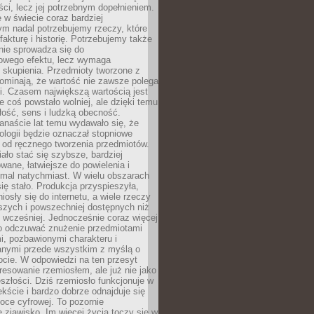
i, lecz jej potrzebnym dopełnieniem.
 w świecie coraz bardziej
ym nadal potrzebujemy rzeczy, które
 fakturę i historię. Potrzebujemy także
 nie sprowadza się do
owego efektu, lecz wymaga
 i skupienia. Przedmioty tworzone z
ominają, że wartość nie zawsze polega
i. Czasem największą wartością jest
że coś powstało wolniej, ale dzięki temu
łość, sens i ludzką obecność.
anaście lat temu wydawało się, że
ologii będzie oznaczał stopniowe
 od ręcznego tworzenia przedmiotów.
ło stać się szybsze, bardziej
ane, łatwiejsze do powielenia i
emal natychmiast. W wielu obszarach
się stało. Produkcja przyspieszyła,
iosły się do internetu, a wiele rzeczy
ńszych i powszechniej dostępnych niż
 wcześniej. Jednocześnie coraz więcej
o odczuwać znużenie przedmiotami
, pozbawionymi charakteru i
anymi przede wszystkim z myślą o
cie. W odpowiedzi na ten przesyt
resowanie rzemiosłem, ale już nie jako
eszłości. Dziś rzemiosło funkcjonuje w
ście i bardzo dobrze odnajduje się
oce cyfrowej. To pozornie
 zjawisko. Im więcej życia toczy się w