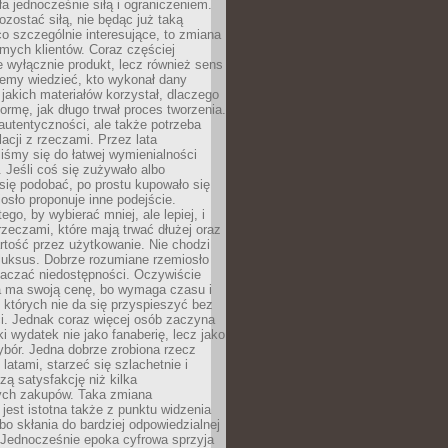
ła jednocześnie siłą i ograniczeniem.
zostać siłą, nie będąc już taką
 co szczególnie interesujące, to zmiana
mych klientów. Coraz częściej
 wyłącznie produkt, lecz również sens
emy wiedzieć, kto wykonał dany
 jakich materiałów korzystał, dlaczego
formę, jak długo trwał proces tworzenia.
autentyczności, ale także potrzeba
acji z rzeczami. Przez lata
iśmy się do łatwej wymienialności
 Jeśli coś się zużywało albo
się podobać, po prostu kupowało się
sło proponuje inne podejście.
ego, by wybierać mniej, ale lepiej, i
rzeczami, które mają trwać dłużej oraz
rtość przez użytkowanie. Nie chodzi
luksus. Dobrze rozumiane rzemiosło
naczać niedostępności. Oczywiście
a ma swoją cenę, bo wymaga czasu i
 których nie da się przyspieszyć bez
ci. Jednak coraz więcej osób zaczyna
ki wydatek nie jako fanaberię, lecz jako
bór. Jedna dobrze zrobiona rzecz
latami, starzeć się szlachetnie i
ą satysfakcję niż kilka
ch zakupów. Taka zmiana
jest istotna także z punktu widzenia
bo skłania do bardziej odpowiedzialnej
 Jednocześnie epoka cyfrowa sprzyja