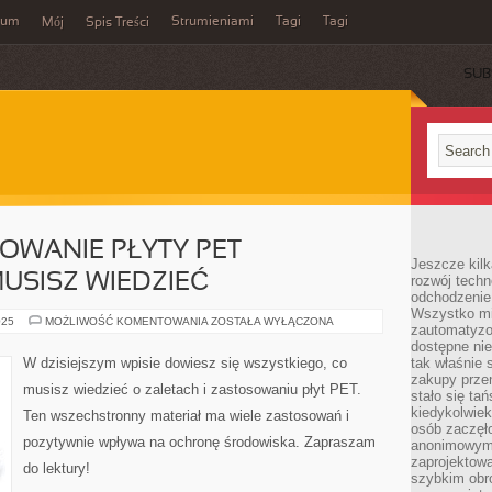
wum
Strumieniami
Tagi
Tagi
Mój
Spis Treści
SUB
OWANIE PŁYTY PET –
Jeszcze kilk
USISZ WIEDZIEĆ
rozwój techn
odchodzenie
Wszystko mia
ZALETY
025
MOŻLIWOŚĆ KOMENTOWANIA
ZOSTAŁA WYŁĄCZONA
zautomatyzow
I
ZASTOSOWANIE
dostępne ni
PŁYTY
W dzisiejszym wpisie dowiesz się wszystkiego, co
tak właśnie 
PET
zakupy przen
–
musisz wiedzieć o zaletach i zastosowaniu płyt PET.
WSZYSTKO,
stało się ta
CO
kiedykolwiek
Ten wszechstronny materiał ma wiele zastosowań i
MUSISZ
osób zaczęł
WIEDZIEĆ
pozytywnie wpływa na ochronę środowiska. Zapraszam
anonimowymi
zaprojektow
do lektury!
szybkim obro