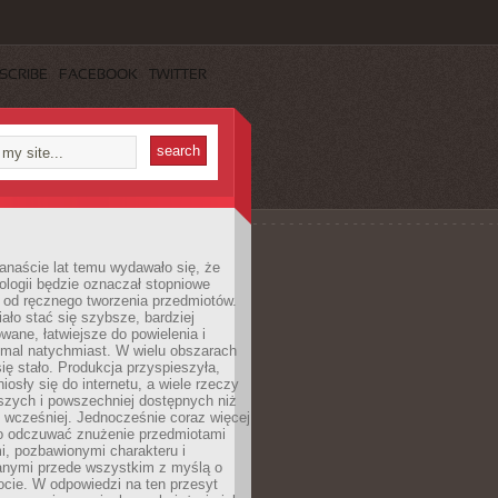
SCRIBE
FACEBOOK
TWITTER
anaście lat temu wydawało się, że
ologii będzie oznaczał stopniowe
 od ręcznego tworzenia przedmiotów.
ło stać się szybsze, bardziej
ane, łatwiejsze do powielenia i
emal natychmiast. W wielu obszarach
się stało. Produkcja przyspieszyła,
iosły się do internetu, a wiele rzeczy
ńszych i powszechniej dostępnych niż
 wcześniej. Jednocześnie coraz więcej
o odczuwać znużenie przedmiotami
, pozbawionymi charakteru i
anymi przede wszystkim z myślą o
cie. W odpowiedzi na ten przesyt