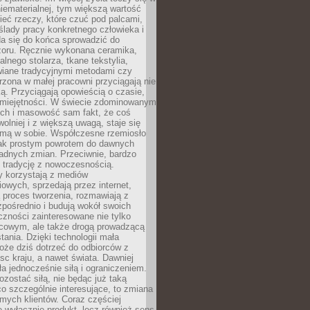
niematerialnej, tym większą wartość
eć rzeczy, które czuć pod palcami,
ślady pracy konkretnego człowieka i
da się do końca sprowadzić do
zoru. Ręcznie wykonana ceramika,
alnego stolarza, tkane tekstylia,
wiane tradycyjnymi metodami czy
orzona w małej pracowni przyciągają nie
ką. Przyciągają opowieścią o czasie,
 umiejętności. W świecie zdominowanym
ech i masowość sam fakt, że coś
olniej i z większą uwagą, staje się
amą w sobie. Współczesne rzemiosło
dnak prostym powrotem do dawnych
adnych zmian. Przeciwnie, bardzo
 tradycję z nowoczesnością.
y korzystają z mediów
owych, sprzedają przez internet,
 proces tworzenia, rozmawiają z
zpośrednio i budują wokół swoich
zności zainteresowane nie tylko
cowym, ale także drogą prowadzącą
tania. Dzięki technologii mała
oże dziś dotrzeć do odbiorców z
sc kraju, a nawet świata. Dawniej
ła jednocześnie siłą i ograniczeniem.
zostać siłą, nie będąc już taką
 co szczególnie interesujące, to zmiana
mych klientów. Coraz częściej
 wyłącznie produkt, lecz również sens