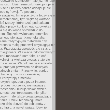
resowanie rzemiosłem, ale już nie jako
eszłości. Dziś rzemiosło funkcjonuje w
ście i bardzo dobrze odnajduje się
oce cyfrowej. To pozornie
 zjawisko. Im więcej życia toczy się w
niematerialnej, tym większą wartość
eć rzeczy, które czuć pod palcami,
ślady pracy konkretnego człowieka i
da się do końca sprowadzić do
zoru. Ręcznie wykonana ceramika,
alnego stolarza, tkane tekstylia,
wiane tradycyjnymi metodami czy
orzona w małej pracowni przyciągają nie
ką. Przyciągają opowieścią o czasie,
 umiejętności. W świecie zdominowanym
ech i masowość sam fakt, że coś
olniej i z większą uwagą, staje się
amą w sobie. Współczesne rzemiosło
dnak prostym powrotem do dawnych
adnych zmian. Przeciwnie, bardzo
 tradycję z nowoczesnością.
y korzystają z mediów
owych, sprzedają przez internet,
 proces tworzenia, rozmawiają z
zpośrednio i budują wokół swoich
zności zainteresowane nie tylko
cowym, ale także drogą prowadzącą
tania. Dzięki technologii mała
oże dziś dotrzeć do odbiorców z
sc kraju, a nawet świata. Dawniej