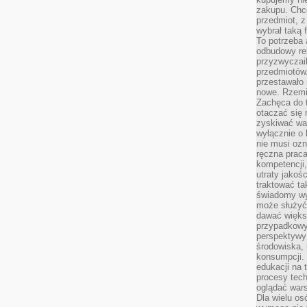
zakupu. Chc
przedmiot, z
wybrał taką 
To potrzeba 
odbudowy rel
przyzwyczail
przedmiotów.
przestawało 
nowe. Rzemio
Zachęca do t
otaczać się 
zyskiwać wa
wyłącznie o 
nie musi oz
ręczna prac
kompetencji,
utraty jakoś
traktować ta
świadomy wy
może służyć 
dawać większ
przypadkowy
perspektywy 
środowiska, 
konsumpcji.
edukacji na
procesy tec
oglądać wars
Dla wielu os