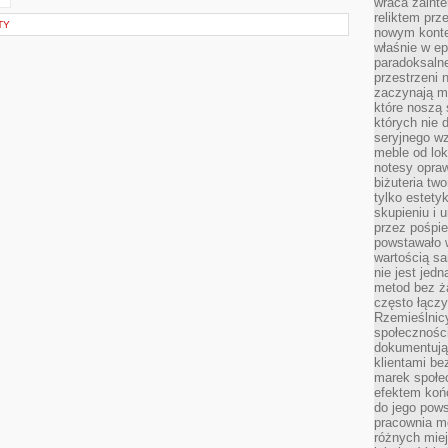
wraca zainte
reliktem prz
TY
nowym kontek
właśnie w ep
paradoksalne
przestrzeni 
zaczynają mi
które noszą 
których nie 
seryjnego w
meble od lok
notesy opra
biżuteria tw
tylko estety
skupieniu i
przez pośpi
powstawało w
wartością s
nie jest je
metod bez ż
często łączy
Rzemieślnic
społeczności
dokumentują
klientami be
marek społec
efektem koń
do jego pows
pracownia m
różnych miej