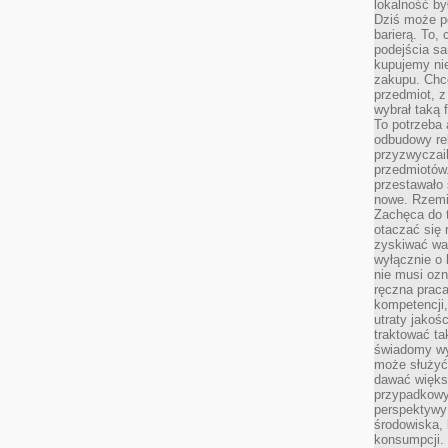
lokalność by
Dziś może po
barierą. To,
podejścia sa
kupujemy nie
zakupu. Chc
przedmiot, z
wybrał taką 
To potrzeba 
odbudowy rel
przyzwyczail
przedmiotów.
przestawało 
nowe. Rzemio
Zachęca do t
otaczać się 
zyskiwać wa
wyłącznie o 
nie musi oz
ręczna prac
kompetencji,
utraty jakoś
traktować ta
świadomy wy
może służyć 
dawać większ
przypadkowy
perspektywy 
środowiska, 
konsumpcji.