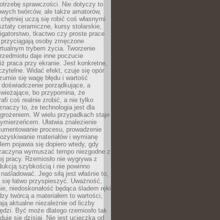
otrzebę sprawczości. Nie dotyczy to
owych twórców, ale także amatorów,
 chętniej uczą się robić coś własnymi
ztaty ceramiczne, kursy stolarskie,
oligatorstwo, tkactwo czy proste prace
 przyciągają osoby zmęczone
rtualnym trybem życia. Tworzenie
rzedmiotu daje inne poczucie
niż praca przy ekranie. Jest konkretne,
 czytelne. Widać efekt, czuje się opór
ozumie się wagę błędu i wartość
 doświadczenie porządkujące, a
wieżające, bo przypomina, że
afi coś realnie zrobić, a nie tylko
znaczy to, że technologia jest dla
agrożeniem. W wielu przypadkach staje
zymierzeńcem. Ułatwia znalezienie
okumentowanie procesu, prowadzenie
pozyskiwanie materiałów i wymianę
lem pojawia się dopiero wtedy, gdy
 zaczyna wymuszać tempo niezgodne z
ej pracy. Rzemiosło nie wygrywa z
ukcją szybkością i nie powinno
 naśladować. Jego siłą jest właśnie to,
 się łatwo przyspieszyć. Uważność,
ie, niedoskonałość będąca śladem ręki
ędzy twórcą a materiałem to wartości,
ają aktualne niezależnie od liczby
ędzi. Być może dlatego rzemiosło tak
duje się dzisiaj. Nie jest ucieczką od