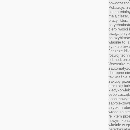
nowoczesnośc
Pokazuje, że
niematerialn
mają ciężar,
pracy, która
natychmiast
cierpliwości
uwagą przyp
na szybkośc
właśnie to, 
zyskało trwa
Jeszcze kilk
rozwój techn
odchodzenie
Wszystko mia
zautomatyzow
dostępne ni
tak właśnie 
zakupy przen
stało się ta
kiedykolwiek
osób zaczęł
anonimowymi
zaprojektow
szybkim obro
wraca zainte
reliktem prz
nowym kontek
właśnie w ep
paradoksalne