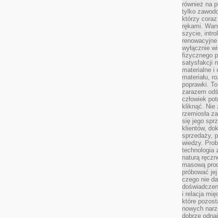
również na p
tylko zawod
którzy coraz
rękami. Wars
szycie, intr
renowacyjne
wyłącznie wi
fizycznego p
satysfakcji 
materialne i
materiału, r
poprawki. To
zarazem odś
człowiek potr
kliknąć. Nie 
rzemiosła z
się jego spr
klientów, d
sprzedaży, 
wiedzy. Prob
technologia
naturą ręczn
masową prod
próbować jej
czego nie da
doświadczen
i relacja mi
które pozost
nowych narz
dobrze odnaj