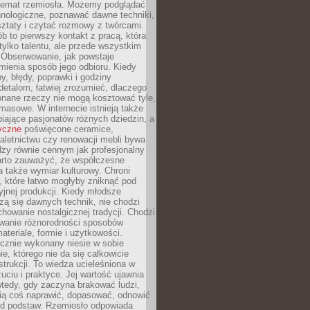
 temat rzemiosła. Możemy podglądać
hnologiczne, poznawać dawne techniki,
ztaty i czytać rozmowy z twórcami.
ób to pierwszy kontakt z pracą, która
ylko talentu, ale przede wszystkim
. Obserwowanie, jak powstaje
mienia sposób jego odbioru. Kiedy
y, błędy, poprawki i godziny
etalom, łatwiej zrozumieć, dlaczego
onane rzeczy nie mogą kosztować tyle,
masowe. W internecie istnieją także
iające pasjonatów różnych dziedzin, a
yczne
poświęcone ceramice,
kaletnictwu czy renowacji mebli bywa
zy równie cennym jak profesjonalny
arto zauważyć, że współczesne
 także wymiar kulturowy. Chroni
, które łatwo mogłyby zniknąć pod
jnej produkcji. Kiedy młodsze
zą się dawnych technik, nie chodzi
chowanie nostalgicznej tradycji. Chodzi
wanie różnorodności sposobów
ateriale, formie i użytkowości.
ęcznie wykonany niesie w sobie
e, którego nie da się całkowicie
strukcji. To wiedza ucieleśniona w
uciu i praktyce. Jej wartość ujawnia
wtedy, gdy zaczyna brakować ludzi,
fią coś naprawić, dopasować, odnowić
 od podstaw. Rzemiosło odpowiada