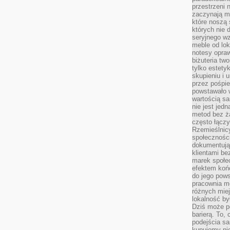
przestrzeni 
zaczynają mi
które noszą 
których nie 
seryjnego w
meble od lok
notesy opra
biżuteria tw
tylko estety
skupieniu i
przez pośpi
powstawało w
wartością s
nie jest je
metod bez ż
często łączy
Rzemieślnic
społeczności
dokumentują
klientami be
marek społec
efektem koń
do jego pows
pracownia m
różnych miej
lokalność by
Dziś może po
barierą. To,
podejścia sa
kupujemy nie