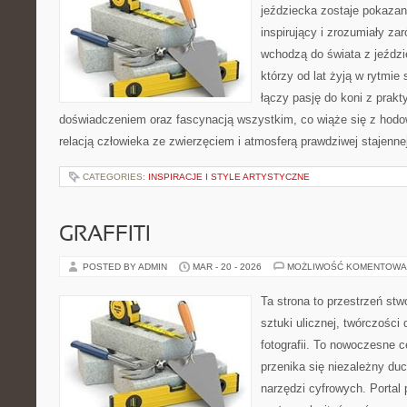
jeździecka zostaje pokaza
inspirujący i zrozumiały za
wchodzą do świata z jeździe
którzy od lat żyją w rytmie 
łączy pasję do koni z prak
doświadczeniem oraz fascynacją wszystkim, co wiąże się z hodow
relacją człowieka ze zwierzęciem i atmosferą prawdziwej stajenne
CATEGORIES:
INSPIRACJE I STYLE ARTYSTYCZNE
GRAFFITI
POSTED BY ADMIN
MAR - 20 - 2026
MOŻLIWOŚĆ KOMENTOWA
Ta strona to przestrzeń stw
sztuki ulicznej, twórczości 
fotografii. To nowoczesne c
przenika się niezależny duc
narzędzi cyfrowych. Portal