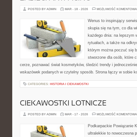
POSTED BY ADMIN
MAR - 18 - 2026
MOŻLIWOŚĆ KOMENTOWA
Wenus to inspirujący serwi
skupia się na tym, co dla w
każdego dnia: na lepszym 
rytuałach, a także na odkr
którym można poczuć się ba
stworzone dla osób, które 
cerze, poznawać świat kosmetyków, śledzić trendy i jednocześni
wskazówek podanych w czytelny sposób. Strona łączy w sobie ko
CATEGORIES:
HISTORIA I CIEKAWOSTKI
CIEKAWOSTKI LOTNICZE
POSTED BY ADMIN
MAR - 17 - 2026
MOŻLIWOŚĆ KOMENTOWA
Podkarpackie Powiązanie K
ultralekkie to nowoczesna p