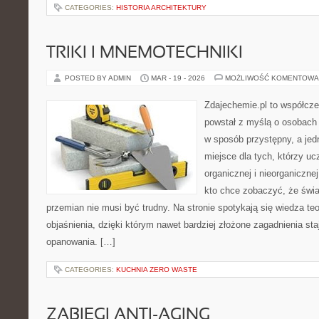
CATEGORIES:
HISTORIA ARCHITEKTURY
TRIKI I MNEMOTECHNIKI
POSTED BY ADMIN
MAR - 19 - 2026
MOŻLIWOŚĆ KOMENTOWA
Zdajechemie.pl to współcze
powstał z myślą o osobac
w sposób przystępny, a jed
miejsce dla tych, którzy uc
organicznej i nieorganiczne
kto chce zobaczyć, że świat
przemian nie musi być trudny. Na stronie spotykają się wiedza t
objaśnienia, dzięki którym nawet bardziej złożone zagadnienia staj
opanowania. […]
CATEGORIES:
KUCHNIA ZERO WASTE
ZABIEGI ANTI-AGING