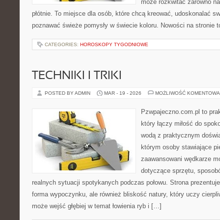
może rozkwitać zarówno na 
płótnie. To miejsce dla osób, które chcą kreować, udoskonalać sw
poznawać świeże pomysły w świecie koloru. Nowości na stronie to 
CATEGORIES:
HOROSKOPY TYGODNIOWE
TECHNIKI I TRIKI
POSTED BY ADMIN
MAR - 19 - 2026
MOŻLIWOŚĆ KOMENTOWA
Pzwpajeczno.com.pl to prak
który łączy miłość do spo
wodą z praktycznym doświa
którym osoby stawiające pi
zaawansowani wędkarze mog
dotyczące sprzętu, sposobó
realnych sytuacji spotykanych podczas połowu. Strona prezentuje
forma wypoczynku, ale również bliskość natury, który uczy cierpl
może wejść głębiej w temat łowienia ryb i […]