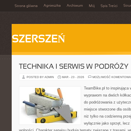
Agnieszka
Archiwum
Stru
Strona główna
Mój
Spis Treści
SZERSZEŃ
TECHNIKA I SERWIS W PODRÓŻY
POSTED BY ADMIN
MAR - 23 - 2026
MOŻLIWOŚĆ KOMENTOWA
TeamBike.pl to inspirująca
wyprawom na dwóch kółkach
do podróżowania z użytec
miejsce stworzone dla osób
niż tylko na codzienną przej
wyłącznie jako sprzęt, lecz
wolności. Charakter serwisu budują tematy związane z trasami, 