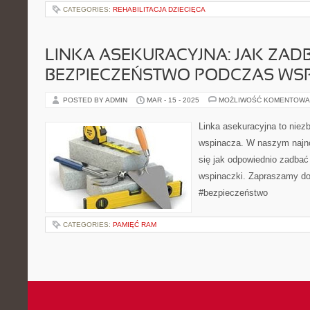
CATEGORIES:
REHABILITACJA DZIECIĘCA
LINKA ASEKURACYJNA: JAK ZAD
BEZPIECZEŃSTWO PODCZAS WSP
POSTED BY ADMIN
MAR - 15 - 2025
MOŻLIWOŚĆ KOMENTOWA
Linka asekuracyjna to niez
wspinacza. W naszym najn
się jak odpowiednio zadba
wspinaczki. Zapraszamy do
#bezpieczeństwo
CATEGORIES:
PAMIĘĆ RAM