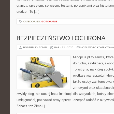
granicą, sprzętem, serwisem, testami, poradnikami oraz historiam
drodze. To […]
CATEGORIES:
GOTOWANIE
BEZPIECZEŃSTWO I OCHRONA
POSTED BY ADMIN
MAR - 22 - 2026
MOŻLIWOŚĆ KOMENTOWA
Micoplus.pl to serwis, któr
do ruchu, szybkości, swobo
To witryna, na której spotyk
wrotkarstwa, sprzętu hybry
także osoby zainteresowane
zimowymi oraz skateboardin
zwykły blog, ale raczej baza inspiracji dla wszystkich, którzy chc
umiejętności, poznawać nowy sprzęt i czerpać radość z aktywnoś
Zobacz też Zima i […]