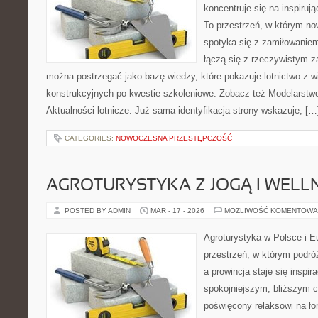
koncentruje się na inspirują
To przestrzeń, w którym n
spotyka się z zamiłowaniem 
łączą się z rzeczywistym 
można postrzegać jako bazę wiedzy, które pokazuje lotnictwo z wi
konstrukcyjnych po kwestie szkoleniowe. Zobacz też Modelarstwo 
Aktualności lotnicze. Już sama identyfikacja strony wskazuje, […
CATEGORIES:
NOWOCZESNA PRZESTĘPCZOŚĆ
AGROTURYSTYKA Z JOGĄ I WELL
POSTED BY ADMIN
MAR - 17 - 2026
MOŻLIWOŚĆ KOMENTOWA
Agroturystyka w Polsce i Eu
przestrzeń, w którym podró
a prowincja staje się inspi
spokojniejszym, bliższym c
poświęcony relaksowi na ło