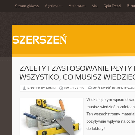
Agnieszka
Archiwum
Stru
Strona główna
Mój
Spis Treści
SZERSZEŃ
ZALETY I ZASTOSOWANIE PŁYTY P
WSZYSTKO, CO MUSISZ WIEDZIE
POSTED BY ADMIN
KWI - 1 - 2025
MOŻLIWOŚĆ KOMENTOWAN
W dzisiejszym wpisie dowie
musisz wiedzieć o zaletach
Ten wszechstronny materiał
pozytywnie wpływa na ochr
do lektury!