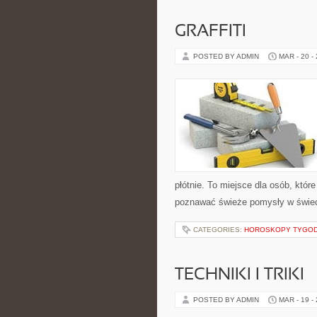
GRAFFITI
POSTED BY ADMIN
MAR - 20 -
płótnie. To miejsce dla osób, któ
poznawać świeże pomysły w świecie
CATEGORIES:
HOROSKOPY TYGO
TECHNIKI I TRIKI
POSTED BY ADMIN
MAR - 19 -