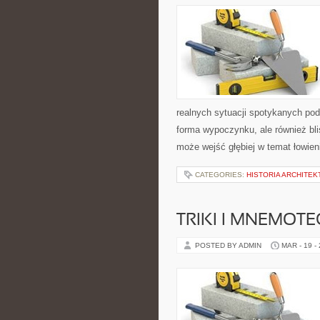
realnych sytuacji spotykanych pod
forma wypoczynku, ale również bli
może wejść głębiej w temat łowieni
CATEGORIES:
HISTORIA ARCHITEK
TRIKI I MNEMOTE
POSTED BY ADMIN
MAR - 19 -