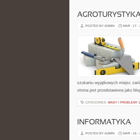
AGROTURYSTYKA 
POSTED BY ADMIN
MAR - 17 -
szukaniu wyjątkowych miejsc zaró
strona jest przedstawiona jako blo
CATEGORIES:
WADY I PROBLEMY 
INFORMATYKA
POSTED BY ADMIN
MAR - 16 -