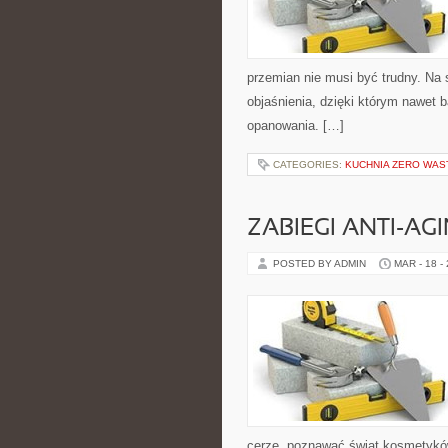
przemian nie musi być trudny. Na 
objaśnienia, dzięki którym nawet b
opanowania. […]
CATEGORIES:
KUCHNIA ZERO WAS
ZABIEGI ANTI-AG
POSTED BY ADMIN
MAR - 18 -
cerze, poznawać świat kosmetyków