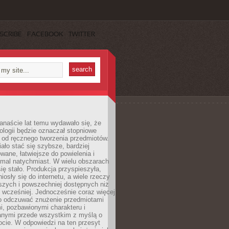
SCRIBE
FACEBOOK
TWITTER
anaście lat temu wydawało się, że
ologii będzie oznaczał stopniowe
 od ręcznego tworzenia przedmiotów.
ło stać się szybsze, bardziej
ane, łatwiejsze do powielenia i
emal natychmiast. W wielu obszarach
się stało. Produkcja przyspieszyła,
iosły się do internetu, a wiele rzeczy
ńszych i powszechniej dostępnych niż
 wcześniej. Jednocześnie coraz więcej
o odczuwać znużenie przedmiotami
, pozbawionymi charakteru i
anymi przede wszystkim z myślą o
cie. W odpowiedzi na ten przesyt