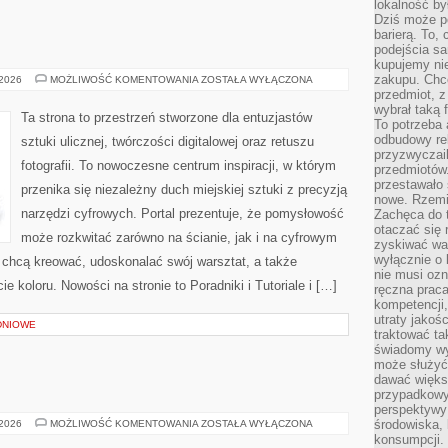
lokalność by
Dziś może po
barierą. To,
podejścia sa
kupujemy nie
zakupu. Chc
GRAFFITI
 2026
MOŻLIWOŚĆ KOMENTOWANIA
ZOSTAŁA WYŁĄCZONA
przedmiot, z
wybrał taką 
Ta strona to przestrzeń stworzone dla entuzjastów
To potrzeba 
odbudowy rel
sztuki ulicznej, twórczości digitalowej oraz retuszu
przyzwyczail
fotografii. To nowoczesne centrum inspiracji, w którym
przedmiotów.
przestawało 
przenika się niezależny duch miejskiej sztuki z precyzją
nowe. Rzemio
narzędzi cyfrowych. Portal prezentuje, że pomysłowość
Zachęca do t
otaczać się 
może rozkwitać zarówno na ścianie, jak i na cyfrowym
zyskiwać wa
wyłącznie o 
re chcą kreować, udoskonalać swój warsztat, a także
nie musi oz
 koloru. Nowości na stronie to Poradniki i Tutoriale i […]
ręczna prac
kompetencji,
utraty jakoś
DNIOWE
traktować ta
świadomy wy
może służyć 
dawać większ
przypadkowy
perspektywy 
TECHNIKI
środowiska, 
 2026
MOŻLIWOŚĆ KOMENTOWANIA
ZOSTAŁA WYŁĄCZONA
I
konsumpcji.
TRIKI