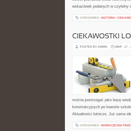
wskazówek podanych w czytelny sp
CATEGORIES:
HISTORIA I CIEKAW
CIEKAWOSTKI LO
POSTED BY ADMIN
MAR - 17 -
można postrzegać jako bazę wiedzy,
konstrukcyjnych po kwestie szkole
Aktualności lotnicze. Już sama id
CATEGORIES:
NOWOCZESNA PRZE