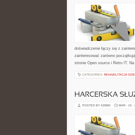
doświadczenie łączy się z zainte
zainteresować zarówno początkują
stronie Open source i Retro IT. Na
CATEGORIES:
REHABILITACJA DZI
HARCERSKA SŁU
POSTED BY ADMIN
MAR - 16 -