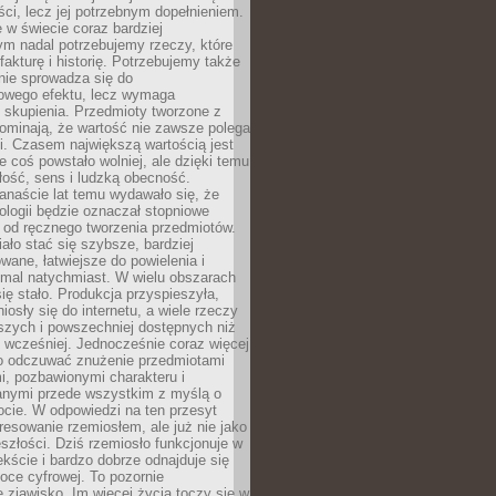
i, lecz jej potrzebnym dopełnieniem.
 w świecie coraz bardziej
ym nadal potrzebujemy rzeczy, które
 fakturę i historię. Potrzebujemy także
 nie sprowadza się do
owego efektu, lecz wymaga
 i skupienia. Przedmioty tworzone z
ominają, że wartość nie zawsze polega
i. Czasem największą wartością jest
że coś powstało wolniej, ale dzięki temu
łość, sens i ludzką obecność.
anaście lat temu wydawało się, że
ologii będzie oznaczał stopniowe
 od ręcznego tworzenia przedmiotów.
ło stać się szybsze, bardziej
ane, łatwiejsze do powielenia i
emal natychmiast. W wielu obszarach
się stało. Produkcja przyspieszyła,
iosły się do internetu, a wiele rzeczy
ńszych i powszechniej dostępnych niż
 wcześniej. Jednocześnie coraz więcej
o odczuwać znużenie przedmiotami
, pozbawionymi charakteru i
anymi przede wszystkim z myślą o
cie. W odpowiedzi na ten przesyt
resowanie rzemiosłem, ale już nie jako
eszłości. Dziś rzemiosło funkcjonuje w
ście i bardzo dobrze odnajduje się
oce cyfrowej. To pozornie
 zjawisko. Im więcej życia toczy się w