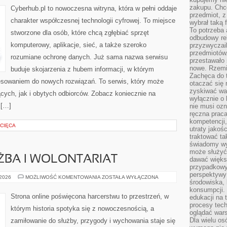
zakupu. Chc
Cyberhub.pl to nowoczesna witryna, która w pełni oddaje
przedmiot, z
charakter współczesnej technologii cyfrowej. To miejsce
wybrał taką 
To potrzeba 
stworzone dla osób, które chcą zgłębiać sprzęt
odbudowy rel
komputerowy, aplikacje, sieć, a także szeroko
przyzwyczail
przedmiotów.
rozumiane ochronę danych. Już sama nazwa serwisu
przestawało 
nowe. Rzemio
buduje skojarzenia z hubem informacji, w którym
Zachęca do t
resowaniem do nowych rozwiązań. To serwis, który może
otaczać się 
zyskiwać wa
cych, jak i obytych odbiorców. Zobacz koniecznie na
wyłącznie o 
 […]
nie musi oz
ręczna prac
kompetencji,
ECIĘCA
utraty jakoś
traktować ta
świadomy wy
może służyć 
ŻBA I WOLONTARIAT
dawać większ
przypadkowy
perspektywy 
HARCERSKA
 2026
MOŻLIWOŚĆ KOMENTOWANIA
ZOSTAŁA WYŁĄCZONA
środowiska, 
SŁUŻBA
I
konsumpcji.
WOLONTARIAT
Strona online poświęcona harcerstwu to przestrzeń, w
edukacji na
procesy tec
którym historia spotyka się z nowoczesnością, a
oglądać wars
Dla wielu os
zamiłowanie do służby, przygody i wychowania staje się