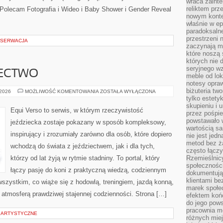
wraca zainte
reliktem prz
Polecam Fotografia i Wideo i Baby Shower i Gender Reveal
nowym kontek
właśnie w ep
paradoksalne
przestrzeni 
NSERWACJA
zaczynają mi
które noszą 
których nie 
seryjnego w
IECTWO
meble od lok
notesy opra
biżuteria tw
TRENING
 2026
MOŻLIWOŚĆ KOMENTOWANIA
ZOSTAŁA WYŁĄCZONA
I
tylko estety
JEŹDZIECTWO
skupieniu i
Equi Verso to serwis, w którym rzeczywistość
przez pośpi
powstawało w
jeździecka zostaje pokazany w sposób kompleksowy,
wartością s
inspirujący i zrozumiały zarówno dla osób, które dopiero
nie jest je
metod bez ż
wchodzą do świata z jeździectwem, jak i dla tych,
często łączy
którzy od lat żyją w rytmie stadniny. To portal, który
Rzemieślnic
społeczności
łączy pasję do koni z praktyczną wiedzą, codziennym
dokumentują
klientami be
szystkim, co wiąże się z hodowlą, treningiem, jazdą konną,
marek społec
i atmosferą prawdziwej stajennej codzienności. Strona […]
efektem koń
do jego pows
pracownia m
E ARTYSTYCZNE
różnych miej