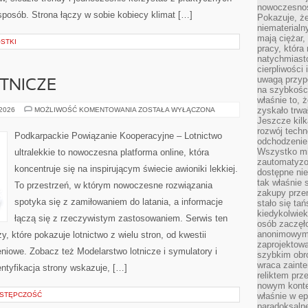
nowoczesnośc
osób. Strona łączy w sobie kobiecy klimat […]
Pokazuje, że
niematerialn
mają ciężar,
OSTKI
pracy, która
natychmiast
cierpliwości
uwagą przyp
TNICZE
na szybkośc
właśnie to, 
CIEKAWOSTKI
zyskało trwa
 2026
MOŻLIWOŚĆ KOMENTOWANIA
ZOSTAŁA WYŁĄCZONA
LOTNICZE
Jeszcze kilk
rozwój techn
Podkarpackie Powiązanie Kooperacyjne – Lotnictwo
odchodzenie
Wszystko mia
ultralekkie to nowoczesna platforma online, która
zautomatyzow
koncentruje się na inspirującym świecie awioniki lekkiej.
dostępne ni
tak właśnie 
To przestrzeń, w którym nowoczesne rozwiązania
zakupy przen
spotyka się z zamiłowaniem do latania, a informacje
stało się ta
kiedykolwiek
łączą się z rzeczywistym zastosowaniem. Serwis ten
osób zaczęł
anonimowymi
 które pokazuje lotnictwo z wielu stron, od kwestii
zaprojektow
niowe. Zobacz też Modelarstwo lotnicze i symulatory i
szybkim obro
wraca zainte
entyfikacja strony wskazuje, […]
reliktem prz
nowym kontek
STĘPCZOŚĆ
właśnie w ep
paradoksalne