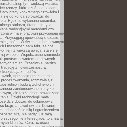
niematerialnej, tym większą wartość
eć rzeczy, które czuć pod palcami,
ślady pracy konkretnego człowieka i
da się do końca sprowadzić do
zoru. Ręcznie wykonana ceramika,
alnego stolarza, tkane tekstylia,
wiane tradycyjnymi metodami czy
orzona w małej pracowni przyciągają nie
ką. Przyciągają opowieścią o czasie,
 umiejętności. W świecie zdominowanym
ech i masowość sam fakt, że coś
olniej i z większą uwagą, staje się
amą w sobie. Współczesne rzemiosło
dnak prostym powrotem do dawnych
adnych zmian. Przeciwnie, bardzo
 tradycję z nowoczesnością.
y korzystają z mediów
owych, sprzedają przez internet,
 proces tworzenia, rozmawiają z
zpośrednio i budują wokół swoich
zności zainteresowane nie tylko
cowym, ale także drogą prowadzącą
tania. Dzięki technologii mała
oże dziś dotrzeć do odbiorców z
sc kraju, a nawet świata. Dawniej
ła jednocześnie siłą i ograniczeniem.
zostać siłą, nie będąc już taką
 co szczególnie interesujące, to zmiana
mych klientów. Coraz częściej
 wyłącznie produkt, lecz również sens