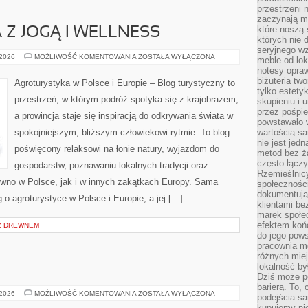
przestrzeni 
zaczynają mi
które noszą 
Z JOGĄ I WELLNESS
których nie 
seryjnego w
AGROTURYSTYKA
 2026
MOŻLIWOŚĆ KOMENTOWANIA
ZOSTAŁA WYŁĄCZONA
meble od lok
Z
notesy opra
JOGĄ
I
biżuteria tw
Agroturystyka w Polsce i Europie – Blog turystyczny to
WELLNESS
tylko estety
przestrzeń, w którym podróż spotyka się z krajobrazem,
skupieniu i
przez pośpi
a prowincja staje się inspiracją do odkrywania świata w
powstawało w
spokojniejszym, bliższym człowiekowi rytmie. To blog
wartością s
nie jest je
poświęcony relaksowi na łonie natury, wyjazdom do
metod bez ż
często łączy
gospodarstw, poznawaniu lokalnych tradycji oraz
Rzemieślnic
wno w Polsce, jak i w innych zakątkach Europy. Sama
społeczności
dokumentują
g o agroturystyce w Polsce i Europie, a jej […]
klientami be
marek społec
efektem koń
Z DREWNEM
do jego pows
pracownia m
różnych miej
lokalność by
Dziś może po
barierą. To,
INFORMATYKA
 2026
MOŻLIWOŚĆ KOMENTOWANIA
ZOSTAŁA WYŁĄCZONA
podejścia sa
kupujemy nie