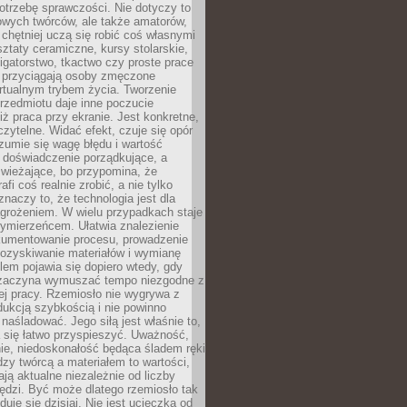
otrzebę sprawczości. Nie dotyczy to
owych twórców, ale także amatorów,
 chętniej uczą się robić coś własnymi
ztaty ceramiczne, kursy stolarskie,
oligatorstwo, tkactwo czy proste prace
 przyciągają osoby zmęczone
rtualnym trybem życia. Tworzenie
rzedmiotu daje inne poczucie
niż praca przy ekranie. Jest konkretne,
 czytelne. Widać efekt, czuje się opór
ozumie się wagę błędu i wartość
 doświadczenie porządkujące, a
wieżające, bo przypomina, że
afi coś realnie zrobić, a nie tylko
znaczy to, że technologia jest dla
agrożeniem. W wielu przypadkach staje
zymierzeńcem. Ułatwia znalezienie
okumentowanie procesu, prowadzenie
pozyskiwanie materiałów i wymianę
lem pojawia się dopiero wtedy, gdy
 zaczyna wymuszać tempo niezgodne z
ej pracy. Rzemiosło nie wygrywa z
ukcją szybkością i nie powinno
 naśladować. Jego siłą jest właśnie to,
 się łatwo przyspieszyć. Uważność,
ie, niedoskonałość będąca śladem ręki
ędzy twórcą a materiałem to wartości,
ają aktualne niezależnie od liczby
ędzi. Być może dlatego rzemiosło tak
duje się dzisiaj. Nie jest ucieczką od