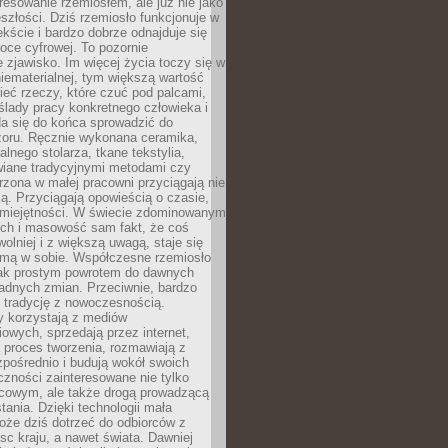
resowanie rzemiosłem, ale już nie jako
eszłości. Dziś rzemiosło funkcjonuje w
ście i bardzo dobrze odnajduje się
oce cyfrowej. To pozornie
 zjawisko. Im więcej życia toczy się w
niematerialnej, tym większą wartość
eć rzeczy, które czuć pod palcami,
ślady pracy konkretnego człowieka i
da się do końca sprowadzić do
zoru. Ręcznie wykonana ceramika,
alnego stolarza, tkane tekstylia,
wiane tradycyjnymi metodami czy
orzona w małej pracowni przyciągają nie
ką. Przyciągają opowieścią o czasie,
 umiejętności. W świecie zdominowanym
ech i masowość sam fakt, że coś
olniej i z większą uwagą, staje się
amą w sobie. Współczesne rzemiosło
dnak prostym powrotem do dawnych
adnych zmian. Przeciwnie, bardzo
 tradycję z nowoczesnością.
y korzystają z mediów
owych, sprzedają przez internet,
 proces tworzenia, rozmawiają z
zpośrednio i budują wokół swoich
zności zainteresowane nie tylko
cowym, ale także drogą prowadzącą
tania. Dzięki technologii mała
oże dziś dotrzeć do odbiorców z
sc kraju, a nawet świata. Dawniej