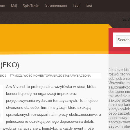
wum
Strumieniami
Tagi
Tagi
Mój
Spis Treści
SUB
(EKO)
Jeszcze kilk
rozwój techn
ZIELONE
 2026
MOŻLIWOŚĆ KOMENTOWANIA
ZOSTAŁA WYŁĄCZONA
odchodzenie
EVENTY
(EKO)
Wszystko mia
Ars Vivendi to profesjonalna wizytówka w sieci, która
zautomatyzow
dostępne ni
koncentruje się na organizacji imprez oraz
tak właśnie 
zakupy przen
przygotowywaniu wydarzeń tematycznych. To miejsce
stało się ta
stworzone dla osób, firm i instytucji, które szukają
kiedykolwiek
osób zaczęł
sprawdzonych rozwiązań na imprezy okolicznościowe, a
anonimowymi
jednocześnie oczekują pełnego dopracowania detali.
zaprojektow
szybkim obro
m wyobraźnia łączy się z logistyką, a każdy event może