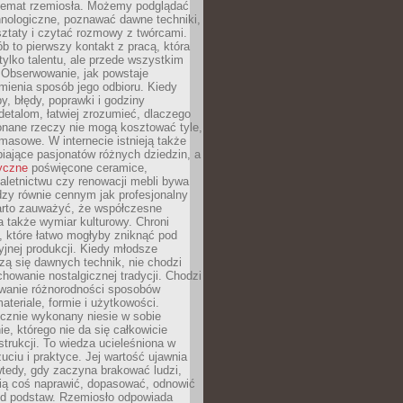
 temat rzemiosła. Możemy podglądać
hnologiczne, poznawać dawne techniki,
ztaty i czytać rozmowy z twórcami.
ób to pierwszy kontakt z pracą, która
ylko talentu, ale przede wszystkim
. Obserwowanie, jak powstaje
mienia sposób jego odbioru. Kiedy
y, błędy, poprawki i godziny
etalom, łatwiej zrozumieć, dlaczego
onane rzeczy nie mogą kosztować tyle,
masowe. W internecie istnieją także
iające pasjonatów różnych dziedzin, a
yczne
poświęcone ceramice,
kaletnictwu czy renowacji mebli bywa
zy równie cennym jak profesjonalny
arto zauważyć, że współczesne
 także wymiar kulturowy. Chroni
, które łatwo mogłyby zniknąć pod
jnej produkcji. Kiedy młodsze
zą się dawnych technik, nie chodzi
chowanie nostalgicznej tradycji. Chodzi
wanie różnorodności sposobów
ateriale, formie i użytkowości.
ęcznie wykonany niesie w sobie
e, którego nie da się całkowicie
strukcji. To wiedza ucieleśniona w
uciu i praktyce. Jej wartość ujawnia
wtedy, gdy zaczyna brakować ludzi,
fią coś naprawić, dopasować, odnowić
 od podstaw. Rzemiosło odpowiada