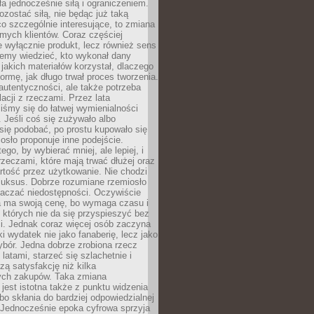
ła jednocześnie siłą i ograniczeniem.
zostać siłą, nie będąc już taką
 co szczególnie interesujące, to zmiana
mych klientów. Coraz częściej
 wyłącznie produkt, lecz również sens
emy wiedzieć, kto wykonał dany
 jakich materiałów korzystał, dlaczego
formę, jak długo trwał proces tworzenia.
autentyczności, ale także potrzeba
acji z rzeczami. Przez lata
iśmy się do łatwej wymienialności
 Jeśli coś się zużywało albo
się podobać, po prostu kupowało się
sło proponuje inne podejście.
ego, by wybierać mniej, ale lepiej, i
rzeczami, które mają trwać dłużej oraz
rtość przez użytkowanie. Nie chodzi
luksus. Dobrze rozumiane rzemiosło
naczać niedostępności. Oczywiście
a ma swoją cenę, bo wymaga czasu i
 których nie da się przyspieszyć bez
ci. Jednak coraz więcej osób zaczyna
ki wydatek nie jako fanaberię, lecz jako
bór. Jedna dobrze zrobiona rzecz
latami, starzeć się szlachetnie i
ą satysfakcję niż kilka
ch zakupów. Taka zmiana
jest istotna także z punktu widzenia
bo skłania do bardziej odpowiedzialnej
 Jednocześnie epoka cyfrowa sprzyja