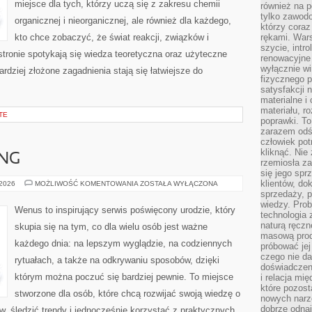
miejsce dla tych, którzy uczą się z zakresu chemii
również na p
tylko zawod
organicznej i nieorganicznej, ale również dla każdego,
którzy coraz
kto chce zobaczyć, że świat reakcji, związków i
rękami. Wars
szycie, intr
stronie spotykają się wiedza teoretyczna oraz użyteczne
renowacyjne
wyłącznie wi
ardziej złożone zagadnienia stają się łatwiejsze do
fizycznego p
satysfakcji 
materialne i
materiału, r
TE
poprawki. To
zarazem odś
człowiek potr
kliknąć. Nie 
ING
rzemiosła z
się jego spr
klientów, d
ZABIEGI
 2026
MOŻLIWOŚĆ KOMENTOWANIA
ZOSTAŁA WYŁĄCZONA
ANTI-
sprzedaży, 
AGING
wiedzy. Prob
Wenus to inspirujący serwis poświęcony urodzie, który
technologia
naturą ręczn
skupia się na tym, co dla wielu osób jest ważne
masową prod
każdego dnia: na lepszym wyglądzie, na codziennych
próbować jej
czego nie da
rytuałach, a także na odkrywaniu sposobów, dzięki
doświadczen
którym można poczuć się bardziej pewnie. To miejsce
i relacja mi
które pozost
stworzone dla osób, które chcą rozwijać swoją wiedzę o
nowych narz
dobrze odnaj
, śledzić trendy i jednocześnie korzystać z praktycznych