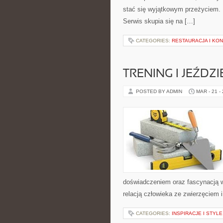
stać się wyjątkowym przeżyciem. 
Serwis skupia się na […]
CATEGORIES:
RESTAURACJA I KO
TRENING I JEŹDZ
POSTED BY ADMIN
MAR - 21 -
doświadczeniem oraz fascynacją w
relacją człowieka ze zwierzęciem 
CATEGORIES:
INSPIRACJE I STYL