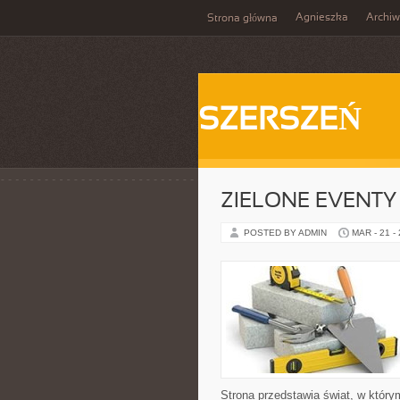
Agnieszka
Archi
Strona główna
SZERSZEŃ
ZIELONE EVENTY 
POSTED BY ADMIN
MAR - 21 -
Strona przedstawia świat, w który