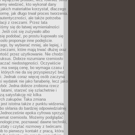
emy wiedzieć, kto wykonał dany
 jakich materiałów korzystał, dlaczego
formę, jak długo trwał proces tworzenia.
autentyczności, ale także potrzeba
acji z rzeczami. Przez lata
iśmy się do łatwej wymienialności
 Jeśli coś się zużywało albo
się podobać, po prostu kupowało się
sło proponuje inne podejście.
ego, by wybierać mniej, ale lepiej, i
rzeczami, które mają trwać dłużej oraz
rtość przez użytkowanie. Nie chodzi
luksus. Dobrze rozumiane rzemiosło
naczać niedostępności. Oczywiście
a ma swoją cenę, bo wymaga czasu i
 których nie da się przyspieszyć bez
ci. Jednak coraz więcej osób zaczyna
ki wydatek nie jako fanaberię, lecz jako
bór. Jedna dobrze zrobiona rzecz
latami, starzeć się szlachetnie i
ą satysfakcję niż kilka
ch zakupów. Taka zmiana
jest istotna także z punktu widzenia
bo skłania do bardziej odpowiedzialnej
 Jednocześnie epoka cyfrowa sprzyja
 temat rzemiosła. Możemy podglądać
hnologiczne, poznawać dawne techniki,
ztaty i czytać rozmowy z twórcami.
ób to pierwszy kontakt z pracą, która