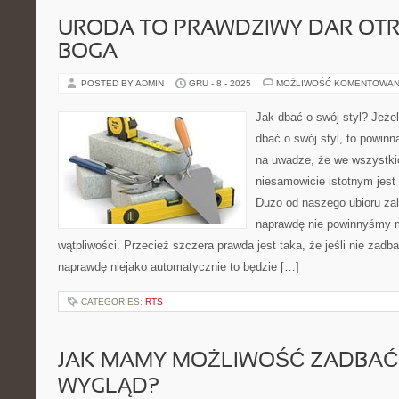
URODA TO PRAWDZIWY DAR OT
BOGA
POSTED BY ADMIN
GRU - 8 - 2025
MOŻLIWOŚĆ KOMENTOWAN
Jak dbać o swój styl? Jeżel
dbać o swój styl, to powin
na uwadze, że we wszystk
niesamowicie istotnym jest 
Dużo od naszego ubioru zal
naprawdę nie powinnyśmy 
wątpliwości. Przecież szczera prawda jest taka, że jeśli nie zadba
naprawdę niejako automatycznie to będzie […]
CATEGORIES:
RTS
JAK MAMY MOŻLIWOŚĆ ZADBAĆ
WYGLĄD?