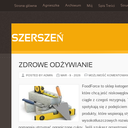
Agnieszka
Archiwum
Stru
Strona główna
Mój
Spis Treści
SZERSZEŃ
ZDROWE ODŻYWIANIE
POSTED BY ADMIN
MAR - 9 - 2026
MOŻLIWOŚĆ KOMENTOWAN
FoodForce to sklep ketogen
które chcą jeść niskowęgl
ciągle z czegoś rezygnują.
spotykają się z podejście
produkty, które wspierają st
wysokotłuszczowych rozwią
pomagają utrzymać ograniczone cukry. Jeśli szukasz przestrzeni, 