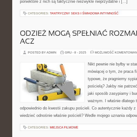
poniektóre z nich są faktycznie niezwykle nieprzydatne i […]
CATEGORIES:
TANTRYCZNY SEKS I ŚWIADOMA INTYMNOŚĆ
ODZIEŻ MOGĄ SPEŁNIAĆ ROZMAI
ACZ
POSTED BY ADMIN
GRU - 8 - 2025
MOŻLIWOŚĆ KOMENTOWAN
Nikt pewnie nie byłby w sta
mówiącej o tym, że praca f
typowe, że pragniemy sypia
pościelą? Jakby nie patrze
jaki sposób zasypiamy i bu
ważnym. I właśnie dlatego 
odpowiednio do kwestii zakupu pościeli. Co autentycznie każdy z
wiedzieć odnośnie właśnie pościeli? Wedle mojego uznania odpowi
CATEGORIES:
MIEJSCA FILMOWE