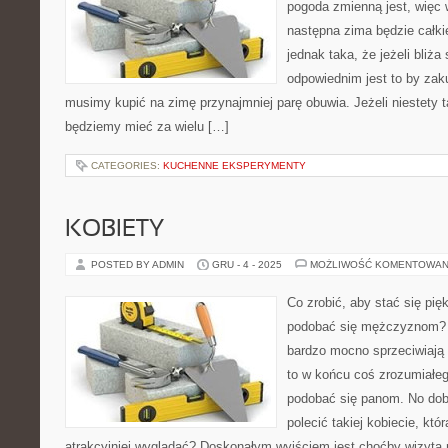
pogoda zmienną jest, więc 
następna zima będzie całki
jednak taka, że jeżeli bliża
odpowiednim jest to by zak
musimy kupić na zimę przynajmniej parę obuwia. Jeżeli niestety ta
będziemy mieć za wielu […]
CATEGORIES:
KUCHENNE EKSPERYMENTY
KOBIETY
POSTED BY ADMIN
GRU - 4 - 2025
MOŻLIWOŚĆ KOMENTOWAN
Co zrobić, aby stać się pię
podobać się mężczyznom? 
bardzo mocno sprzeciwiają 
to w końcu coś zrozumiałeg
podobać się panom. No dob
polecić takiej kobiecie, któ
atrakcyjniej wyglądać? Doskonałym wyjściem jest choćby wizyta