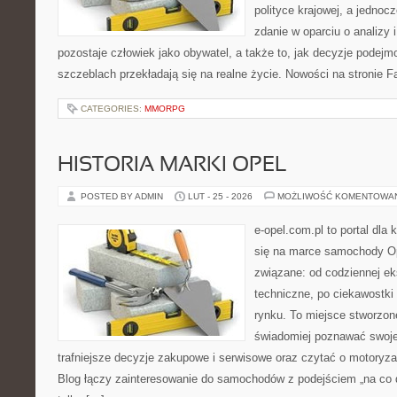
polityce krajowej, a jedno
zdanie w oparciu o analizy
pozostaje człowiek jako obywatel, a także to, jak decyzje podej
szczeblach przekładają się na realne życie. Nowości na stronie Fa
CATEGORIES:
MMORPG
HISTORIA MARKI OPEL
POSTED BY ADMIN
LUT - 25 - 2026
MOŻLIWOŚĆ KOMENTOWA
e-opel.com.pl to portal dla 
się na marce samochody Op
związane: od codziennej eks
techniczne, po ciekawostki
rynku. To miejsce stworzon
świadomiej poznawać swoj
trafniejsze decyzje zakupowe i serwisowe oraz czytać o motoryza
Blog łączy zainteresowanie do samochodów z podejściem „na co dz