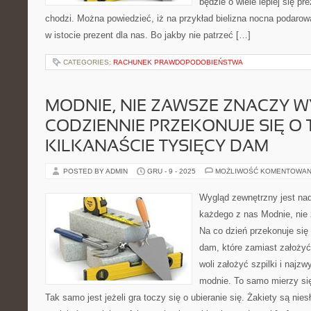
będzie o wiele lepiej się pr
chodzi. Można powiedzieć, iż na przykład bielizna nocna podarow
w istocie prezent dla nas. Bo jakby nie patrzeć […]
CATEGORIES:
RACHUNEK PRAWDOPODOBIEŃSTWA
MODNIE, NIE ZAWSZE ZNACZY W
CODZIENNIE PRZEKONUJE SIĘ O
KILKANAŚCIE TYSIĘCY DAM
POSTED BY ADMIN
GRU - 9 - 2025
MOŻLIWOŚĆ KOMENTOWAN
Wygląd zewnętrzny jest na
każdego z nas Modnie, nie
Na co dzień przekonuje się 
dam, które zamiast założy
woli założyć szpilki i najz
modnie. To samo mierzy się
Tak samo jest jeżeli gra toczy się o ubieranie się. Żakiety są nies