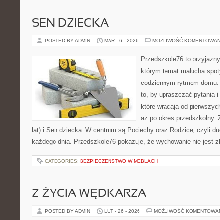
SEN DZIECKA
POSTED BY ADMIN
MAR - 6 - 2026
MOŻLIWOŚĆ KOMENTOWAN
Przedszkole76 to przyjazny
którym temat malucha spoty
codziennym rytmem domu. T
to, by upraszczać pytania i
które wracają od pierwszyc
aż po okres przedszkolny.
lat) i Sen dziecka. W centrum są Pociechy oraz Rodzice, czyli due
każdego dnia. Przedszkole76 pokazuje, że wychowanie nie jest 
CATEGORIES:
BEZPIECZEŃSTWO W MEBLACH
Z ŻYCIA WĘDKARZA
POSTED BY ADMIN
LUT - 26 - 2026
MOŻLIWOŚĆ KOMENTOWA