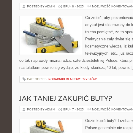
POSTED BY ADMIN
GRU - 8 - 2025
MOŻLIWOŚĆ KOMENTOWAN
Co zrobić, aby prezentować
artykuł jest skierowany do 
trzeba pamiętać, że to spo
Praktycznie cały świat się 
kosmetyczne wiedzą, iż ku
telewizyjnych, etc., już rac
co tak naprawdę można radzić czterdziestoletniej Polsce, która pr
nastolatkom pewnie się wydaje, że kiedy skończą 40 lat, pewnie 
CATEGORIES:
PORADNIKI DLA ROWERZYSTÓW
JAK TANIEJ ZAKUPIĆ BUTY?
POSTED BY ADMIN
GRU - 7 - 2025
MOŻLIWOŚĆ KOMENTOWAN
Gdzie kupić buty? Trzeba 
Polsce generalnie nie rozpi