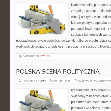
Nadorsze-haller.pl to portal
z myślą o osobach, dla któr
więcej niż tylko weekendo
którym praktyka spotyka te
pomagać łowić mądrzej i z 
szukasz konkretnych wska
uporządkować swoje podejście do taktyki, albo po prostu lubisz c
wędkarskich realiach, znajdziesz tu przyjazną przestrzeń. Nowośc
CATEGORIES:
EVENTY
POLSKA SCENA POLITYCZNA
POSTED BY ADMIN
LUT - 25 - 2026
MOŻLIWOŚĆ KOMENTOWA
ryszard-galla.pl to serwis o 
świadomym uczestnictwie w
przestrzeń dla osób, któr
państwa i wspólnoty, śledz