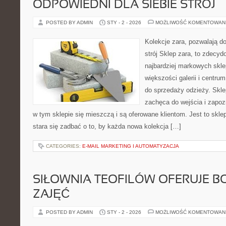
ODPOWIEDNI DLA SIEBIE STRÓJ
POSTED BY ADMIN
STY - 2 - 2026
MOŻLIWOŚĆ KOMENTOWAN
Kolekcje zara, pozwalają do
strój Sklep zara, to zdecyd
najbardziej markowych skle
większości galerii i centr
do sprzedaży odzieży. Skle
zachęca do wejścia i zapoz
w tym sklepie się mieszczą i są oferowane klientom. Jest to sklep
stara się zadbać o to, by każda nowa kolekcja […]
CATEGORIES:
E-MAIL MARKETING I AUTOMATYZACJA
SIŁOWNIA TEOFILÓW OFERUJE B
ZAJĘĆ
POSTED BY ADMIN
STY - 2 - 2026
MOŻLIWOŚĆ KOMENTOWAN