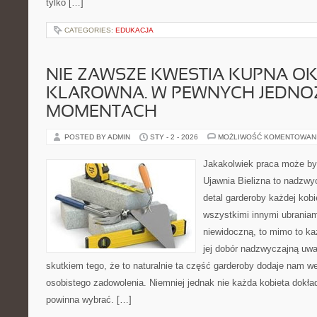
tylko […]
CATEGORIES:
EDUKACJA
NIE ZAWSZE KWESTIA KUPNA OK
KLAROWNA. W PEWNYCH JEDN
MOMENTACH
POSTED BY ADMIN
STY - 2 - 2026
MOŻLIWOŚĆ KOMENTOWAN
Jakakolwiek praca może być 
Ujawnia Bielizna to nadzwy
detal garderoby każdej kob
wszystkimi innymi ubraniam
niewidoczną, to mimo to ka
jej dobór nadzwyczajną uw
skutkiem tego, że to naturalnie ta część garderoby dodaje nam we
osobistego zadowolenia. Niemniej jednak nie każda kobieta dokładn
powinna wybrać. […]