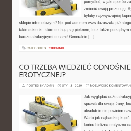
pomyśleć, w jaki sposób za 
zmienić swoją prezencję. 
byłoby najzwyczajniej kupn
sklepie internetowym? Np. pod adresem www.duzaszafa.pl/katego
takie sukienki, które cechują się pięknem, lecz także porządnym 
bardzo atrakcyjnymi cenami! Generalnie […]
CATEGORIES:
ROBDRINKI
CO TRZEBA WIEDZIEĆ ODNOŚNIE 
EROTYCZNEJ?
POSTED BY ADMIN
STY - 2 - 2026
MOŻLIWOŚĆ KOMENTOWAN
Jak wyglądać dużo atrakcyj
sprawić dla swojej żony, le
absolutnie nie powinien na
Warto jak najbardziej kupić
końcu bielizna erotyczna d