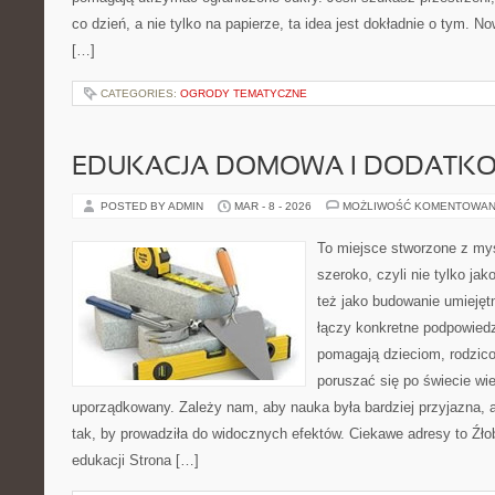
co dzień, a nie tylko na papierze, ta idea jest dokładnie o tym. No
[…]
CATEGORIES:
OGRODY TEMATYCZNE
EDUKACJA DOMOWA I DODATKO
POSTED BY ADMIN
MAR - 8 - 2026
MOŻLIWOŚĆ KOMENTOWAN
To miejsce stworzone z myś
szeroko, czyli nie tylko jak
też jako budowanie umiejęt
łączy konkretne podpowiedz
pomagają dzieciom, rodzic
poruszać się po świecie w
uporządkowany. Zależy nam, aby nauka była bardziej przyjazna, 
tak, by prowadziła do widocznych efektów. Ciekawe adresy to Źłob
edukacji Strona […]