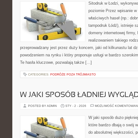
Sitodruk w Łodzi, wykonyw
poziomie Przez wpisanie w 
właściwych haseł (np.: dobr
tampodruk Łódź), istnieje 
domeny internetowej firmy, k
realizowaniem takiego rodza
przeprowadzany jest przez duży koncern, jaki od kilkunastu lat d
powodzeniem na rynku i który proponuje usługi w bardzo szerokim
Te hasła kluczowe, pozwalają także […]
CATEGORIES:
PODRÓŻE POZA TRÓJMIASTO
W JAKI SPOSÓB ŁADNIEJ WYGLĄ
POSTED BY ADMIN
STY - 2 - 2026
MOŻLIWOŚĆ KOMENTOWAN
W jaki sposób dużo pięknie
które bardzo dbają o swój 
do absolutnej większości, 