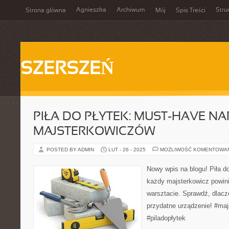
Agnieszka
Archiwum
Stru
Strona główna
Mój
Spis Treści
SZERSZEŃ
PIŁA DO PŁYTEK: MUST-HAVE NA
MAJSTERKOWICZÓW
POSTED BY ADMIN
LUT - 26 - 2025
MOŻLIWOŚĆ KOMENTOWA
Nowy wpis na blogu! Piła do
każdy majsterkowicz powin
warsztacie. Sprawdź, dlacz
przydatne urządzenie! #maj
#piladopłytek