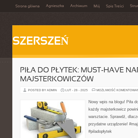
Agnieszka
Archiwum
Stru
Strona główna
Mój
Spis Treści
SZERSZEŃ
PIŁA DO PŁYTEK: MUST-HAVE NA
MAJSTERKOWICZÓW
POSTED BY ADMIN
LUT - 26 - 2025
MOŻLIWOŚĆ KOMENTOWA
Nowy wpis na blogu! Piła do
każdy majsterkowicz powin
warsztacie. Sprawdź, dlacz
przydatne urządzenie! #maj
#piladopłytek