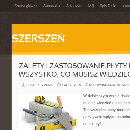
Agnieszka
Archiwum
Stru
Strona główna
Mój
Spis Treści
SZERSZEŃ
ZALETY I ZASTOSOWANIE PŁYTY P
WSZYSTKO, CO MUSISZ WIEDZIE
POSTED BY ADMIN
KWI - 1 - 2025
MOŻLIWOŚĆ KOMENTOWAN
W dzisiejszym wpisie dowie
musisz wiedzieć o zaletach
Ten wszechstronny materiał
pozytywnie wpływa na ochr
do lektury!