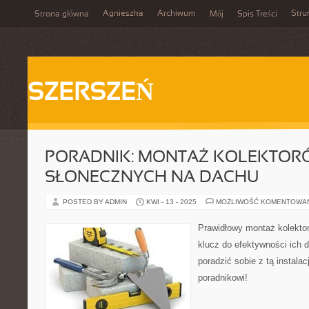
Agnieszka
Archiwum
Stru
Strona główna
Mój
Spis Treści
SZERSZEŃ
PORADNIK: MONTAŻ KOLEKTOR
SŁONECZNYCH NA DACHU
POSTED BY ADMIN
KWI - 13 - 2025
MOŻLIWOŚĆ KOMENTOWA
Prawidłowy montaż kolekto
klucz do efektywności ich d
poradzić sobie z tą instala
poradnikowi!