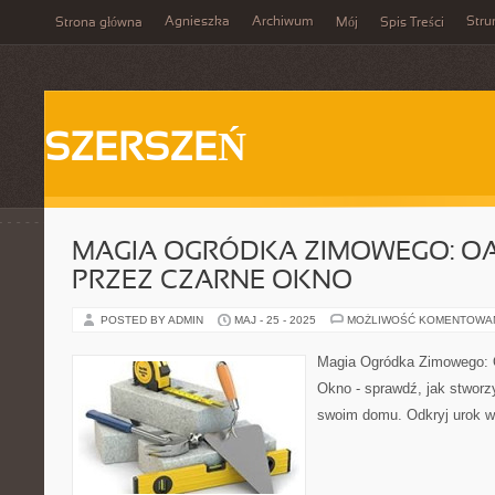
Agnieszka
Archiwum
Stru
Strona główna
Mój
Spis Treści
SZERSZEŃ
MAGIA OGRÓDKA ZIMOWEGO: O
PRZEZ CZARNE OKNO
POSTED BY ADMIN
MAJ - 25 - 2025
MOŻLIWOŚĆ KOMENTOWA
Magia Ogródka Zimowego: 
Okno - sprawdź, jak stworz
swoim domu. Odkryj urok wn