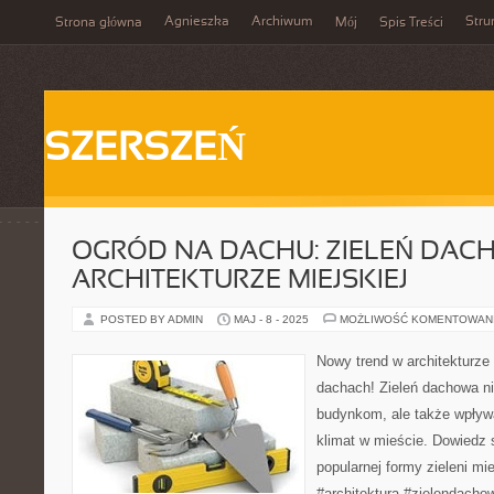
Agnieszka
Archiwum
Stru
Strona główna
Mój
Spis Treści
SZERSZEŃ
OGRÓD NA DACHU: ZIELEŃ DAC
ARCHITEKTURZE MIEJSKIEJ
POSTED BY ADMIN
MAJ - 8 - 2025
MOŻLIWOŚĆ KOMENTOWAN
Nowy trend w architekturze 
dachach! Zieleń dachowa ni
budynkom, ale także wpływa
klimat w mieście. Dowiedz s
popularnej formy zieleni mi
#architektura #zielendacho