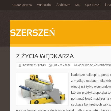
Agnieszka
Archiwum
Stru
Strona główna
Mój
Spis Treści
SZERSZEŃ
Z ŻYCIA WĘDKARZA
POSTED BY ADMIN
LUT - 26 - 2026
MOŻLIWOŚĆ KOMENTOWA
Nadorsze-haller.pl to portal
z myślą o osobach, dla któr
więcej niż tylko weekendo
którym praktyka spotyka te
pomagać łowić mądrzej i z 
szukasz konkretnych wska
uporządkować swoje podejście do taktyki, albo po prostu lubisz c