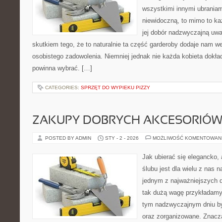
wszystkimi innymi ubraniam
niewidoczną, to mimo to ka
jej dobór nadzwyczajną uw
skutkiem tego, że to naturalnie ta część garderoby dodaje nam we
osobistego zadowolenia. Niemniej jednak nie każda kobieta dokładn
powinna wybrać. […]
CATEGORIES:
SPRZĘT DO WYPIEKU PIZZY
ZAKUPY DOBRYCH AKCESORIÓW
POSTED BY ADMIN
STY - 2 - 2026
MOŻLIWOŚĆ KOMENTOWAN
Jak ubierać się elegancko, 
ślubu jest dla wielu z nas n
jednym z najważniejszych d
tak dużą wagę przykładamy
tym nadzwyczajnym dniu by
oraz zorganizowane. Znac