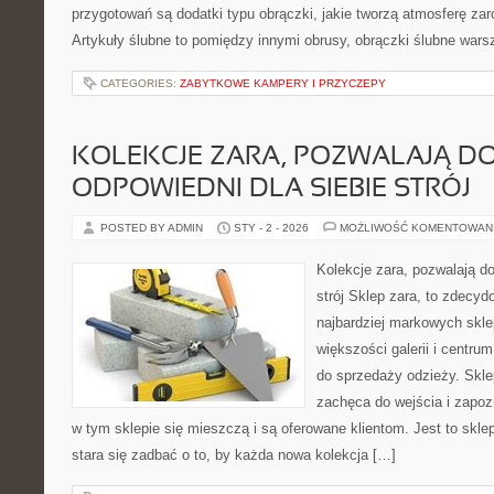
przygotowań są dodatki typu obrączki, jakie tworzą atmosferę zar
Artykuły ślubne to pomiędzy innymi obrusy, obrączki ślubne wars
CATEGORIES:
ZABYTKOWE KAMPERY I PRZYCZEPY
KOLEKCJE ZARA, POZWALAJĄ D
ODPOWIEDNI DLA SIEBIE STRÓJ
POSTED BY ADMIN
STY - 2 - 2026
MOŻLIWOŚĆ KOMENTOWAN
Kolekcje zara, pozwalają do
strój Sklep zara, to zdecyd
najbardziej markowych skle
większości galerii i centr
do sprzedaży odzieży. Skle
zachęca do wejścia i zapoz
w tym sklepie się mieszczą i są oferowane klientom. Jest to sklep
stara się zadbać o to, by każda nowa kolekcja […]