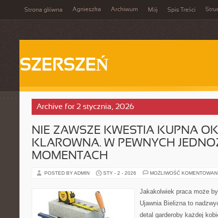
Agnieszka
Archiwum
Stru
Strona główna
Mój
Spis Treści
SZERSZEŃ
Archive for 2 stycznia, 2026
NIE ZAWSZE KWESTIA KUPNA OK
KLAROWNA. W PEWNYCH JEDN
MOMENTACH
POSTED BY ADMIN
STY - 2 - 2026
MOŻLIWOŚĆ KOMENTOWAN
Jakakolwiek praca może być 
Ujawnia Bielizna to nadzwy
detal garderoby każdej kob