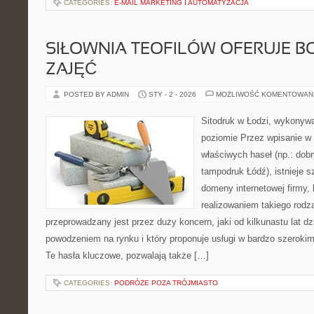
CATEGORIES:
E-MAIL MARKETING I AUTOMATYZACJA
SIŁOWNIA TEOFILÓW OFERUJE B
ZAJĘĆ
POSTED BY ADMIN
STY - 2 - 2026
MOŻLIWOŚĆ KOMENTOWAN
Sitodruk w Łodzi, wykonyw
poziomie Przez wpisanie w 
właściwych haseł (np.: dobr
tampodruk Łódź), istnieje 
domeny internetowej firmy, k
realizowaniem takiego rodza
przeprowadzany jest przez duży koncern, jaki od kilkunastu lat d
powodzeniem na rynku i który proponuje usługi w bardzo szerokim
Te hasła kluczowe, pozwalają także […]
CATEGORIES:
PODRÓŻE POZA TRÓJMIASTO