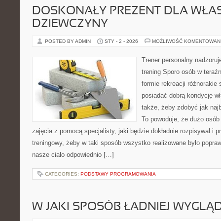
DOSKONAŁY PREZENT DLA WŁA
DZIEWCZYNY
POSTED BY ADMIN
STY - 2 - 2026
MOŻLIWOŚĆ KOMENTOWAN
Trener personalny nadzoru
trening Sporo osób w teraź
formie rekreacji różnorakie
posiadać dobrą kondycję wł
także, żeby zdobyć jak najb
To powoduje, że dużo osób 
zajęcia z pomocą specjalisty, jaki będzie dokładnie rozpisywał i p
treningowy, żeby w taki sposób wszystko realizowane było popraw
nasze ciało odpowiednio […]
CATEGORIES:
PODSTAWY PROGRAMOWANIA
W JAKI SPOSÓB ŁADNIEJ WYGLĄ