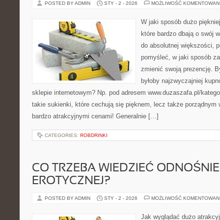
POSTED BY ADMIN
STY - 2 - 2026
MOŻLIWOŚĆ KOMENTOWAN
W jaki sposób dużo pięknie
które bardzo dbają o swój 
do absolutnej większości, 
pomyśleć, w jaki sposób za 
zmienić swoją prezencję. 
byłoby najzwyczajniej kupn
sklepie internetowym? Np. pod adresem www.duzaszafa.pl/katego
takie sukienki, które cechują się pięknem, lecz także porządnym 
bardzo atrakcyjnymi cenami! Generalnie […]
CATEGORIES:
ROBDRINKI
CO TRZEBA WIEDZIEĆ ODNOŚNIE 
EROTYCZNEJ?
POSTED BY ADMIN
STY - 2 - 2026
MOŻLIWOŚĆ KOMENTOWAN
Jak wyglądać dużo atrakcyj