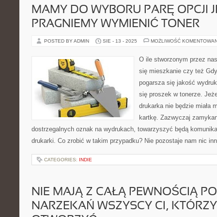
MAMY DO WYBORU PARĘ OPCJI J
PRAGNIEMY WYMIENIĆ TONER
POSTED BY ADMIN
SIE - 13 - 2025
MOŻLIWOŚĆ KOMENTOWA
O ile stworzonym przez na
się mieszkanie czy też Gdy
pogarsza się jakość wydruk
się proszek w tonerze. Jeże
drukarka nie będzie miała m
kartkę. Zazwyczaj zamykani
dostrzegalnych oznak na wydrukach, towarzyszyć będą komunikat
drukarki. Co zrobić w takim przypadku? Nie pozostaje nam nic in
CATEGORIES:
INDIE
NIE MAJĄ Z CAŁĄ PEWNOŚCIĄ 
NARZEKAŃ WSZYSCY CI, KTÓRZY