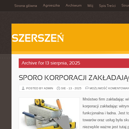
Agnieszka
Archiwum
Stru
Strona główna
Mój
Spis Treści
SZERSZEŃ
Archive for 13 sierpnia, 2025
SPORO KORPORACJI ZAKŁADAJ
POSTED BY ADMIN
SIE - 13 - 2025
MOŻLIWOŚĆ KOMENTOWA
Mnóstwo firm zakładając wi
korporacji zakładając witry
funkcjonalna i ładna. Jest 
towarów oraz usług była s
niezwykle ważne jest tutaj 