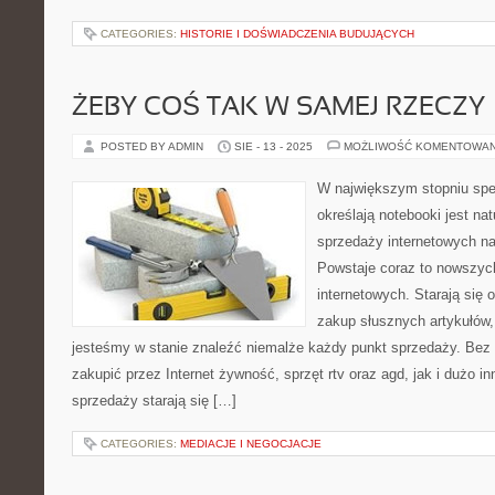
CATEGORIES:
HISTORIE I DOŚWIADCZENIA BUDUJĄCYCH
ŻEBY COŚ TAK W SAMEJ RZECZY
POSTED BY ADMIN
SIE - 13 - 2025
MOŻLIWOŚĆ KOMENTOWA
W największym stopniu spe
określają notebooki jest na
sprzedaży internetowych na
Powstaje coraz to nowszyc
internetowych. Starają się 
zakup słusznych artykułów, 
jesteśmy w stanie znaleźć niemalże każdy punkt sprzedaży. Bez
zakupić przez Internet żywność, sprzęt rtv oraz agd, jak i dużo i
sprzedaży starają się […]
CATEGORIES:
MEDIACJE I NEGOCJACJE