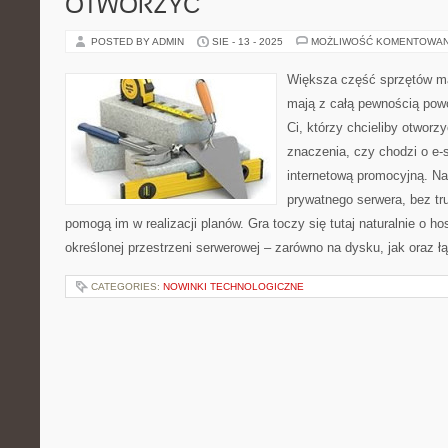
OTWORZYĆ
POSTED BY ADMIN
SIE - 13 - 2025
MOŻLIWOŚĆ KOMENTOWA
Większa część sprzętów ma
mają z całą pewnością po
Ci, którzy chcieliby otworz
znaczenia, czy chodzi o e-s
internetową promocyjną. Naw
prywatnego serwera, bez tru
pomogą im w realizacji planów. Gra toczy się tutaj naturalnie o h
określonej przestrzeni serwerowej – zarówno na dysku, jak oraz ł
CATEGORIES:
NOWINKI TECHNOLOGICZNE