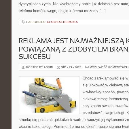
dyscyplinach życia. Nie wyobrażamy sobie już działania bez auta
telefonu komórkowego, dzięki któremu możemy […]
CATEGORIES:
KLASYKA LITERACKA
REKLAMA JEST NAJWAŻNIEJSZĄ 
POWIĄZANĄ Z ZDOBYCIEM BRA
SUKCESU
POSTED BY ADMIN
SIE - 13 - 2025
MOŻLIWOŚĆ KOMENTOWA
Chcąc zareklamować się w 
się ulokować w ciekawą st
w właściwy sposób, powinn
ciekawą stronę internetową
cały zasób swoich towarów 
przedstawić swoje usługi. 
stronkę się postarać, jakkolwiek warto powierzyć jej wykonanie zn
właśnie takie usługi. Pomimo, że ma co dzień frapuje się ona tw