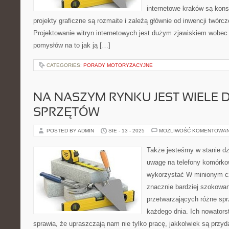
internetowe kraków są kons
projekty graficzne są rozmaite i zależą głównie od inwencji twórc
Projektowanie witryn internetowych jest dużym zjawiskiem wobec
pomysłów na to jak ją […]
CATEGORIES:
PORADY MOTORYZACYJNE
NA NASZYM RYNKU JEST WIELE D
SPRZĘTÓW
POSTED BY ADMIN
SIE - 13 - 2025
MOŻLIWOŚĆ KOMENTOWA
Także jesteśmy w stanie dzi
uwagę na telefony komórko
wykorzystać W minionym cz
znacznie bardziej szokowan
przetwarzających różne spr
każdego dnia. Ich nowators
sprawia, że upraszczają nam nie tylko pracę, jakkolwiek są przyd