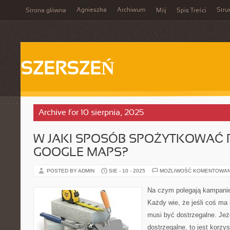
Agnieszka
Archiwum
Stru
Strona główna
Mój
Spis Treści
SZERSZEŃ
Archive for 10 sierpnia, 2025
W JAKI SPOSÓB SPOŻYTKOWAĆ 
GOOGLE MAPS?
POSTED BY ADMIN
SIE - 10 - 2025
MOŻLIWOŚĆ KOMENTOWA
Na czym polegają kampanie
Każdy wie, że jeśli coś ma
musi być dostrzegalne. Jeż
dostrzegalne, to jest korzy