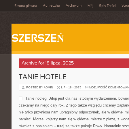
Agnieszka
Archiwum
Stru
Strona główna
Mój
Spis Treści
SZERSZEŃ
Archive for 18 lipca, 2025
TANIE HOTELE
POSTED BY ADMIN
LIP - 18 - 2025
MOŻLIWOŚĆ KOMENTOWAN
Tanie noclegi Urlop jest dla nas istotnym wydarzeniem, bowi
czekamy na niego cały rok. Z tego także względu chcemy zaplano
nie tylko przyniosą nam upragniony odpoczynek, ale w głównej m
pamięć. Morze, kojarzy nam się w głównej mierze z plażą, z wod
również z opalaniem – tutaj są także pokoje Rowy. Naturalnie sz