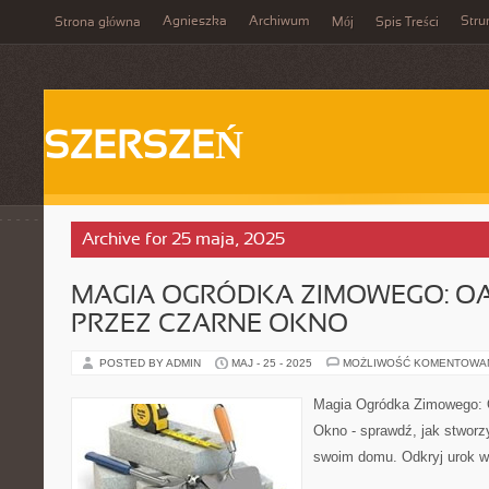
Agnieszka
Archiwum
Stru
Strona główna
Mój
Spis Treści
SZERSZEŃ
Archive for 25 maja, 2025
MAGIA OGRÓDKA ZIMOWEGO: O
PRZEZ CZARNE OKNO
POSTED BY ADMIN
MAJ - 25 - 2025
MOŻLIWOŚĆ KOMENTOWA
Magia Ogródka Zimowego: 
Okno - sprawdź, jak stworz
swoim domu. Odkryj urok wn