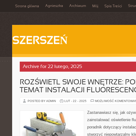
Agnieszka
Archiwum
Stru
Strona główna
Mój
Spis Treści
SZERSZEŃ
Archive for 22 lutego, 2025
ROZŚWIETL SWOJE WNĘTRZE: P
TEMAT INSTALACJI FLUORESCEN
POSTED BY ADMIN
LUT - 22 - 2025
MOŻLIWOŚĆ KOMENTOWA
Zastanawiasz się, jak ożyw
zainstalować oświetlenie f
poradnik dotyczący instalacj
stworzyć niepowtarzalny k